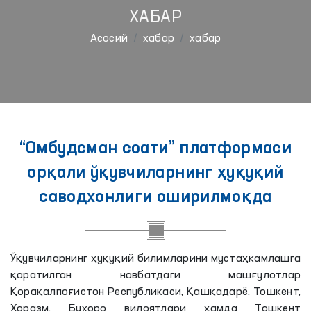
ХАБАР
Aсосий
хабар
хабар
“Омбудсман соати” платформаси
орқали ўқувчиларнинг ҳуқуқий
саводхонлиги оширилмоқда
Ўқувчиларнинг ҳуқуқий билимларини мустаҳкамлашга
қаратилган навбатдаги машғулотлар
Қорақалпоғистон Республикаси, Қашқадарё, Тошкент,
Хоразм, Бухоро вилоятлари ҳамда Тошкент