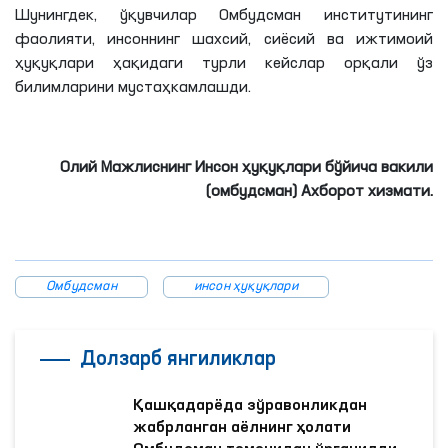
Шунингдек, ўқувчилар Омбудсман институтининг
фаолияти, инсоннинг шахсий, сиёсий ва ижтимоий
ҳуқуқлари ҳақидаги турли кейслар орқали ўз
билимларини мустаҳкамлашди.
Олий Мажлиснинг Инсон ҳуқуқлари бўйича вакили
(омбудсман) Ахборот хизмати.
Омбудсман
инсон ҳуқуқлари
Долзарб янгиликлар
Қашқадарёда зўравонликдан
жабрланган аёлнинг ҳолати