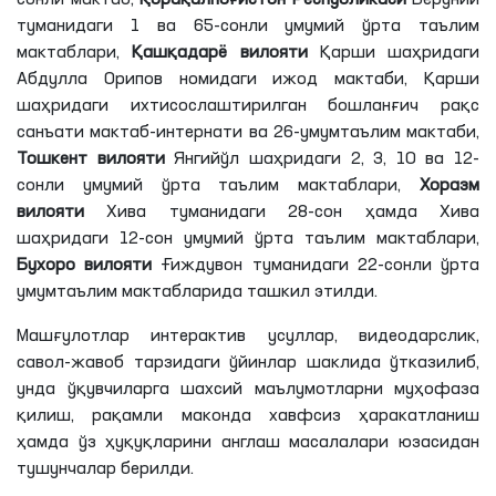
туманидаги 1 ва 65-сонли умумий ўрта таълим
мактаблари,
Қашқадарё вилояти
Қарши шаҳридаги
Абдулла Орипов номидаги ижод мактаби, Қарши
шаҳридаги ихтисослаштирилган бошланғич рақс
санъати мактаб-интернати ва 26-умумтаълим мактаби,
Тошкент вилояти
Янгийўл шаҳридаги 2, 3, 10 ва 12-
сонли умумий ўрта таълим мактаблари,
Хоразм
вилояти
Хива туманидаги 28-сон ҳамда Хива
шаҳридаги 12-сон умумий ўрта таълим мактаблари,
Бухоро вилояти
Ғиждувон туманидаги 22-сонли ўрта
умумтаълим мактабларида ташкил этилди.
Машғулотлар интерактив усуллар, видеодарслик,
савол-жавоб тарзидаги ўйинлар шаклида ўтказилиб,
унда ўқувчиларга шахсий маълумотларни муҳофаза
қилиш, рақамли маконда хавфсиз ҳаракатланиш
ҳамда ўз ҳуқуқларини англаш масалалари юзасидан
тушунчалар берилди.