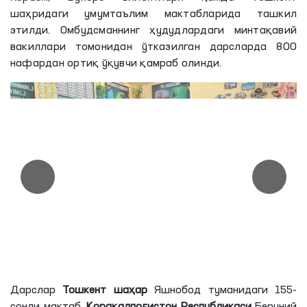
шаҳридаги умумтаълим мактабларида ташкил
этилди. Омбудсманнинг ҳудудлардаги минтақавий
вакиллари томонидан ўтказилган дарсларда 800
нафардан ортиқ ўқувчи қамраб олинди.
Дарслар
Тошкент шаҳар
Яшнобод туманидаги 155-
сонли мактаб,
Қорақалпоғистон Республикаси
Беруний