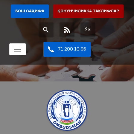
БОШ САҲИФА
ҚОНУНЧИЛИККА ТАКЛИФЛАР
ЎЗ
71 200 10 96