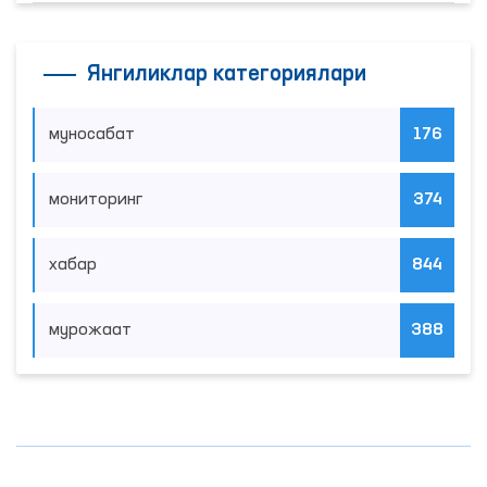
Янгиликлар категориялари
муносабат
176
мониторинг
374
хабар
844
мурожаат
388