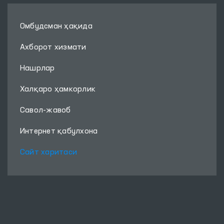
Омбудсман ҳақида
Ахборот хизмати
Нашрлар
Халқаро ҳамкорлик
Савол-жавоб
Интернет қабулхона
Сайт харитаси