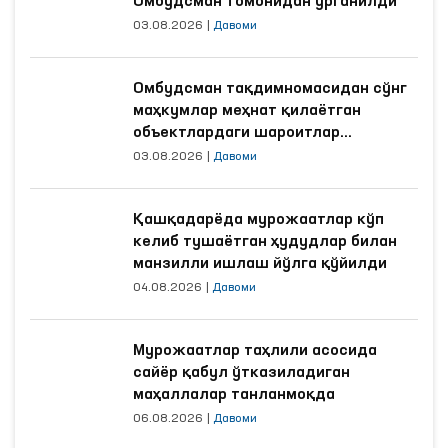
Омбудсман томонидан ўрганилди
03.08.2026
|
Давоми
Омбудсман тақдимномасидан сўнг
маҳкумлар меҳнат қилаётган
объектлардаги шароитлар
яхшиланди
03.08.2026
|
Давоми
Қашқадарёда мурожаатлар кўп
келиб тушаётган ҳудудлар билан
манзилли ишлаш йўлга қўйилди
04.08.2026
|
Давоми
Мурожаатлар таҳлили асосида
сайёр қабул ўтказиладиган
маҳаллалар танланмоқда
06.08.2026
|
Давоми