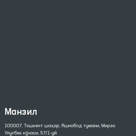
Манзил
100007, Тошкент шаҳар, Яшнобод тумани, Мирзо
Улуғбек кўчаси, 57/1-уй