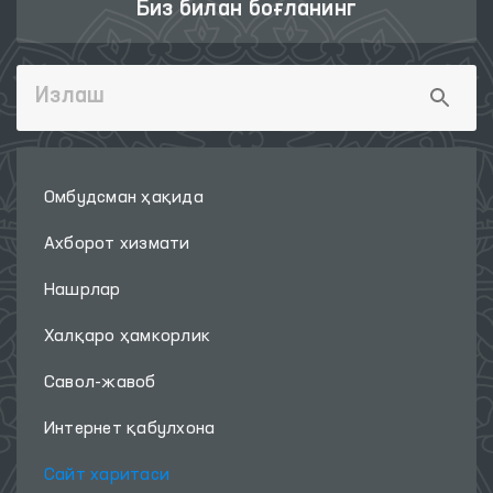
Биз билан боғланинг
Омбудсман ҳақида
Ахборот хизмати
Нашрлар
Халқаро ҳамкорлик
Савол-жавоб
Интернет қабулхона
Сайт харитаси