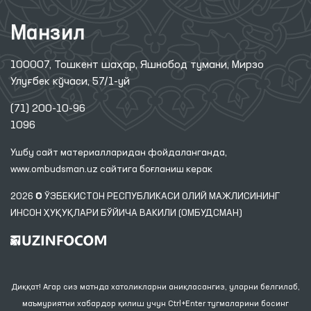
Манзил
100007, Тошкент шаҳар, Яшнобод тумани, Мирзо
Улуғбек кўчаси, 57/1-уй
(71) 200-10-96
1096
Ушбу сайт материалларидан фойдаланганда,
www.ombudsman.uz
сайтига боғланиш керак
2026 © ЎЗБЕКИСТОН РЕСПУБЛИКАСИ ОЛИЙ МАЖЛИСИНИНГ
ИНСОН ҲУҚУҚЛАРИ БЎЙИЧА ВАКИЛИ (ОМБУДСМАН)
Диққат! Агар сиз матнда хатоликларни аниқласангиз, уларни белгилаб,
маъмуриятни хабардор қилиш учун Ctrl+Enter тугмаларини босинг