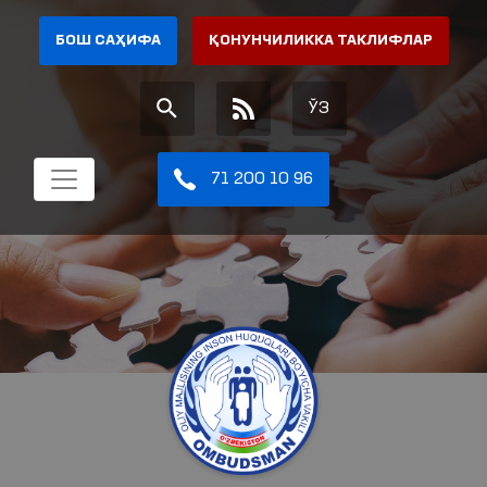
БОШ САҲИФА
ҚОНУНЧИЛИККА ТАКЛИФЛАР
ЎЗ
71 200 10 96