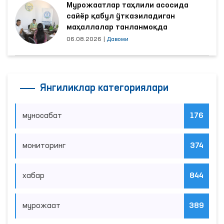
Мурожаатлар таҳлили асосида
сайёр қабул ўтказиладиган
маҳаллалар танланмоқда
06.08.2026
|
Давоми
Янгиликлар категориялари
муносабат
176
мониторинг
374
хабар
844
мурожаат
389