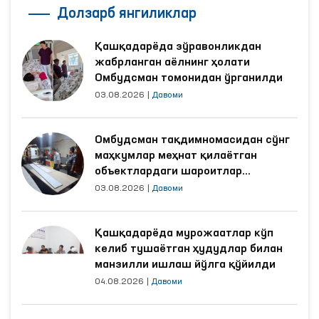
Долзарб янгиликлар
Қашқадарёда зўравонликдан
жабрланган аёлнинг ҳолати
Омбудсман томонидан ўрганилди
03.08.2026
|
Давоми
Омбудсман тақдимномасидан сўнг
маҳкумлар меҳнат қилаётган
объектлардаги шароитлар
яхшиланди
03.08.2026
|
Давоми
Қашқадарёда мурожаатлар кўп
келиб тушаётган ҳудудлар билан
манзилли ишлаш йўлга қўйилди
04.08.2026
|
Давоми