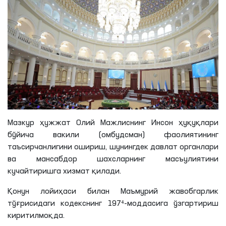
Мазкур ҳужжат Олий Мажлиснинг Инсон ҳуқуқлари
бўйича вакили (омбудсман) фаолиятининг
таъсирчанлигини ошириш, шунингдек давлат органлари
ва мансабдор шахсларнинг масъулиятини
кучайтиришга хизмат қилади.
Қонун лойиҳаси билан Маъмурий жавобгарлик
тўғрисидаги кодекснинг 197⁴-моддасига ўзгартириш
киритилмоқда.