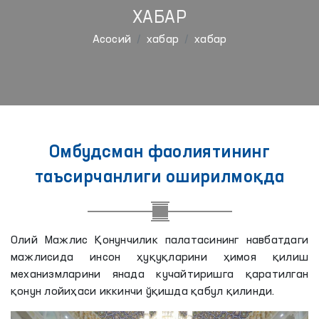
ХАБАР
Aсосий
хабар
хабар
Омбудсман фаолиятининг
таъсирчанлиги оширилмоқда
Олий Мажлис Қонунчилик палатасининг навбатдаги
мажлисида инсон ҳуқуқларини ҳимоя қилиш
механизмларини янада кучайтиришга қаратилган
қонун лойиҳаси иккинчи ўқишда қабул қилинди.