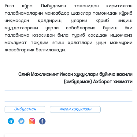
Унга кўра, Омбудсман томонидан киритилган
талабномаларни мансабдор шахслар томонидан кўриб
чиқмасдан қолдириш, уларни кўриб чиқиш
муддатларини узрли сабабларсиз бузиш ёки
талабнома юзасидан била туриб қасддан ишончсиз
маълумот тақдим этиш ҳолатлари учун маъмурий
жавобгарлик белгиланади.
Олий Мажлиснинг Инсон ҳуқуқлари бўйича вакили
(омбудсман) Ахборот хизмати
Омбудсман
инсон ҳуқуқлари