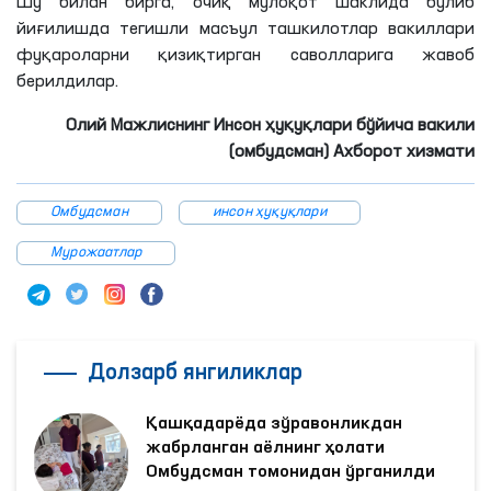
йиғилишда тегишли масъул ташкилотлар вакиллари
фуқароларни қизиқтирган саволларига жавоб
берилдилар.
Олий Мажлиснинг Инсон ҳуқуқлари бўйича вакили
(омбудсман) Ахборот хизмати
Омбудсман
инсон ҳуқуқлари
Мурожаатлар
Долзарб янгиликлар
Қашқадарёда зўравонликдан
жабрланган аёлнинг ҳолати
Омбудсман томонидан ўрганилди
03.08.2026
|
Давоми