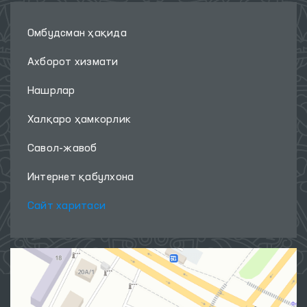
Омбудсман ҳақида
Ахборот хизмати
Нашрлар
Халқаро ҳамкорлик
Савол-жавоб
Интернет қабулхона
Сайт харитаси