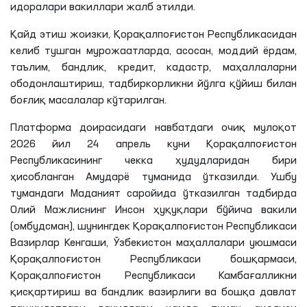
идоралари вакиллари жалб этилди.
Қайд этиш жоизки, Қорақалпоғистон Республикасидан
келиб тушган мурожаатларда, асосан, моддий ёрдам,
таълим, бандлик, кредит, кадастр, маҳаллаларни
ободонлаштириш, тадбиркорликни йўлга қўйиш билан
боғлиқ масалалар кўтарилган.
Платформа доирасидаги навбатдаги очиқ мулоқот
2026 йил 24 апрель куни Қорақалпоғистон
Республикасининг чекка ҳудудларидан бири
ҳисобланган Амударё туманида ўтказилди. Ушбу
тумандаги Маданият саройида ўтказилган тадбирда
Олий Мажлиснинг Инсон ҳуқуқлари бўйича вакили
(омбудсман), шунингдек Қорақалпоғистон Республикаси
Вазирлар Кенгаши, Ўзбекистон маҳаллалари уюшмаси
Қорақалпоғистон Республикаси бошқармаси,
Қорақалпоғистон Республикаси Камбағалликни
қисқартириш ва бандлик вазирлиги ва бошқа давлат
ташкилотлари вакиллари ҳамда туман аҳолиси