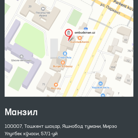
Манзил
100007, Тошкент шаҳар, Яшнобод тумани, Мирзо
Улуғбек кўчаси, 57/1-уй