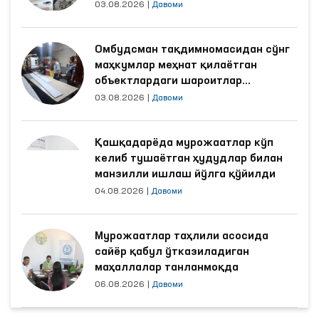
Омбудсман тақдимномасидан сўнг
маҳкумлар меҳнат қилаётган
объектлардаги шароитлар
яхшиланди
03.08.2026
|
Давоми
Қашқадарёда мурожаатлар кўп
келиб тушаётган ҳудудлар билан
манзилли ишлаш йўлга қўйилди
04.08.2026
|
Давоми
Мурожаатлар таҳлили асосида
сайёр қабул ўтказиладиган
маҳаллалар танланмоқда
06.08.2026
|
Давоми