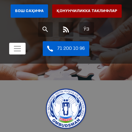
БОШ САҲИФА
ҚОНУНЧИЛИККА ТАКЛИФЛАР
ЎЗ
71 200 10 96