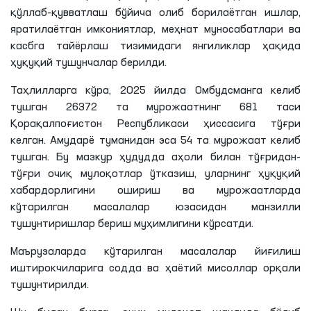
қўллаб-қувватлаш бўйича олиб борилаётган ишлар,
яратилаётган имкониятлар, меҳнат муносабатлари ва
касбга тайёрлаш тизимидаги янгиликлар ҳақида
ҳуқуқий тушунчалар берилди.
Таҳлилларга кўра, 2025 йилда Омбудсманга келиб
тушган 26372 та мурожаатнинг 681 таси
Қорақалпоғистон Республикаси ҳиссасига тўғри
келган. Амударё туманидан эса 54 та мурожаат келиб
тушган. Бу мазкур ҳудудда аҳоли билан тўғридан-
тўғри очиқ мулоқотлар ўтказиш, уларнинг ҳуқуқий
хабардорлигини ошириш ва мурожаатларда
кўтарилган масалалар юзасидан манзилли
тушунтиришлар бериш муҳимлигини кўрсатди.
Маърузаларда кўтарилган масалалар йиғилиш
иштирокчиларига содда ва ҳаётий мисоллар орқали
тушунтирилди.
Шу билан бирга, очиқ мулоқот шаклида бўлиб