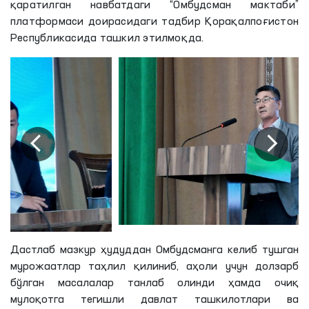
қаратилган навбатдаги “Омбудсман мактаби”
платформаси доирасидаги тадбир Қорақалпоғистон
Республикасида ташкил этилмоқда.
Дастлаб мазкур ҳудуддан Омбудсманга келиб тушган
мурожаатлар таҳлил қилиниб, аҳоли учун долзарб
бўлган масалалар танлаб олинди ҳамда очиқ
мулоқотга тегишли давлат ташкилотлари ва