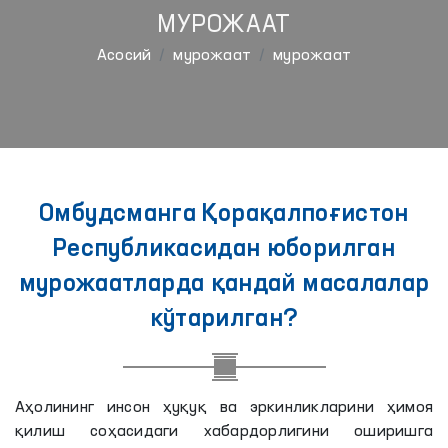
МУРОЖААТ
Aсосий
мурожаат
мурожаат
Омбудсманга Қорақалпоғистон
Республикасидан юборилган
мурожаатларда қандай масалалар
кўтарилган?
Аҳолининг инсон ҳуқуқ ва эркинликларини ҳимоя
қилиш соҳасидаги хабардорлигини оширишга