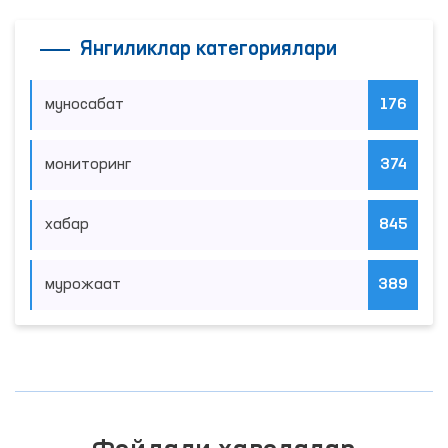
Янгиликлар категориялари
муносабат
176
мониторинг
374
хабар
845
мурожаат
389
Фойдали ҳаволалар