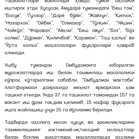
иштирок этди. Хусусан, Амударё туманидаги “Беш том”,
“Босув”, “Гулзор”, “Дарё бўйи”, “Жайхун”, “Қипчоқ”,
“Назархон”, “Ойбек”, “Олмазор”, “Тўлқин”, “Уйшин”,
“Чойкўл”, “Фаровон”, “Аёқчи”, “Беш овул”, “Боғ”, “Бўз
солма”, “Дўрман”, “Қиличбой”, “Қорамон”, “Тош қалъа” ва
“Ўрта калъа” маҳаллалари фуқаролари қамраб
олинади.
Ушбу тумандан Омбудсманга юборилган
мурожаатларда иш билан таъминлаш масалалиси
кўпроқ кўтарилгани сабабли, “Омбудсман мактаби”
платформаси доирасида меҳнат ярмаркаси ҳам
ташкил этилди. Унда 37 та ташкилот томонидан 157 та
вакант иш ўрни тақдим қилиниб, 15 нафар фуқарога
ишга жойлашиш учун 15 та йўлланма берилди.
Тадбирда аҳолига инсон ҳуқуқ ва эркинликларини
таъминлашнинг ижтимоий-иқтисодий ислоҳотлар
билан боғлиқ жиҳатлари, маҳаллаларда аҳолини