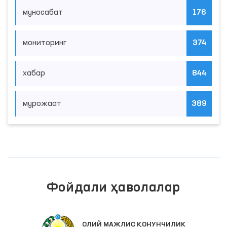
муносабат
176
мониторинг
374
хабар
844
мурожаат
389
Фойдали ҳаволалар
ОЛИЙ МАЖЛИС ҚОНУНЧИЛИК