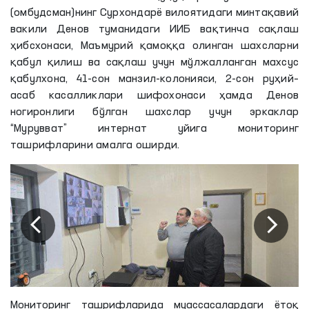
(омбудсман)нинг Сурхондарё вилоятидаги минтақавий
вакили Денов туманидаги ИИБ вақтинча сақлаш
ҳибсхонаси, Маъмурий қамоққа олинган шахсларни
қабул қилиш ва сақлаш учун мўлжалланган махсус
қабулхона, 41-сон манзил-колонияси, 2-сон руҳий–
асаб касалликлари шифохонаси ҳамда Денов
ногиронлиги бўлган шахслар учун эркаклар
“Мурувват” интернат уйига мониторинг
ташрифларини амалга оширди.
Мониторинг ташрифларида муассасалардаги ётоқ