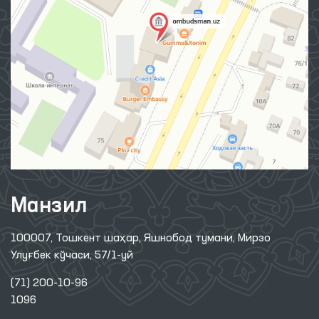
Манзил
100007, Тошкент шаҳар, Яшнобод тумани, Мирзо
Улуғбек кўчаси, 57/1-уй
(71) 200-10-96
1096