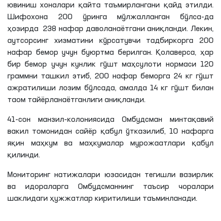
ювиниш хоналари қайта таъмирлангани қайд этилди.
Шифохона 200 ўринга мўлжалланган бўлса-да
ҳозирда 238 нафар даволанаётгани аниқланди. Лекин,
аутсорсинг хизматини кўрсатувчи тадбиркорга 200
нафар бемор учун буюртма берилган. Қолаверса, ҳар
бир бемор учун кунлик гўшт маҳсулоти нормаси 120
граммни ташкил этиб, 200 нафар беморга 24 кг гўшт
ажратилиши лозим бўлсада, амалда 14 кг гўшт билан
таом тайёрланаётганлиги аниқланди.
41-сон манзил-колониясида Омбудсман минтақавий
вакил томонидан сайёр қабул ўтказилиб, 10 нафарга
яқин маҳкум ва маҳкумалар мурожаатлари қабул
қилинди.
Мониторинг натижалари юзасидан тегишли вазирлик
ва идораларга Омбудсманнинг таъсир чоралари
шаклидаги ҳужжатлар киритилиши таъминланади.