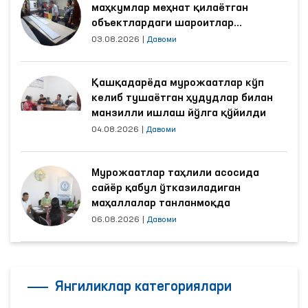
маҳкумлар меҳнат қилаётган
объектлардаги шароитлар
яхшиланди
03.08.2026
|
Давоми
Қашқадарёда мурожаатлар кўп
келиб тушаётган ҳудудлар билан
манзилли ишлаш йўлга қўйилди
04.08.2026
|
Давоми
Мурожаатлар таҳлили асосида
сайёр қабул ўтказиладиган
маҳаллалар танланмоқда
06.08.2026
|
Давоми
Янгиликлар категориялари