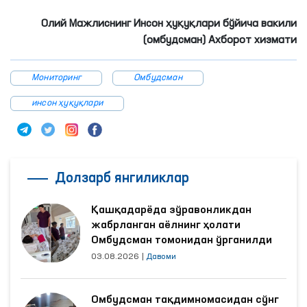
Олий Мажлиснинг Инсон ҳуқуқлари бўйича вакили
(омбудсман) Ахборот хизмати
Мониторинг
Омбудсман
инсон ҳуқуқлари
Долзарб янгиликлар
Қашқадарёда зўравонликдан
жабрланган аёлнинг ҳолати
Омбудсман томонидан ўрганилди
03.08.2026
|
Давоми
Омбудсман тақдимномасидан сўнг