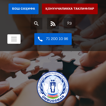
БОШ САҲИФА
ҚОНУНЧИЛИККА ТАКЛИФЛАР
ЎЗ
71 200 10 96