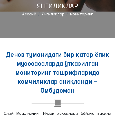
ЯНГИЛИКЛАР
Aсосий
Янгиликлар
мониторинг
Денов туманидаги бир қатор ёпиқ
муассасаларда ўтказилган
мониторинг ташрифларида
камчиликлар аниқланди —
Омбудсман
Олий Мажлиснинг Инсон ҳуқуқлари бўйича вакили