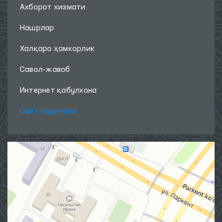
Ахборот хизмати
Нашрлар
Халқаро ҳамкорлик
Савол-жавоб
Интернет қабулхона
Сайт харитаси