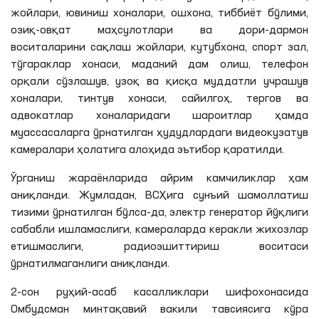
жойлари, ювиниш хоналари, ошхона, тиббиёт бўлими,
озиқ-овқат маҳсулотлари ва дори-дармон
воситаларини сақлаш жойлари, кутубхона, спорт зал,
тўгараклар хонаси, маданий дам олиш, телефон
орқали сўзлашув, узоқ ва қисқа муддатли учрашув
хоналари, тинтув хонаси, сайилгоҳ, тергов ва
адвокатлар хоналаридаги шароитлар ҳамда
муассасаларга ўрнатилган ҳудудлардаги видеoкузатув
камералари ҳолатига алоҳида эътибор қаратилди.
Ўрганиш жараёнларида айрим камчиликлар ҳам
аниқланди. Жумладан, ВСҲига
сунъий шамоллатиш
тизими ўрнатилган бўлса-да, электр генератор йўқлиги
сабабли ишламаслиги, камераларда керакли жихозлар
етишмаслиги, радиоэшиттириш воситаси
ўрнатилмаганлиги аниқланди.
2-сон руҳий-асаб касалликлари шифохонасида
Омбудсман минтақавий вакили тавсиясига кўра