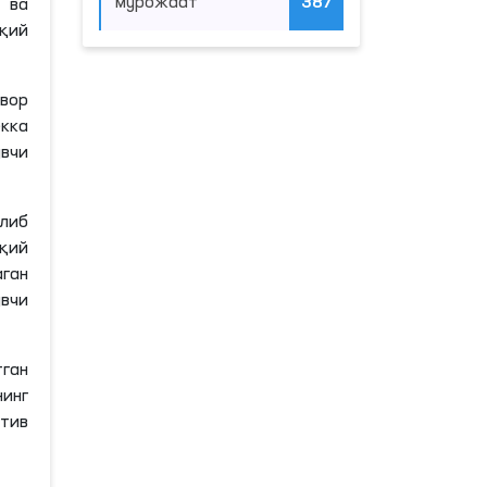
мурожаат
387
 ва
қий
вор
кка
увчи
либ
қий
аган
вчи
ган
нинг
тив