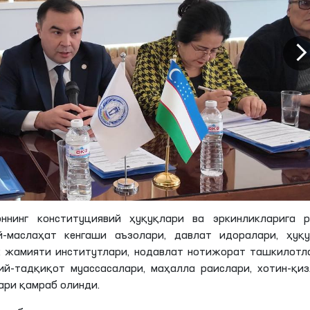
ннинг конституциявий ҳуқуқлари ва эркинликларига р
-маслаҳат кенгаши аъзолари, давлат идоралари, ҳуқу
 жамияти институтлари, нодавлат нотижорат ташкилотл
ий-тадқиқот муассасалари, маҳалла раислари, хотин-қи
ари қамраб олинди.