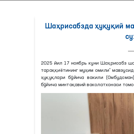
Шаҳрисабзда ҳуқуқий м
су
2025 йил 17 ноябрь куни Шаҳрисабз ш
тараққиётининг муҳим омили” мавзусид
ҳуқуқлари бўйича вакили (Омбудсман
бўйича минтақавий ваколатхонаси том