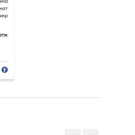
йича
нат
фикр
ати.