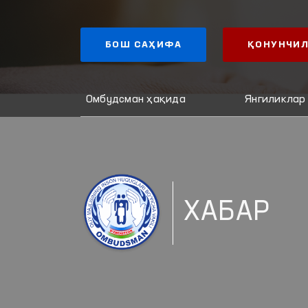
БОШ САҲИФА
ҚОНУНЧИЛ
Омбудсман ҳақида
Янгиликлар
ХАБАР