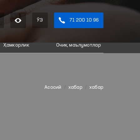
ЎЗ
71 200 10 96
Ҳамкорлик
Очиқ маълумотлар
Aсосий
хабар
хабар