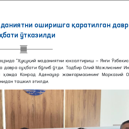
аданиятни оширишга қаратилган давр
ҳбати ўтказилди
аҳрида “Ҳуқуқий маданиятни юксалтириш — Янги Ўзбекис
а давра суҳбати бўлиб ўтди. Тадбир Олий Мажлиснинг И
) ҳамда Конрад Аденауэр жамғармасининг Марказий О
онидан ташкил этилди.