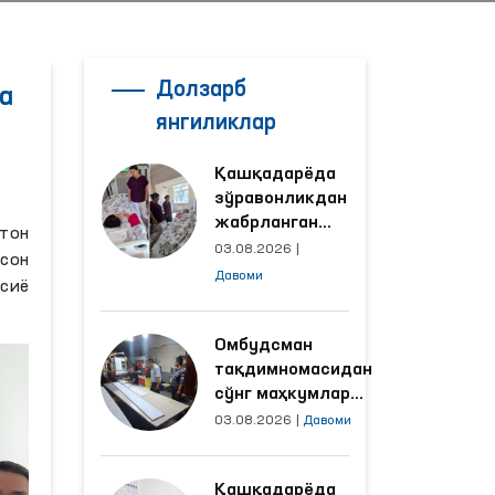
Долзарб
а
янгиликлар
Қашқадарёда
зўравонликдан
жабрланган
тон
аёлнинг ҳолати
03.08.2026
|
нсон
Омбудсман
Давоми
сиё
томонидан
ўрганилди
Омбудсман
тақдимномасидан
сўнг маҳкумлар
меҳнат қилаётган
03.08.2026
|
Давоми
объектлардаги
шароитлар
Қашқадарёда
яхшиланди