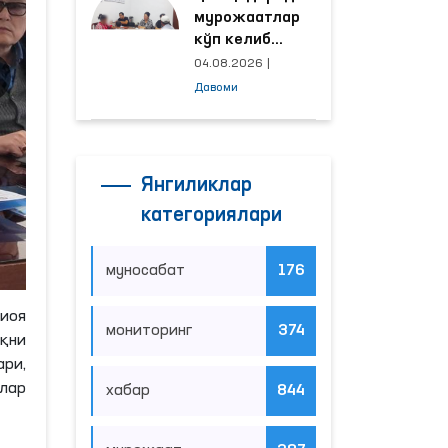
мурожаатлар
кўп келиб
тушаётган
04.08.2026
|
ҳудудлар
Давоми
билан
манзилли
ишлаш йўлга
қўйилди
Янгиликлар
категориялари
муносабат
176
иоя
мониторинг
374
қни
ари,
злар
хабар
844