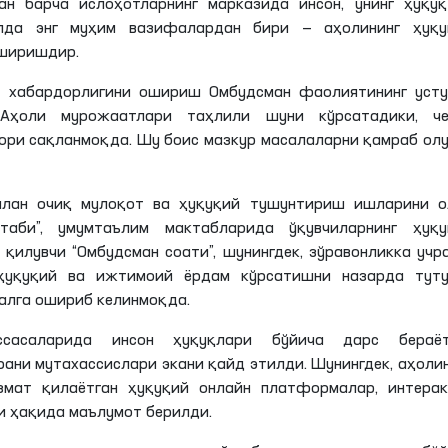
ан барча ислоҳотларнинг марказида инсон, унинг ҳуқуқ
лда энг муҳим вазифалардан бири — аҳолининг ҳуқу
оширишдир.
й хабардорлигини ошириш Омбудсман фаолиятининг усту
 Аҳоли мурожаатлари таҳлили шуни кўрсатадики, че
ори сақланмоқда. Шу боис мазкур масалаларни қамраб ол
илан очиқ мулоқот ва ҳуқуқий тушунтириш ишларини о
таби”, умумтаълим мактабларида ўқувчиларнинг ҳуқу
қилувчи “Омбудсман соати”, шунингдек, зўравонликка учр
, ҳуқуқий ва ижтимоий ёрдам кўрсатишни назарда туту
малга ошириб келинмоқда.
сасаларида инсон ҳуқуқлари бўйича дарс бераёт
ани мутахассислари экани қайд этилди. Шунингдек, аҳоли
змат қилаётган ҳуқуқий онлайн платформалар, интерак
и ҳақида маълумот берилди.