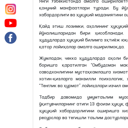
Янги Ўзбекистонда амалга оширилаётг
қонуний манфаатлари туради. Бу йў
хабардорлиги ва ҳуқуқий маданиятини 
Қайд этиш лозимки, аҳолининг ҳуқуқи
йўналишларидан бири ҳисобланади.
ҳудудларда ҳуқуқий билимга эҳтиёж юқ
қатор лойиҳалар амалга оширилмоқда.
Жумладан, чекка ҳудудларда аҳоли б
боришга қаратилган “Омбудсман мак
саводхонлигини мустаҳкамлашга хизмат 
хотин-қизларга манзилли психологик
“Тенглик ва ҳурмат” лойиҳалари изчил а
Тадбир давомида умумтаълим муас
ўқитувчиларнинг атиги 13 фоизи ҳуқуқ ф
ҳуқуқий хабардорлигини оширишга хи
ресурслар ва тегишли таълим дастурлар