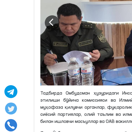
Тадбирда Омбудсман ҳузуридаги Инсо
этилиши бўйича комиссияси ва Илмий
муҳофаза қилувчи органлар, фуқаролик
сиёсий партиялар, олий таълим ва илм
билан ишловчи масъуллар ва ОАВ вакилл