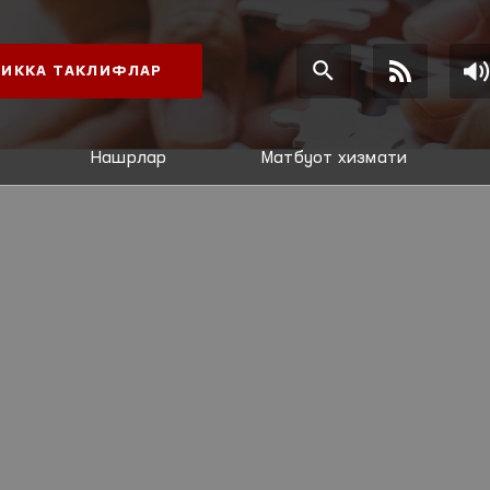
ИККА ТАКЛИФЛАР
Нашрлар
Матбуот хизмати