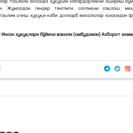
лар таҳлили асосида ҳуқуқий хабардорликни ошириш бў
. Жумладан, гендер тенглиги, соғлиқни сақлаш, меҳ
таълим олиш ҳуқуқи каби долзарб масалалар юзасидан 
 Инсон ҳуқуқлари бўйича вакили (омбудсман) Ахборот хизм