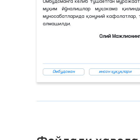
Омбудсманга келиб тушаётган мурожаат
муҳим йўналишлар муҳокама қилинди
муносабатларида қонуний кафолатлар, 
алмашилди.
Олий Мажлиснинг
Омбудсман
инсон ҳуқуқлари