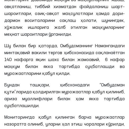
овқатланиш, тиббий хизматдан фойдаланиш шарт-
шароитлари, озиқ-овқат маҳсулотлари ҳамда дори-
дармон воситаларини сақлаш ҳолати, шунингдек,
хўжалик ишларига жалб этилган маҳкумларнинг
меҳнат шароитлари ўрганилди.
Шу билан бир қаторда, Омбудсманнинг Намангандаги
минтақавий вакили тергов ҳибсхонасида сақланаётган
140 нафарга яқин шахс билан жамоавий, 6 нафар
маҳкум билан якка тартибда суҳбатлашди ва
мурожаатларини қабул қилди.
Бундан ташқари, ҳибсхонадаги “Омбудсман
қути”ларида қолдирилган мурожаатлар қабул қилиниб,
ариза муаллифлари билан ҳам якка тартибда
суҳбатлашилди.
Мониторингда қабул қилинган барча мурожаатлар
назоратга олиниб, уларни ҳал этиш чоралари кўрилди,