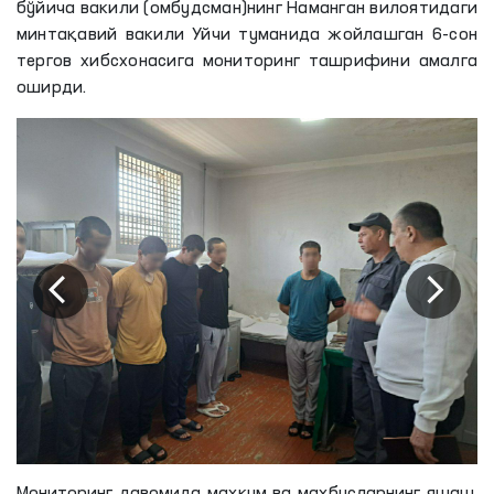
бўйича вакили (омбудсман)нинг Наманган вилоятидаги
минтақавий вакили Уйчи туманида жойлашган 6-сон
тергов хибсхонасига мониторинг ташрифини амалга
оширди.
Мониторинг давомида маҳкум ва маҳбусларнинг яшаш,