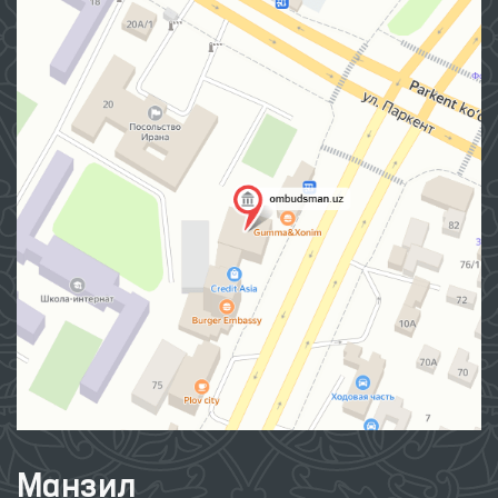
Манзил