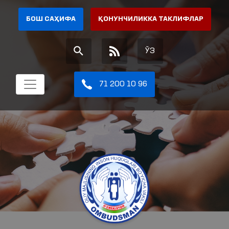
БОШ САҲИФА
ҚОНУНЧИЛИККА ТАКЛИФЛАР
ЎЗ
71 200 10 96