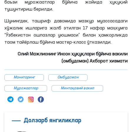
баъзи мурожаатлар бўйича жойида ҳуқуқий
тушунтириш берилди.
Шунингдек, ташриф давомида мазкур муассасадаги
хўжалик ишларига жалб этилган 17 нафар маҳкумга
“Ўзбекистон ошпазлар уюшмаси” билан ҳамкорликда
таом тайёрлаш бўйича мастер-класс ўтказилди.
Олий Мажлиснинг Инсон ҳуқуқлари бўйича вакили
(омбудсман) Ахборот хизмати
Мониторинг
Омбудсман
Мурожаатлар
Минтақавий вакил
Долзарб янгиликлар