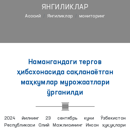
ЯНГИЛИКЛАР
Aсосий
Янгиликлар
мониторинг
Намангандаги тергов
ҳибсхонасида сақланаётган
маҳкумлар мурожаатлари
ўрганилди
2024 йилнинг 23 сентябрь куни Ўзбекистон
Республикаси Олий Мажлисининг Инсон ҳуқуқлари