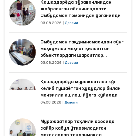
Қашқадарёда зўравонликдан
жабрланган аёлнинг ҳолати
Омбудсман томонидан ўрганилди
03.08.2026
|
Давоми
Омбудсман тақдимномасидан сўнг
маҳкумлар меҳнат қилаётган
объектлардаги шароитлар
яхшиланди
03.08.2026
|
Давоми
Қашқадарёда мурожаатлар кўп
келиб тушаётган ҳудудлар билан
манзилли ишлаш йўлга қўйилди
04.08.2026
|
Давоми
Мурожаатлар таҳлили асосида
сайёр қабул ўтказиладиган
маҳаллалар танланмоқда