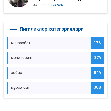
06.08.2026
|
Давоми
Янгиликлар категориялари
муносабат
176
мониторинг
374
хабар
844
мурожаат
388