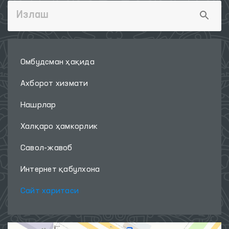
Омбудсман ҳақида
Ахборот хизмати
Нашрлар
Халқаро ҳамкорлик
Савол-жавоб
Интернет қабулхона
Сайт харитаси