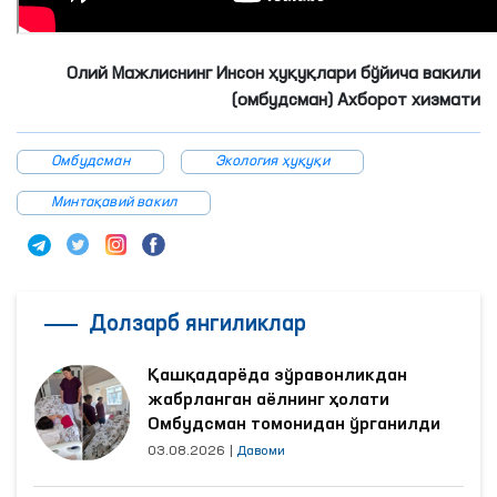
Олий Мажлиснинг Инсон ҳуқуқлари бўйича вакили
(омбудсман) Ахборот хизмати
Омбудсман
Экология ҳуқуқи
Минтақавий вакил
Долзарб янгиликлар
Қашқадарёда зўравонликдан
жабрланган аёлнинг ҳолати
Омбудсман томонидан ўрганилди
03.08.2026
|
Давоми