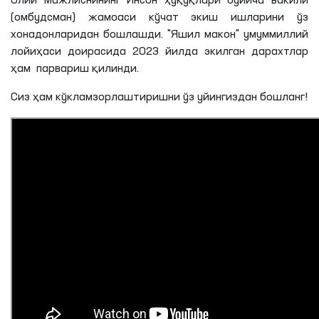
Олий Мажлиснининг Инсон ҳуқуқлари бўйича вакили
(омбудсман) жамоаси кўчат экиш ишларини ўз
хонадонларидан бошлашди. "Яшил макон" умуммиллий
лойиҳаси доирасида 2023 йилда экилган дарахтлар
ҳам парвариш қилинди.
Сиз ҳам кўкламзорлаштиришни ўз уйингиздан бошланг!