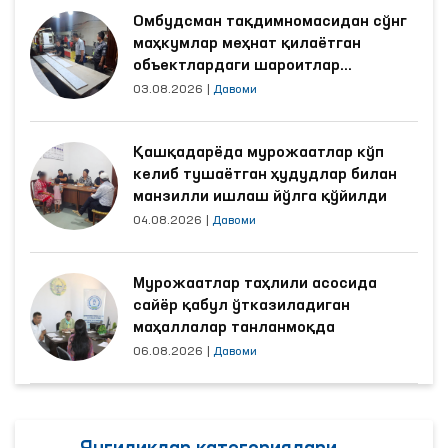
Омбудсман тақдимномасидан сўнг
маҳкумлар меҳнат қилаётган
объектлардаги шароитлар
яхшиланди
03.08.2026
|
Давоми
Қашқадарёда мурожаатлар кўп
келиб тушаётган ҳудудлар билан
манзилли ишлаш йўлга қўйилди
04.08.2026
|
Давоми
Мурожаатлар таҳлили асосида
сайёр қабул ўтказиладиган
маҳаллалар танланмоқда
06.08.2026
|
Давоми