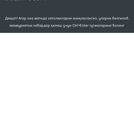
Диққат! Агар сиз матнда хатоликларни аниқласангиз, уларни белгилаб,
маъмуриятни хабардор қилиш учун Ctrl+Enter тугмаларини босинг