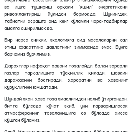
энергиясига асосланган электр станцияларини қуриш
ва ишга тушириш орқали “яшил” энергетикани
ривожлантириш йўлидан бормоқда. Шунингдек,
табиатни асрашга оид кенг кўламли чора-тадбирлар
амалга оширилмоқда.
Бир нарса аниқки, экологияга оид масалаларни ҳал
этиш фақатгина давлатнинг зиммасида эмас. Бунга
барчамиз бурчлимиз.
Дарахтлар нафақат ҳавони тозалайди, балки зарарли
газлар тарқалишига тўсқинлик қилади, шовқин
даражасини бостиради, ҳароратни ва ҳавонинг
қуруқлигини юмшатади.
Шундай экан, ҳаво тоза эмаслигидан нолиб ўтиргандан,
битта бўлсада кўчат экиб, уни парваришласак
атмосферанинг тозаланишига оз бўлсада ҳисса
қўшган бўламиз.