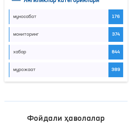
Янгиликлар категориялари
муносабат
176
мониторинг
374
хабар
844
мурожаат
389
Фойдали ҳаволалар