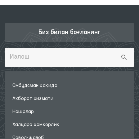
Биз билан боғланинг
Омбудсман ҳақида
Ахборот хизмати
Нашрлар
Халқаро ҳамкорлик
Савол-жавоб