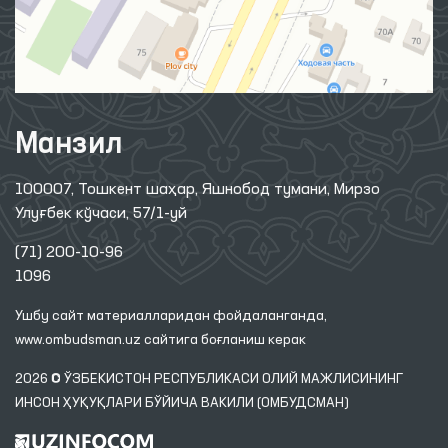
Манзил
100007, Тошкент шаҳар, Яшнобод тумани, Мирзо
Улуғбек кўчаси, 57/1-уй
(71) 200-10-96
1096
Ушбу сайт материалларидан фойдаланганда,
www.ombudsman.uz
сайтига боғланиш керак
2026 © ЎЗБЕКИСТОН РЕСПУБЛИКАСИ ОЛИЙ МАЖЛИСИНИНГ
ИНСОН ҲУҚУҚЛАРИ БЎЙИЧА ВАКИЛИ (ОМБУДСМАН)