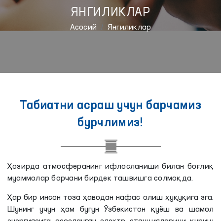
ЯНГИЛИКЛАР
Aсосий
Янгиликлар
Табиатни асраш учун барчамиз
бурчлимиз!
Ҳозирда атмосферанинг ифлосланиши билан боғлиқ
муаммолар барчани бирдек ташвишга солмоқда.
Ҳар бир инсон тоза ҳаводан нафас олиш ҳуқуқига эга.
Шунинг учун ҳам бугун Ўзбекистон қуёш ва шамол