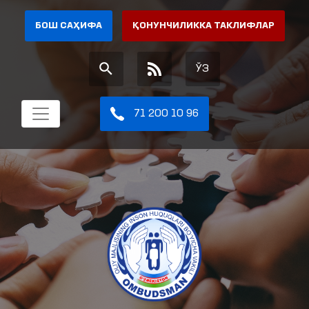
БОШ САҲИФА
ҚОНУНЧИЛИККА ТАКЛИФЛАР
ЎЗ
71 200 10 96