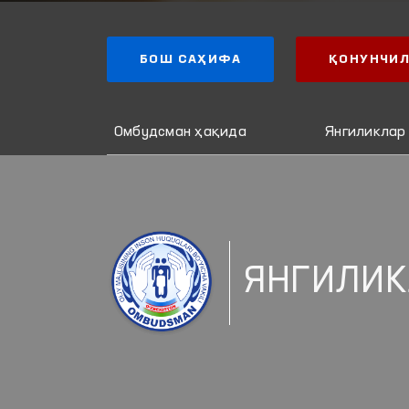
БОШ САҲИФА
ҚОНУНЧИЛ
Омбудсман ҳақида
Янгиликлар
ЯНГИЛИК