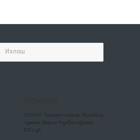
Манзил
100007, Тошкент шаҳар, Яшнобод
тумани, Мирзо Улуғбек кўчаси,
57/1-уй