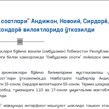
соатлари” Андижон, Навоий, Сирдарё,
хондарё вилоятларида ўтказилди
қлари бўйича вакили (омбудсман) Ўзбекистон Республи
иги билан ҳамкорликда “Омбудсман соати” лойиҳаси ама
 эркинликлари бўйича билимларини мустаҳкамлаш у
оат”лари ўтказилмоқда. Навбатдаги тадбирлар Анди
ги 15-сонли, Сирдарё вилоятидаги 55-сонли, Термиз шаҳри
обод туманидаги 1,10 ва 17-сонли умумтаълим мактабл
лди.
и” мавзусида интерфаол машғулот шаклида ташкил этил