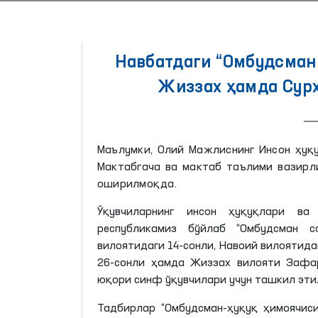
Навбатдаги “Омбудсман 
Жиззах ҳамда Сур
Маълумки, Олий Мажлиснинг Инсон ҳуқу
Мактабгача ва мактаб таълими вазирл
оширилмоқда.
Ўқувчиларнинг инсон ҳуқуқлари ва
республикамиз бўйлаб “Омбудсман с
вилоятидаги 14-сонли, Навоий вилоятида
26-сонли ҳамда Жиззах вилояти Зафар
юқори синф ўқувчилари учун ташкил эти
Тадбирлар “Омбудсман-ҳуқуқ ҳимоячис