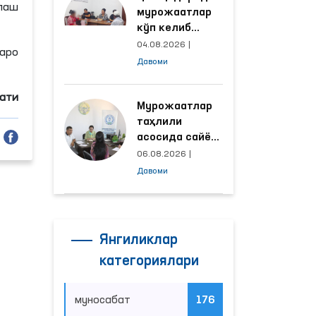
лаш
мурожаатлар
кўп келиб
тушаётган
04.08.2026
|
аро
ҳудудлар
Давоми
билан
манзилли
мати
ишлаш йўлга
Мурожаатлар
қўйилди
таҳлили
асосида сайёр
қабул
06.08.2026
|
ўтказиладиган
Давоми
маҳаллалар
танланмоқда
Янгиликлар
категориялари
муносабат
176