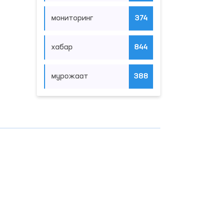
мониторинг
374
хабар
844
мурожаат
388