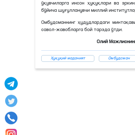
ўқувчиларга инсон ҳуқуқлари ва эрки
бўйича шуғулланувчи миллий институтл
Омбудсманнинг ҳудудлардаги минтақав
савол-жавобларга бой тарзда ўтди.
Олий Мажлиснинг
Ҳуқуқий маданият
Омбудсман