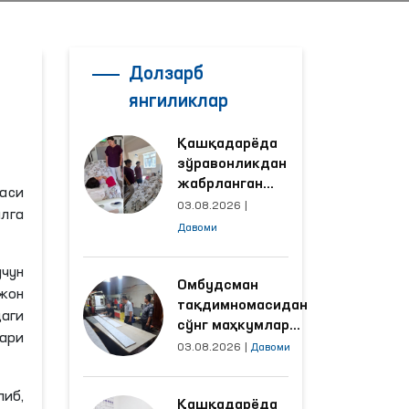
Долзарб
янгиликлар
Қашқадарёда
зўравонликдан
жабрланган
каси
аёлнинг ҳолати
03.08.2026
|
лга
Омбудсман
Давоми
томонидан
ўрганилди
чун
Омбудсман
жон
тақдимномасидан
даги
сўнг маҳкумлар
ари
меҳнат қилаётган
03.08.2026
|
Давоми
объектлардаги
шароитлар
иб,
Қашқадарёда
яхшиланди