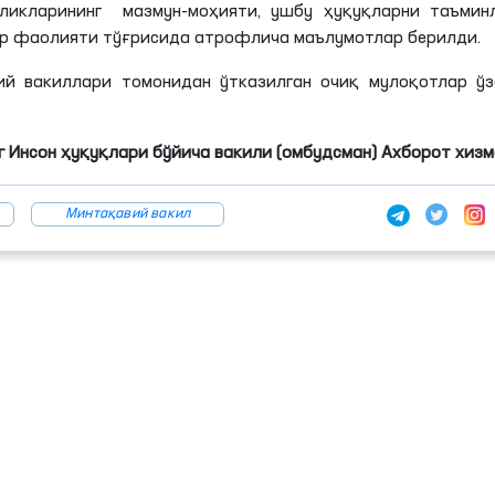
нликларининг мазмун-моҳияти, ушбу ҳуқуқларни таъмин
ар фаолияти тўғрисида атрофлича маълумотлар берилди.
ий вакиллари томонидан ўтказилган очиқ мулоқотлар ўз
 Инсон ҳуқуқлари бўйича вакили (омбудсман) Ахборот хиз
Минтақавий вакил