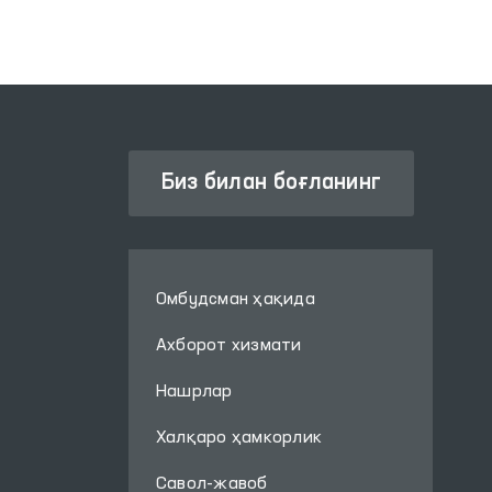
Биз билан боғланинг
Омбудсман ҳақида
Ахборот хизмати
Нашрлар
Халқаро ҳамкорлик
Савол-жавоб