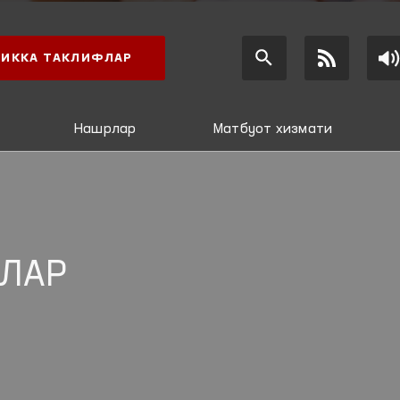
ИККА ТАКЛИФЛАР
Нашрлар
Матбуот хизмати
ЛАР