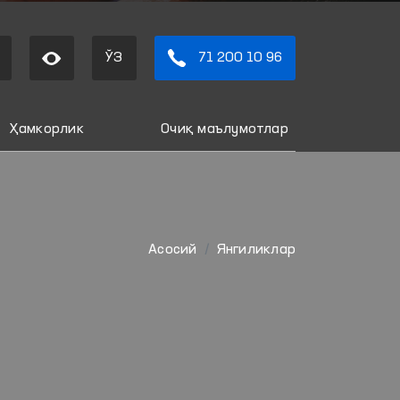
ЎЗ
71 200 10 96
Ҳамкорлик
Очиқ маълумотлар
Aсосий
Янгиликлар