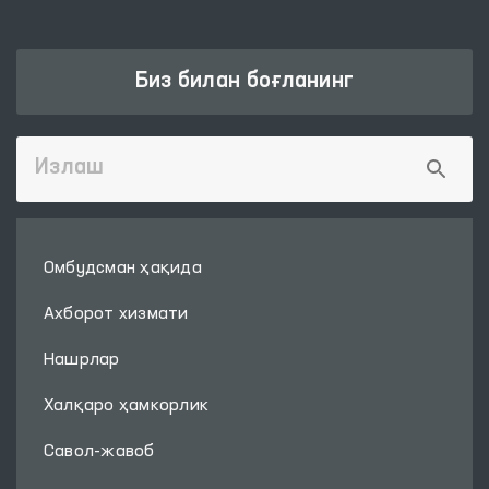
Биз билан боғланинг
Омбудсман ҳақида
Ахборот хизмати
Нашрлар
Халқаро ҳамкорлик
Савол-жавоб