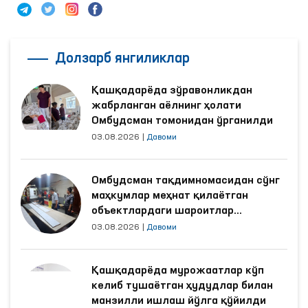
Долзарб янгиликлар
Қашқадарёда зўравонликдан
жабрланган аёлнинг ҳолати
Омбудсман томонидан ўрганилди
03.08.2026
|
Давоми
Омбудсман тақдимномасидан сўнг
маҳкумлар меҳнат қилаётган
объектлардаги шароитлар
яхшиланди
03.08.2026
|
Давоми
Қашқадарёда мурожаатлар кўп
келиб тушаётган ҳудудлар билан
манзилли ишлаш йўлга қўйилди