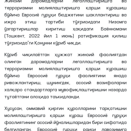
Жиноий даромадларни легаллаштиришга ва
терроризмни молиялаштиришга қарши курашиш
бўйича Евросиё гуруҳи бюджетини шакллантириш ва
ижро этиш тартиби тўғрисидаги Низомга
ўзгартиришлар киритиш ҳақидаги Баённомани
(Тошкент, 2022 йил 1 июнь) ратификация қилиш
тўғрисида”ги Қонунни кўриб чиқди.
Кўриб чиқилаётган ҳужжат жиноий фаолиятдан
олинган даромадларни легаллаштиришга ва
терроризмни молиялаштиришга қарши курашиш
бўйича Евроосиё гуруҳи фаолиятини янада
ривожлантириш, шунингдек, асосий вазифаларни
халқаро стандартларга мувофиқлаштиришни назарда
тутаётгани алоҳида таъкидланди.
Хусусан, оммавий қирғин қуролларини тарқатишни
молиялаштиришга қарши кураш Евроосиё гуруҳи
фаолиятининг асосий йўналишларидан бири сифатида
белгиланган. Евроосиё гуруҳи раиси лавозимига