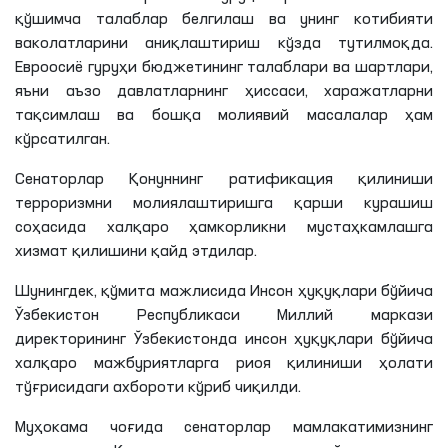
қўшимча талаблар белгилаш ва унинг котибияти
ваколатларини аниқлаштириш кўзда тутилмоқда.
Евроосиё гуруҳи бюджетининг талаблари ва шартлари,
яъни аъзо давлатларнинг ҳиссаси, харажатларни
тақсимлаш ва бошқа молиявий масалалар ҳам
кўрсатилган.
Сенаторлар Қонуннинг ратификация қилиниши
терроризмни молиялаштиришга қарши курашиш
соҳасида халқаро ҳамкорликни мустаҳкамлашга
хизмат қилишини қайд этдилар.
Шунингдек, қўмита мажлисида Инсон ҳуқуқлари бўйича
Ўзбекистон Республикаси Миллий маркази
директорининг Ўзбекистонда инсон ҳуқуқлари бўйича
халқаро мажбуриятларга риоя қилиниши ҳолати
тўғрисидаги ахбороти кўриб чиқилди.
Муҳокама чоғида сенаторлар мамлакатимизнинг