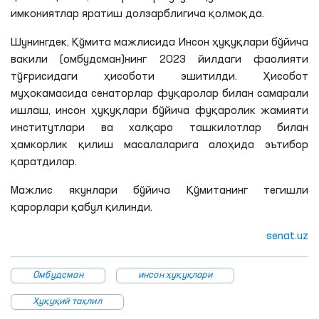
имкониятлар яратиш долзарблигича қолмоқда.
Шунингдек, Қўмита мажлисида Инсон ҳуқуқлари бўйича
вакили (омбудсман)нинг 2023 йилдаги фаолияти
тўғрисидаги ҳисоботи эшитилди. Ҳисобот
муҳокамасида сенаторлар фуқаролар билан самарали
ишлаш, инсон ҳуқуқлари бўйича фуқаролик жамияти
институтлари ва халқаро ташкилотлар билан
ҳамкорлик қилиш масалаларига алоҳида эътибор
қаратдилар.
Мажлис якунлари бўйича Қўмитанинг тегишли
қарорлари қабул қилинди.
senat.uz
Омбудсман
инсон ҳуқуқлари
Ҳуқуқий таҳлил