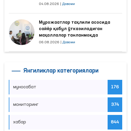
04.08.2026
|
Давоми
Мурожаатлар таҳлили асосида
сайёр қабул ўтказиладиган
маҳаллалар танланмоқда
06.08.2026
|
Давоми
Янгиликлар категориялари
муносабат
176
мониторинг
374
хабар
844