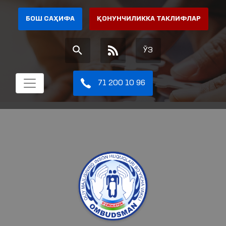
БОШ САҲИФА
ҚОНУНЧИЛИККА ТАКЛИФЛАР
ЎЗ
71 200 10 96