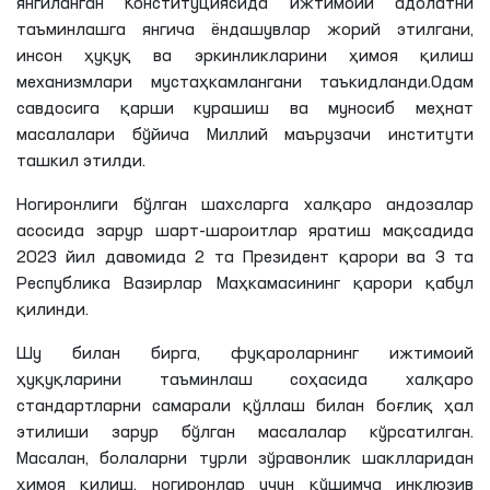
янгиланган Конституциясида ижтимоий адолатни
таъминлашга янгича ёндашувлар жорий этилгани,
инсон ҳуқуқ ва эркинликларини ҳимоя қилиш
механизмлари мустаҳкамлангани таъкидланди.Одам
савдосига қарши курашиш ва муносиб меҳнат
масалалари бўйича Миллий маърузачи институти
ташкил этилди.
Ногиронлиги бўлган шахсларга халқаро андозалар
асосида зарур шарт-шароитлар яратиш мақсадида
2023 йил давомида 2 та Президент қарори ва 3 та
Республика Вазирлар Маҳкамасининг қарори қабул
қилинди.
Шу билан бирга, фуқароларнинг ижтимоий
ҳуқуқларини таъминлаш соҳасида халқаро
стандартларни самарали қўллаш билан боғлиқ ҳал
этилиши зарур бўлган масалалар кўрсатилган.
Масалан, болаларни турли зўравонлик шаклларидан
ҳимоя қилиш, ногиронлар учун қўшимча инклюзив