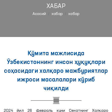
ХАБАР
Aсосий
хабар
хабар
Қўмита мажлисида
Ўзбекистоннинг инсон ҳуқуқлари
соҳасидаги халқаро мажбуриятлар
ижроси масалалари кўриб
чиқилди
2024 йил 26 февраль куни Сенатнинг Халқаро