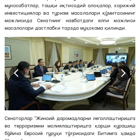
муносабатлар, ташқи иқтисодий алоқалар, хорижий
инвестициялар ва туризм масалалари қўмитасининг
мажлисида Сенатнинг навбатдаги ялпи мажлиси
масалалари дастлабки тарзда муҳокама қилинди.
Сенаторлар “Жиноий даромадларни легаллаштиришга
ва терроризмни молиялаштиришга қарши курашиш
бўйича Евросиё гуруҳи тўғрисидаги Битимга ҳамда