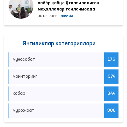
сайёр қабул ўтказиладиган
маҳаллалар танланмоқда
06.08.2026
|
Давоми
Янгиликлар категориялари
муносабат
176
мониторинг
374
хабар
844
мурожаат
388