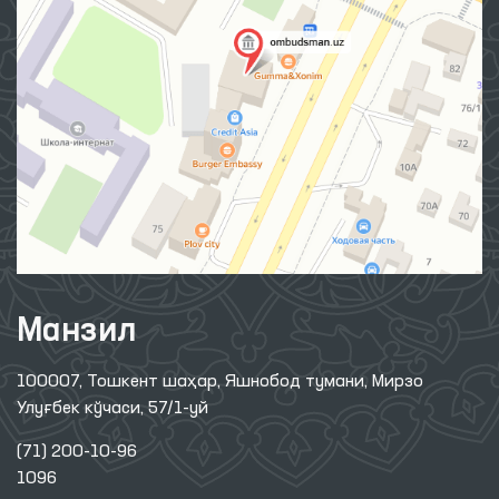
Манзил
100007, Тошкент шаҳар, Яшнобод тумани, Мирзо
Улуғбек кўчаси, 57/1-уй
(71) 200-10-96
1096