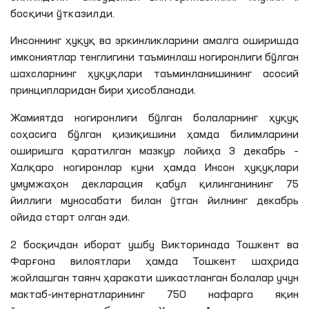
босқичи ўтказилди.
Инсоннинг ҳуқуқ ва эркинликларини амалга оширишда
имкониятлар тенглигини таъминлаш ногиронлиги бўлган
шахсларнинг ҳуқуқлари таъминланишининг асосий
принципларидан бири ҳисобланади.
Жамиятда ногиронлиги бўлган болаларнинг ҳуқуқ
соҳасига бўлган қизиқишини ҳамда билимларини
оширишга қаратилган мазкур лойиҳа 3 декабрь –
Халқаро ногиронлар куни ҳамда Инсон ҳуқуқлари
умумжаҳон декларация қабул қилинганининг 75
йиллиги муносабати билан ўтган йилнинг декабрь
ойида старт олган эди.
2 босқичдан иборат ушбу Викторинада Тошкент ва
Фарғона вилоятлари ҳамда Тошкент шаҳрида
жойлашган таянч ҳаракати шикастланган болалар учун
мактаб-интернатларининг 750 нафарга яқин