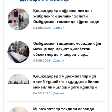
Қашқадарёда зўравонликдан
жабрланган аёлнинг ҳолати
Омбудсман томонидан ўрганилди
03.08.2026
|
Давоми
Омбудсман тақдимномасидан сўнг
маҳкумлар меҳнат қилаётган
объектлардаги шароитлар
яхшиланди
03.08.2026
|
Давоми
Қашқадарёда мурожаатлар кўп
келиб тушаётган ҳудудлар билан
манзилли ишлаш йўлга қўйилди
04.08.2026
|
Давоми
Мурожаатлар таҳлили асосида