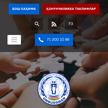
БОШ САҲИФА
ҚОНУНЧИЛИККА ТАКЛИФЛАР
ЎЗ
71 200 10 96