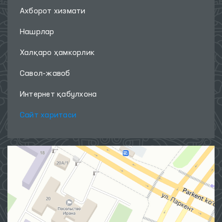
Ахборот хизмати
Нашрлар
Халқаро ҳамкорлик
Савол-жавоб
Интернет қабулхона
Сайт харитаси