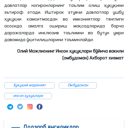
давлатлар ногиронларнинг таълим олиш ҳуқуқини
эътироф этади. Иштирок
этувчи
давлатлар ушбу
ҳуқуқни камситмасдан ва имкониятлар тенглиги
асосида амалга ошириш мақсадларида барча
даражаларда инклюзив таълимни ва бутун умри
давомида ўқитилишларини таъминлайди.
Олий Мажлиснинг Инсон ҳуқуқлари бўйича вакили
(омбудсман) Ахборот хизмат
Ҳуқуқий маданият
Омбудсман
инсон ҳуқуқлари
Долзарб янгиликлар