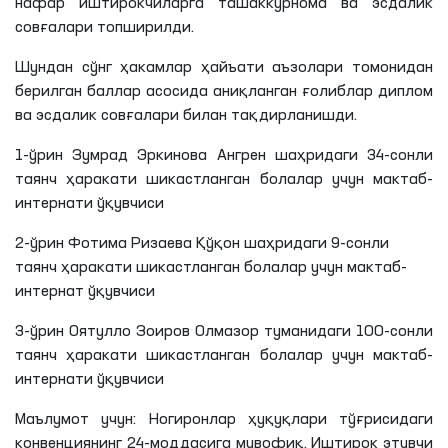
нафар иштирокчиларга ташаккурнома ва эсдалик
совғалари топширилди.
Шундан сўнг ҳакамлар ҳайъати аъзолари томонидан
берилган баллар асосида аниқланган ғолиблар диплом
ва эсдалик совғалари билан
тақдирланишди
.
1-ўрин Зумрад
Эркинова
Ангрен
шаҳридаги
34-сонли
таянч ҳаракати шикастланган болалар учун мактаб-
интернати ўқувчиси
2-ўрин
Фотима
Ризаева
Қўқон шаҳридаги 9-сонли
таянч ҳаракати шикастланган болалар учун мактаб-
интернат ўқувчиси
3-ўрин
Оятулло
Зоиров
Олмазор туманидаги 100-сонли
таянч ҳаракати шикастланган болалар учун мактаб-
интернати ўқувчиси
Маълумот учун: Ногиронлар ҳуқуқлари тўғрисида
ги
конвенциянинг 24-моддасига мувофиқ, Иштирок
этувчи