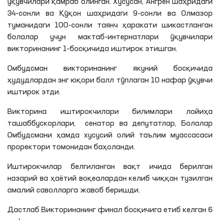
ўқувчилари қамраб олинган. Хусусан,
Ангрен
шаҳридаги
34-сонли ва Қўқон
шаҳридаги
9-сонли ва Олмазор
туманидаги 100-сонли таянч ҳаракати шикастланган
болалар учун мактаб-интернатлари ўқувчилари
викторинанинг 1-босқичида иштирок
этишган
.
Омбудсман викторинанинг якуний босқичида
ҳудудлардан энг юқори балл тўплаган 10 нафар ўқувчи
иштирок этди.
Викторина иштирокчилари билимлари лойиҳа
ташаббускорлари, сенатор ва депутатлар, Болалар
Омбудсмани ҳамда хусусий олий таълим муассасаси
проректори томонидан баҳоланди.
Иштирокчилар белгиланган вақт ичида берилган
назарий ва ҳаётий воқеалардан келиб чиққан тузилган
амалий саволларга жавоб беришди.
Дастлаб Викторинанинг финал босқичига етиб келган 6