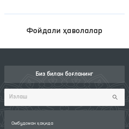
Фойдали ҳаволалар
Биз билан боғланинг
Омбудсман ҳақида