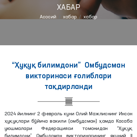
ХАБАР
Aсосий
хабар
хабар
“Ҳуқуқ билимдони” Омбудсман
викторинаси ғолиблари
тақдирланди
2024 йилнинг 2 февраль куни Олий Мажлиснинг Инсон
ҳуқуқлари бўйича вакили (oмбудсман) ҳамда Касаба
уюшмалари Федерацияси томонидан “Ҳуқуқ
билимдони” Омбудсман викторинасининг якуний II