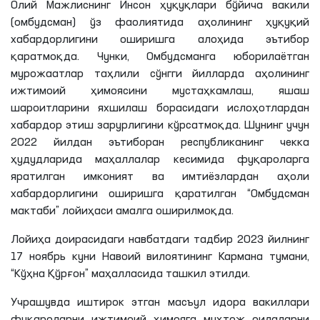
Олий Мажлиснинг Инсон ҳуқуқлари бўйича вакили
(омбудсман) ўз фаолиятида аҳолининг ҳуқуқий
хабардорлигини оширишга алоҳида эътибор
қаратмоқда. Чунки, Омбудсманга юборилаётган
мурожаатлар таҳлили сўнгги йилларда аҳолининг
ижтимоий ҳимоясини мустаҳкамлаш, яшаш
шароитларини яхшилаш борасидаги ислоҳотлардан
хабардор этиш зарурлигини кўрсатмоқда. Шунинг учун
2022 йилдан эътиборан республиканинг чекка
ҳудудларида маҳаллалар кесимида фуқароларга
яратилган имконият ва имтиёзлардан аҳоли
хабардорлигини оширишга қаратилган “Омбудсман
мактаби” лойиҳаси амалга оширилмоқда.
Лойиҳа доирасидаги навбатдаги тадбир 2023 йилнинг
17 ноябрь куни Навоий вилоятининг
Кармана
тумани,
“Кўҳна Қўрғон” маҳалласида ташкил этилди.
Учрашувда иштирок этган масъул идора вакиллари
фуқароларни ижтимоий ҳимояга муҳтож оилаларни