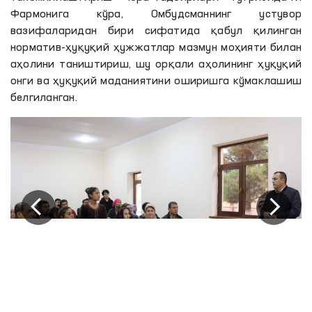
Фармонига кўра, Омбудсманнинг устувор
вазифаларидан бири сифатида қабул қилинган
норматив-ҳуқуқий ҳужжатлар мазмун моҳияти билан
аҳолини таништириш, шу орқали аҳолининг ҳуқуқий
онги ва ҳуқуқий маданиятини оширишга кўмаклашиш
белгиланган.