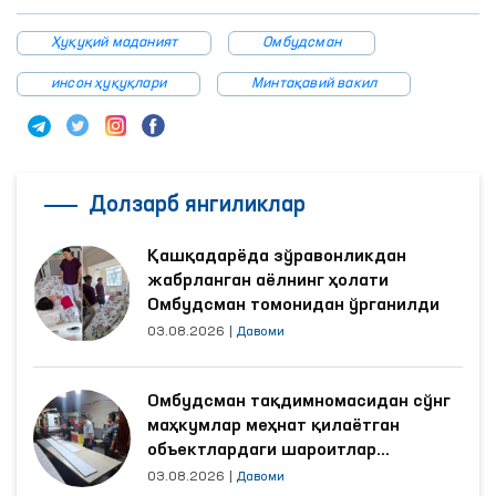
Ҳуқуқий маданият
Омбудсман
инсон ҳуқуқлари
Минтақавий вакил
Долзарб янгиликлар
Қашқадарёда зўравонликдан
жабрланган аёлнинг ҳолати
Омбудсман томонидан ўрганилди
03.08.2026
|
Давоми
Омбудсман тақдимномасидан сўнг
маҳкумлар меҳнат қилаётган
объектлардаги шароитлар
яхшиланди
03.08.2026
|
Давоми