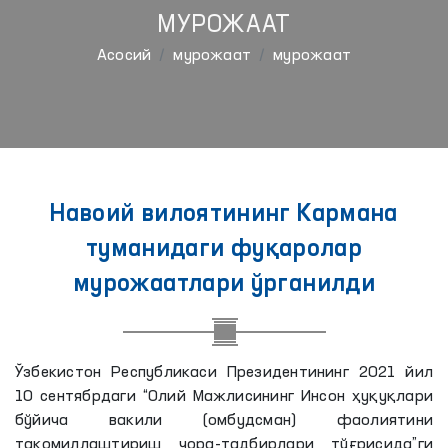
МУРОЖААТ
Aсосий
мурожаат
мурожаат
Навоий вилоятининг Кармана
туманидаги фуқаролар
мурожаатлари ўрганилди
Ўзбекистон Республикаси Президентининг 2021 йил
10 сентябрдаги “Олий Мажлисининг Инсон ҳуқуқлари
бўйича вакили (омбудсман) фаолиятини
такомиллаштириш чора-тадбирлари тўғрисида”ги