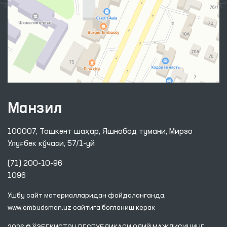
Манзил
100007, Тошкент шаҳар, Яшнобод тумани, Мирзо
Улуғбек кўчаси, 57/1-уй
(71) 200-10-96
1096
Ушбу сайт материалларидан фойдаланганда,
www.ombudsman.uz
сайтига боғланиш керак