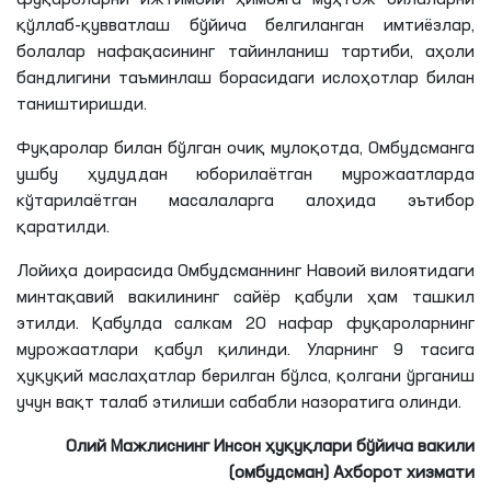
қўллаб-қувватлаш бўйича белгиланган имтиёзлар,
болалар нафақасининг тайинланиш тартиби, аҳоли
бандлигини таъминлаш борасидаги ислоҳотлар билан
таништиришди
.
Фуқаролар билан бўлган очиқ мулоқотда, Омбудсманга
ушбу ҳудуддан юборилаётган мурожаатларда
кўтарилаётган масалаларга алоҳида эътибор
қаратилди.
Лойиҳа доирасида Омбудсманнинг Навоий вилоятидаги
минтақавий вакилининг сайёр қабули ҳам ташкил
этилди. Қабулда салкам 20 нафар фуқароларнинг
мурожаатлари қабул қилинди. Уларнинг 9
тасига
ҳуқуқий маслаҳатлар берилган бўлса, қолгани ўрганиш
учун вақт талаб этилиши сабабли назоратига олинди.
Олий Мажлиснинг Инсон ҳуқуқлари бўйича вакили
(омбудсман) Ахборот хизмати