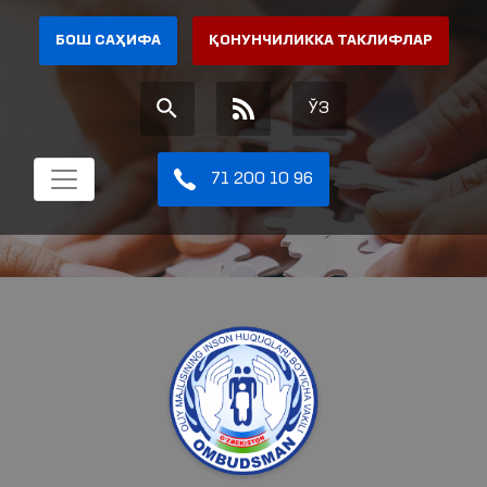
БОШ САҲИФА
ҚОНУНЧИЛИККА ТАКЛИФЛАР
ЎЗ
71 200 10 96