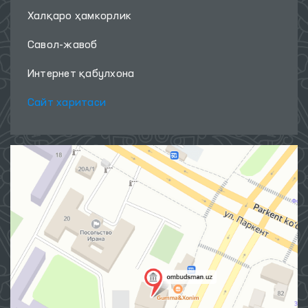
Халқаро ҳамкорлик
Савол-жавоб
Интернет қабулхона
Сайт харитаси