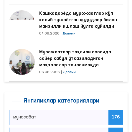
Қашқадарёда мурожаатлар кўп
келиб тушаётган ҳудудлар билан
манзилли ишлаш йўлга қўйилди
04.08.2026
|
Давоми
Мурожаатлар таҳлили асосида
сайёр қабул ўтказиладиган
маҳаллалар танланмоқда
06.08.2026
|
Давоми
Янгиликлар категориялари
муносабат
176