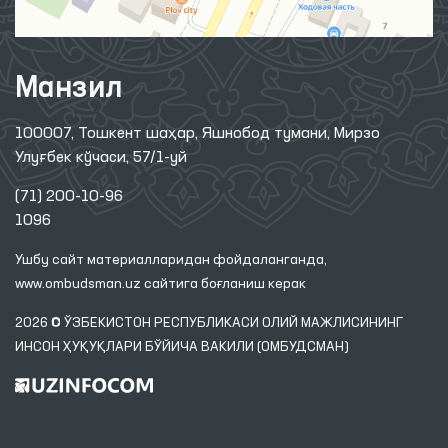
Манзил
100007, Тошкент шаҳар, Яшнобод тумани, Мирзо
Улуғбек кўчаси, 57/1-уй
(71) 200-10-96
1096
Ушбу сайт материалларидан фойдаланганда,
www.ombudsman.uz
сайтига боғланиш керак
2026 © ЎЗБЕКИСТОН РЕСПУБЛИКАСИ ОЛИЙ МАЖЛИСИНИНГ
ИНСОН ҲУҚУҚЛАРИ БЎЙИЧА ВАКИЛИ (ОМБУДСМАН)