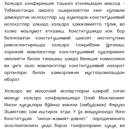
Халқаро конференция ташкил этилишидан мақсад -
Ўзбекистонда амалга оширилаётган кенг кўламли
демократик ислоҳотлар, шу жумладан конституциявий
ислоҳотлар ҳақида халқаро ҳамжамиятга тўлиқ ва
холис маълумот етказиш, Конституцияда илк бор
белгиланган конституциявий шикоят институтини
ривожлантиришда халқаро тажрибани ўрганиш,
хорижий мамлакатлар конституциявий судларининг
амалиёти билан танишиш ҳамда Венеция комиссияси
ва унга аъзо мамлакатлар конституциявий назорат
органлари билан ҳамкорликни мустаҳкамлашдан
иборат.
Халқаро ва маҳаллий экспертларни қамраб олган
мазкур халқаро конференцияда Олий Мажлиснинг
Инсон ҳуқуқлари бўйича вакили (омбудсман) Феруза
Эшматова ҳам иштирок этди. У ўз маърузасида Янги
Конституция “инсон-жамият-давлат” парадигмасига
асосланганлиги, унда барча тоифаларнинг ҳуқуқ ва