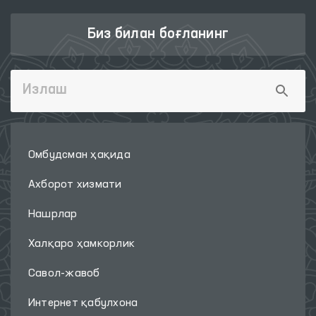
Биз билан боғланинг
Омбудсман ҳақида
Ахборот хизмати
Нашрлар
Халқаро ҳамкорлик
Савол-жавоб
Интернет қабулхона