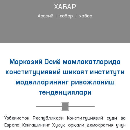
ХАБАР
Aсосий
хабар
хабар
Марказий Осиё мамлакатларида
конституциявий шикоят институти
моделларининг ривожланиш
тенденциялари
Ўзбекистон Республикаси Конституциявий суди ва
Европа Кенгашининг Ҳуқуқ орқали демократия учун