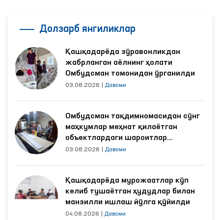
Долзарб янгиликлар
Қашқадарёда зўравонликдан
жабрланган аёлнинг ҳолати
Омбудсман томонидан ўрганилди
03.08.2026
|
Давоми
Омбудсман тақдимномасидан сўнг
маҳкумлар меҳнат қилаётган
объектлардаги шароитлар
яхшиланди
03.08.2026
|
Давоми
Қашқадарёда мурожаатлар кўп
келиб тушаётган ҳудудлар билан
манзилли ишлаш йўлга қўйилди
04.08.2026
|
Давоми