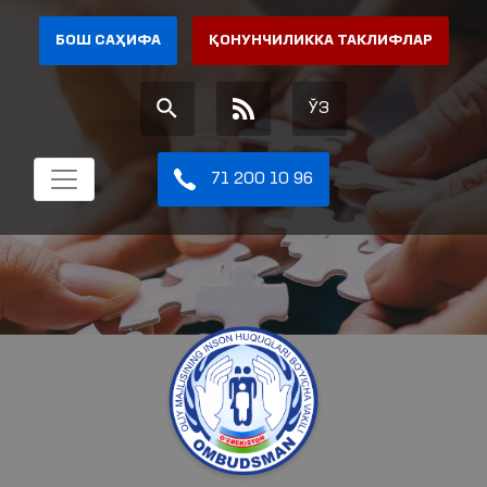
БОШ САҲИФА
ҚОНУНЧИЛИККА ТАКЛИФЛАР
ЎЗ
71 200 10 96