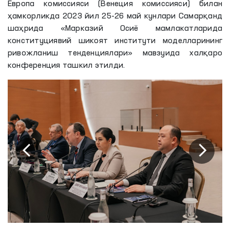
Европа комиссияси (Венеция комиссияси) билан
ҳамкорликда 2023 йил 25-26 май кунлари Самарқанд
шаҳрида «Марказий Осиё мамлакатларида
конституциявий шикоят институти моделларининг
ривожланиш тенденциялари» мавзуида халқаро
конференция ташкил этилди.