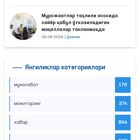
Мурожаатлар таҳлили асосида
сайёр қабул ўтказиладиган
маҳаллалар танланмоқда
06.08.2026
|
Давоми
Янгиликлар категориялари
муносабат
176
мониторинг
374
хабар
844