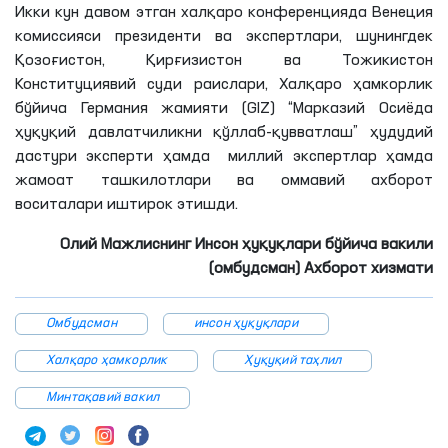
Икки кун давом этган халқаро конференцияда Венеция
комиссияси президенти ва экспертлари, шунингдек
Қозоғистон, Қирғизистон ва Тожикистон
Конституциявий суди раислари, Халқаро ҳамкорлик
бўйича Германия жамияти (GIZ) “Марказий Осиёда
ҳуқуқий давлатчиликни қўллаб-қувватлаш” ҳудудий
дастури эксперти ҳамда миллий экспертлар ҳамда
жамоат ташкилотлари ва оммавий ахборот
воситалари иштирок этишди.
Олий Мажлиснинг Инсон ҳуқуқлари бўйича вакили
(омбудсман) Ахборот хизмати
Омбудсман
инсон ҳуқуқлари
Халқаро ҳамкорлик
Ҳуқуқий таҳлил
Минтақавий вакил