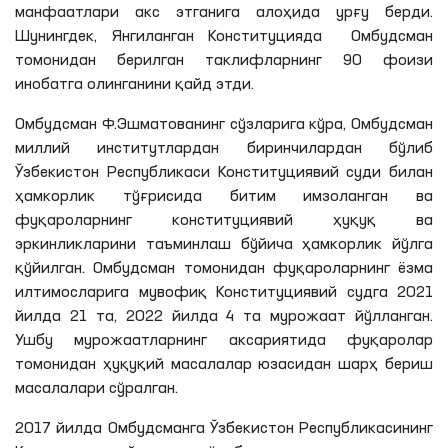
манфаатлари акс этганига алоҳида урғу берди.
Шунингдек, Янгиланган Конституцияда Омбудсман
томонидан берилган таклифларнинг 90 фоизи
инобатга олинганини қайд этди.
Омбудсман
Ф
.
Эшматованинг
сўзларига кўра, Омбудсман
миллий институтлардан биринчилардан бўлиб
Ўзбекистон Республикаси Конституциявий суди билан
ҳамкорлик тўғрисида битим имзоланган ва
фуқароларнинг конституциявий ҳуқуқ ва
эркинликларини таъминлаш бўйича ҳамкорлик йўлга
қўйилган. Омбудсман томонидан фуқароларнинг ёзма
илтимосларига мувофиқ Конституциявий судга 2021
йилда 21
та
, 2022 йилда 4
та
мурожаат йўлланган.
Ушбу мурожаатларнинг аксариятида фуқаролар
томонидан ҳуқуқий масалалар юзасидан шарҳ бериш
масалалари сўралган.
2017 йилда Омбудсманга Ўзбекистон Республикасининг