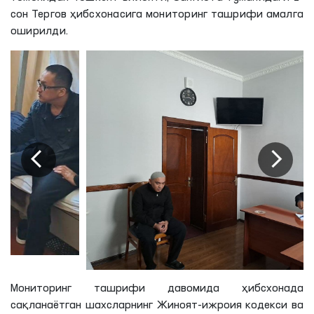
сон Тергов ҳибсхонасига мониторинг ташрифи амалга
оширилди.
Мониторинг ташрифи давомида ҳибсхонада
сақланаётган шахсларнинг Жиноят-ижроия кодекси ва