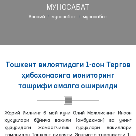
МУНОСАБАТ
Aсосий
муносабат
муносабат
Тошкент вилоятидаги 1-сон Тергов
ҳибсхонасига мониторинг
ташрифи амалга оширилди
Жорий йилнинг 6 май куни Олий Мажлиснинг Инсон
ҳуқуқлари бўйича вакили (омбудсман) ва унинг
ҳузуридаги жамоатчилик гуруҳлари вакиллари
томонидан Тошкент вилояти, Зангиота туманидаги 1-