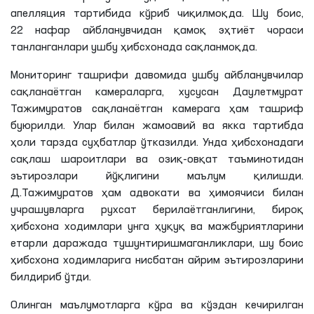
апелляция тартибида кўриб чиқилмоқда. Шу боис,
22 нафар айбланувчидан қамоқ эҳтиёт чораси
танланганлари ушбу ҳибсхонада сақланмоқда.
Мониторинг ташрифи давомида ушбу айбланувчилар
сақланаётган камераларга, хусусан
Даулетмурат
Тажимуратов
сақланаётган камерага ҳам ташриф
буюрилди. Улар билан жамоавий ва якка тартибда
ҳоли тарзда суҳбатлар ўтказилди. Унда ҳибсхонадаги
сақлаш шароитлари ва озиқ-овқат таъминотидан
эътирозлари йўқлигини маълум қилишди.
Д
.
Тажимуратов
ҳам адвокати ва ҳимоячиси билан
учрашувларга рухсат
берилаётганлигини
, бироқ
ҳибсхона ходимлари унга ҳуқуқ ва мажбуриятларини
етарли даражада тушунтиришмаганликлари, шу боис
ҳибсхона ходимларига нисбатан айрим эътирозларини
билдириб ўтди.
Олинган маълумотларга кўра ва кўздан кечирилган