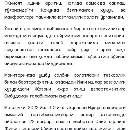
“Жиноят ишини юритиш чоғида қамоқда сақлаш
тўғрисида”
ги
Қонунда белгиланган ҳуқуқ ва
манфаатлари
таъминланаётганлиги
ҳолати ўрганилди.
Ўрганиш давомида ҳибсхонада бир қатор камчиликлар
мавжудлиги, жумладан, айрим камераларда санитария-
гигиена ҳолати талаб даражасида эмаслиги,
сақланаётган шахсларга сайр учун етарли вақт
берилмаётгани
ҳамда тиббий хизмат кўрсатиш бўйича
айрим эътирозлар билдирилди.
Мониторингда ушбу салбий ҳолатларни тезкорлик
билан бартараф этиш юзасидан Ички ишлар вазирлиги
ҳузуридаги Жазони ижро этиш департаментига
Омбудсман талабномаси киритилди.
Маълумки, 2022 йил 1-2 июль кунлари Нукус
шаҳридаги
оммавий тартибсизликларни содир
этганликда
айбланган 22 нафар шахсга нисбатан Олий суднинг
Жиноят ишлари бўйича судлов ҳайъатида жиноят иши