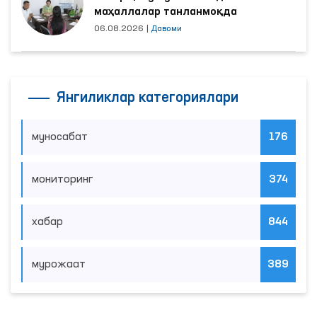
маҳаллалар танланмоқда
06.08.2026
|
Давоми
Янгиликлар категориялари
муносабат
176
мониторинг
374
хабар
844
мурожаат
389