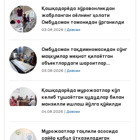
Қашқадарёда зўравонликдан
жабрланган аёлнинг ҳолати
Омбудсман томонидан ўрганилди
03.08.2026
|
Давоми
Омбудсман тақдимномасидан сўнг
маҳкумлар меҳнат қилаётган
объектлардаги шароитлар
яхшиланди
03.08.2026
|
Давоми
Қашқадарёда мурожаатлар кўп
келиб тушаётган ҳудудлар билан
манзилли ишлаш йўлга қўйилди
04.08.2026
|
Давоми
Мурожаатлар таҳлили асосида
сайёр қабул ўтказиладиган