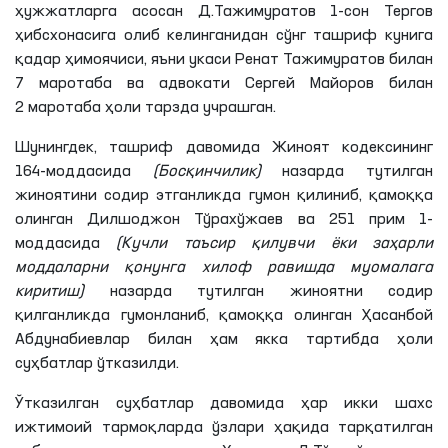
ҳужжатларга асосан
Д
.
Тажимуратов
1-сон Тергов
ҳибсхонасига олиб келинганидан сўнг ташриф кунига
қадар ҳимоячиси, яъни укаси
Ренат
Тажимуратов
билан
7 маротаба ва адвокати
Сергей
Майоров
билан
2 маротаба ҳоли тарзда учрашган.
Шунингдек, ташриф давомида Жиноят кодексининг
164-моддасида
(Босқинчилик)
назарда тутилган
жиноятини содир
этганликда
гумон қилиниб, қамоққа
олинган
Дилшоджон
Тўрахўжаев
ва 251 прим 1-
моддасида
(Кучли таъсир
қилувчи
ёки заҳарли
моддаларни қонунга хилоф равишда муомалага
киритиш)
назарда тутилган жиноятни содир
қилганликда
гумонланиб, қамоққа олинган
Ҳасанбой
Абдунабиевлар
билан ҳам якка тартибда ҳоли
суҳбатлар ўтказилди.
Ўтказилган суҳбатлар давомида ҳар икки шахс
ижтимоий тармоқларда ўзлари ҳақида тарқатилган