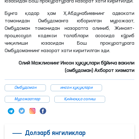
юзасидан Бош прокуратурага назорат хати киритилди.
Бунга қадар ҳам
Ҳ
.
Абдунабиевнинг
адвокати
томонидан Омбудсманга юборилган мурожаат,
Омбудсман томонидан назоратга олиниб, Жиноят-
процессуал кодекси талаблари асосида кўриб
чиқилиши юзасидан Бош прокуратурага
Омбудсманнинг назорат хати киритилган эди.
Олий Мажлиснинг Инсон ҳуқуқлари бўйича вакили
(омбудсман) Ахборот хизмати
Омбудсман
инсон ҳуқуқлари
Мурожаатлар
Қийноққа солиш
Долзарб янгиликлар