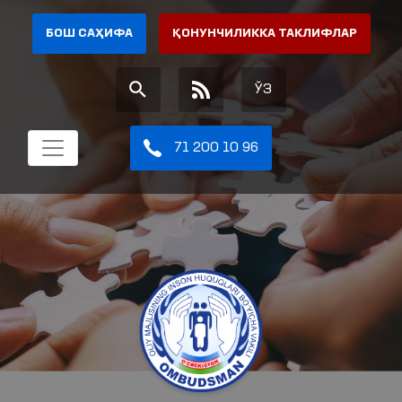
БОШ САҲИФА
ҚОНУНЧИЛИККА ТАКЛИФЛАР
ЎЗ
71 200 10 96