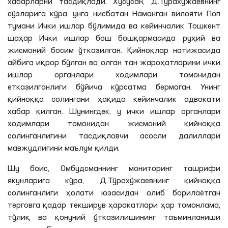
хабарларни тасдиқлади. Хусусан,
Д
.
Тўрахўжаевнинг
сўзларига кўра, унга нисбатан Наманган вилояти Поп
тумани Ички ишлар бўлимида ва кейинчалик Тошкент
шаҳар Ички ишлар бош бошқармасида руҳий ва
жисмоний босим ўтказилган. Қийноқлар натижасида
айбига иқрор бўлган ва олган тан жароҳатларини ички
ишлар органлари ходимлари томонидан
етказилганлиги бўйича кўрсатма бермаган. Унинг
қийноққа солингани ҳақида кейинчалик адвокати
хабар қилган. Шунингдек, у ички ишлар органлари
ходимлари томонидан жисмоний қийноққа
солинганлигини тасдиқловчи асосли далиллари
мавжудлигини маълум қилди.
Шу боис, Омбудсманнинг мониторинг ташрифи
якунларига кўра,
Д
.
Тўрахўжаевнинг
қийноққа
солинганлиги ҳолати юзасидан олиб борилаётган
терговга қадар текширув ҳаракатлари ҳар томонлама,
тўлиқ ва қонуний ўтказилишининг таъминланиши