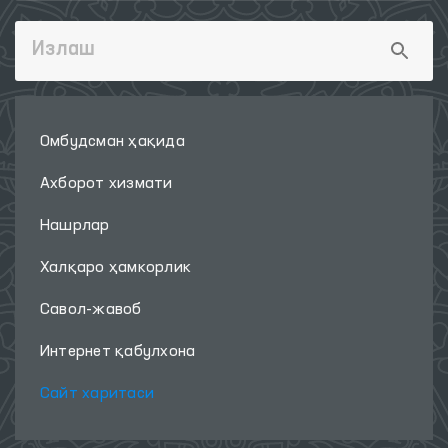
Омбудсман ҳақида
Ахборот хизмати
Нашрлар
Халқаро ҳамкорлик
Савол-жавоб
Интернет қабулхона
Сайт харитаси