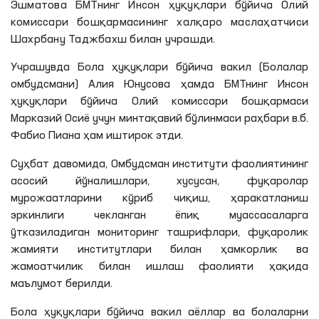
Эшматова БМТнинг Инсон ҳуқуқлари бўйича Олий
комиссари бошқармасининг халқаро маслаҳатчиси
Шахрбану Таджбахш билан учрашди.
Учрашувда Бола ҳуқуқлари бўйича вакил (Болалар
омбудсмани) Алия Юнусова ҳамда БМТнинг Инсон
ҳуқуқлари бўйича Олий комиссари бошқармаси
Марказий Осиё учун минтақавий бўлинмаси раҳбари в.б.
Фабио Пиана ҳам иштирок этди.
Суҳбат давомида, Омбудсман институти фаолиятининг
асосий йўналишлари, хусусан, фуқаролар
мурожаатларини кўриб чиқиш, ҳаракатланиш
эркинлиги чекланган ёпиқ муассасаларга
ўтказиладиган мониторинг ташрифлари, фуқаролик
жамияти институтлари билан ҳамкорлик ва
жамоатчилик билан ишлаш фаолияти ҳақида
маълумот берилди.
Бола ҳуқуқлари бўйича вакил аёллар ва болаларни