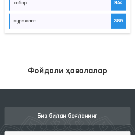
хабар
844
мурожаат
389
Фойдали ҳаволалар
Биз билан боғланинг