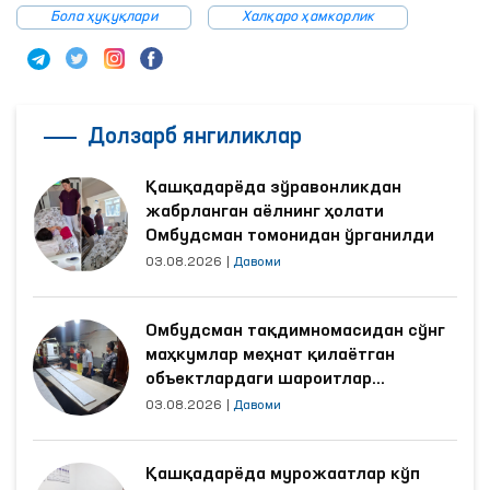
Бола ҳуқуқлари
Халқаро ҳамкорлик
Долзарб янгиликлар
Қашқадарёда зўравонликдан
жабрланган аёлнинг ҳолати
Омбудсман томонидан ўрганилди
03.08.2026
|
Давоми
Омбудсман тақдимномасидан сўнг
маҳкумлар меҳнат қилаётган
объектлардаги шароитлар
яхшиланди
03.08.2026
|
Давоми
Қашқадарёда мурожаатлар кўп