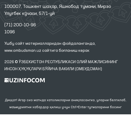
100007, Тошкент шаҳар, Яшнобод тумани, Мирзо
Улуғбек кўчаси, 57/1-уй
(71) 200-10-96
1096
Ушбу сайт материалларидан фойдаланганда,
www.ombudsman.uz
сайтига боғланиш керак
2026 © ЎЗБЕКИСТОН РЕСПУБЛИКАСИ ОЛИЙ МАЖЛИСИНИНГ
ИНСОН ҲУҚУҚЛАРИ БЎЙИЧА ВАКИЛИ (ОМБУДСМАН)
Диққат! Агар сиз матнда хатоликларни аниқласангиз, уларни белгилаб,
маъмуриятни хабардор қилиш учун Ctrl+Enter тугмаларини босинг