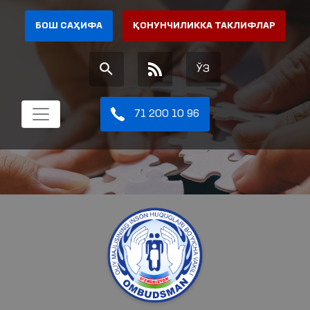
БОШ САҲИФА
ҚОНУНЧИЛИККА ТАКЛИФЛАР
ЎЗ
71 200 10 96