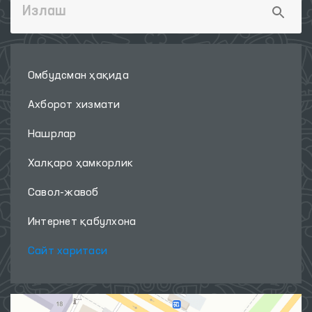
Омбудсман ҳақида
Ахборот хизмати
Нашрлар
Халқаро ҳамкорлик
Савол-жавоб
Интернет қабулхона
Сайт харитаси