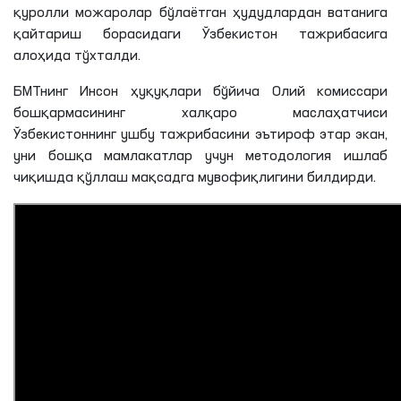
қуролли можаролар бўлаётган ҳудудлардан ватанига
қайтариш борасидаги Ўзбекистон тажрибасига
алоҳида тўхталди.
БМТнинг Инсон ҳуқуқлари бўйича Олий комиссари
бошқармасининг халқаро маслаҳатчиси
Ўзбекистоннинг ушбу тажрибасини эътироф этар экан,
уни бошқа мамлакатлар учун методология ишлаб
чиқишда қўллаш мақсадга мувофиқлигини билдирди.