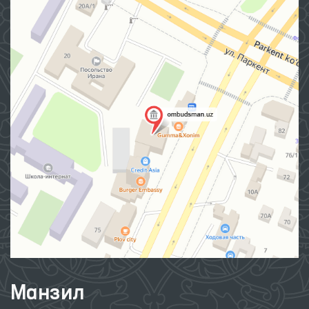
Манзил