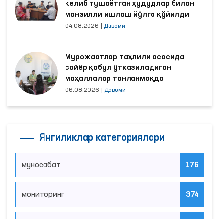
келиб тушаётган ҳудудлар билан
манзилли ишлаш йўлга қўйилди
04.08.2026
|
Давоми
Мурожаатлар таҳлили асосида
сайёр қабул ўтказиладиган
маҳаллалар танланмоқда
06.08.2026
|
Давоми
Янгиликлар категориялари
муносабат
176
мониторинг
374