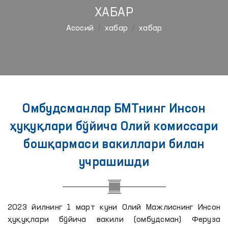
ХАБАР
Aсосий
хабар
хабар
Омбудсманлар БМТнинг Инсон
ҳуқуқлари бўйича Олий комиссари
бошқармаси вакиллари билан
учрашишди
2023 йилнинг 1 март куни Олий Мажлиснинг Инсон
ҳуқуқлари бўйича вакили (омбудсман) Феруза