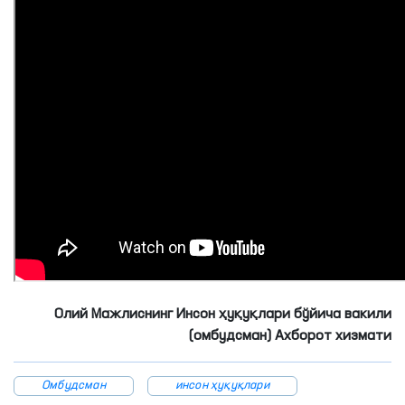
Олий Мажлиснинг Инсон ҳуқуқлари бўйича вакили
(омбудсман) Ахборот хизмати
Омбудсман
инсон ҳуқуқлари