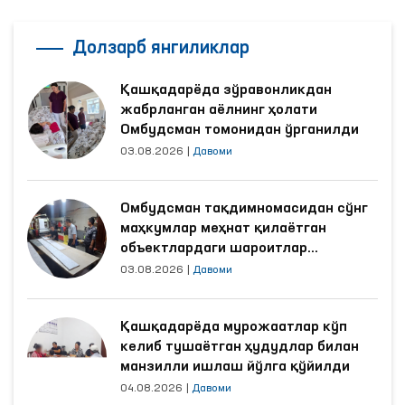
Долзарб янгиликлар
Қашқадарёда зўравонликдан
жабрланган аёлнинг ҳолати
Омбудсман томонидан ўрганилди
03.08.2026
|
Давоми
Омбудсман тақдимномасидан сўнг
маҳкумлар меҳнат қилаётган
объектлардаги шароитлар
яхшиланди
03.08.2026
|
Давоми
Қашқадарёда мурожаатлар кўп
келиб тушаётган ҳудудлар билан
манзилли ишлаш йўлга қўйилди
04.08.2026
|
Давоми