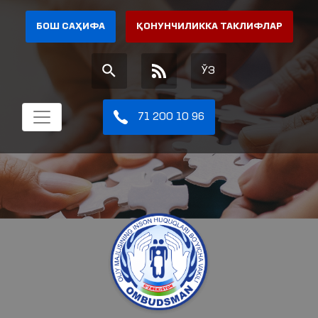
БОШ САҲИФА
ҚОНУНЧИЛИККА ТАКЛИФЛАР
ЎЗ
71 200 10 96