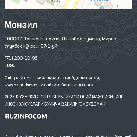
Манзил
100007, Тошкент шаҳар, Яшнобод тумани, Мирзо
Улуғбек кўчаси, 57/1-уй
(71) 200-10-96
1096
Ушбу сайт материалларидан фойдаланганда,
www.ombudsman.uz
сайтига боғланиш керак
2026 © ЎЗБЕКИСТОН РЕСПУБЛИКАСИ ОЛИЙ МАЖЛИСИНИНГ
ИНСОН ҲУҚУҚЛАРИ БЎЙИЧА ВАКИЛИ (ОМБУДСМАН)