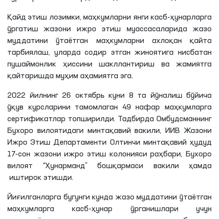
Қайд этиш
лозимки
, маҳкумларни янги касб-ҳунарларга
ўргатиш жазони ижро этиш муассасаларида жазо
муддатини ўтаётган маҳкумларни ахлоқан қайта
тарбиялаш, уларда содир этган жиноятига нисбатан
пушаймонлик
ҳиссини
шакллантириш ва жамиятга
қайтаришда муҳим аҳамиятга эга.
2022 йилнинг 26 октябрь куни 8
та
йўналиш бўйича
ўқув курсларини тамомлаган 49 нафар маҳкумларга
сертификатлар топширилди. Тадбирда Омбудсманнинг
Бухоро вилоятидаги минтақавий вакили, ИИВ Жазони
Ижро Этиш Департаменти Олтинчи минтақавий ҳудуд
17-сон жазони ижро этиш колонияси раҳбари, Бухоро
вилоят “Ҳунарманд” бошқармаси вакили ҳамда
иштирок
этишди
.
Йиғилганларга бугунги кунда жазо муддатини ўтаётган
маҳкумларга касб-ҳунар ўрганишлари учун