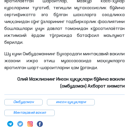
яратилаётган шароитлар, мазкур касб-ҳунар
курсларини тугатиб, тегишли мутахассислик бўйича
сертификатга эга бўлган шахсларга озодликка
чиққанидан сўнг ўзларининг тадбиркорлик фаолиятини
бошлашлари учун давлат томонидан кўрсатилаётган
ижтимоий ёрдам тўғрисида батафсил маълумот
берилди.
Шу куни Омбудсманнинг Бухородаги минтақавий вакили
жазони ижро этиш муассасасида маҳкумларга
яратилган шарт-шароитларни ҳам ўрганди.
Олий Мажлиснинг Инсон ҳуқуқлари бўйича вакили
(омбудсман) Ахборот хизмати
Омбудсман
инсон ҳуқуқлари
Минтақавий вакил