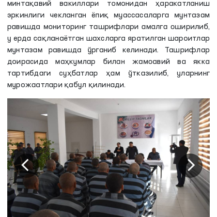
минтақавий вакиллари томонидан ҳаракатланиш
эркинлиги чекланган ёпиқ муассасаларга мунтазам
равишда мониторинг ташрифлари амалга оширилиб,
у ерда сақланаётган шахсларга яратилган шароитлар
мунтазам равишда ўрганиб келинади. Ташрифлар
доирасида маҳкумлар билан жамоавий ва якка
тартибдаги суҳбатлар ҳам ўтказилиб, уларнинг
мурожаатлари қабул қилинади.