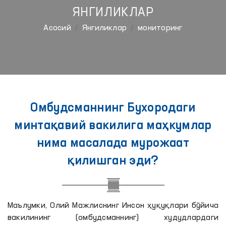
ЯНГИЛИКЛАР
Aсосий
Янгиликлар
мониторинг
Омбудсманнинг Бухородаги
минтақавий вакилига маҳкумлар
нима масалада мурожаат
қилишган эди?
Маълумки, Олий Мажлиснинг Инсон ҳуқуқлари бўйича
вакилининг (омбудсманнинг) худудлардаги