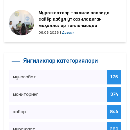
Мурожаатлар таҳлили асосида
сайёр қабул ўтказиладиган
маҳаллалар танланмоқда
06.08.2026
|
Давоми
Янгиликлар категориялари
муносабат
176
мониторинг
374
хабар
844
мурожаат
389