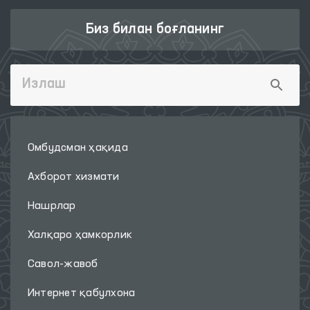
Биз билан боғланинг
Омбудсман ҳақида
Ахборот хизмати
Нашрлар
Халқаро ҳамкорлик
Савол-жавоб
Интернет қабулхона