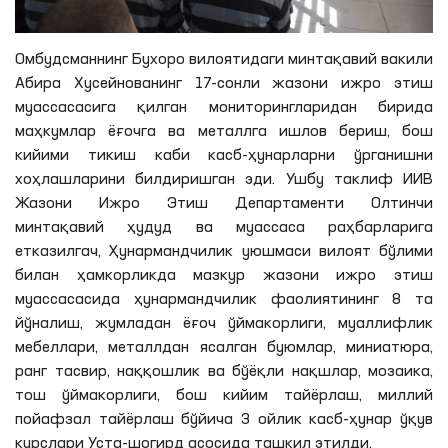
Омбудсманнинг Бухоро вилоятидаги минтақавий вакили
Абира
Хусейнованинг
17-сонли жазони ижро этиш
муассасасига қилган мониторингларидан бирида
маҳкумлар ёғочга ва металлга ишлов бериш, бош
кийими тикиш каби касб-ҳунарларни ўрганишни
хоҳлашларини билдиришган эди. Ушбу таклиф ИИВ
Жазони Ижро Этиш Департаменти Олтинчи
минтақавий ҳудуд ва муассаса раҳбарларига
етказилгач
, Ҳунармандчилик уюшмаси вилоят бўлими
билан ҳамкорликда мазкур жазони ижро этиш
муассасасида ҳунармандчилик фаолиятининг 8
та
йўналиш, жумладан ёғоч ўймакорлиги, муаллифлик
мебеллари, металлдан ясалган буюмлар, миниатюра,
ранг тасвир, наққошлик ва бўёқли нақшлар, мозаика,
тош ўймакорлиги, бош кийим тайёрлаш, миллий
пойафзал
тайёрлаш бўйича 3 ойлик касб-ҳунар ўқув
курслари Уста-шогирд асосида ташкил этилди.