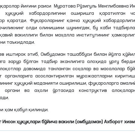
уқаролар йиғини раиси Муратова Рўзигуль Менглибаевна И
г ҳуқуқий хабардорлигини оширишга қаратилган чо
ор қаратди. Фуқароларнинг қанча ҳуқуқий хабардорлиг
чиликнинг олди олинишини шунингдек, бу каби тадбирл
авий вакиллиги билан маҳалла институтининг ҳамкорли
ини таъкидлади.
ев иштирок этиб, Омбудсман ташаббуси билан йўлга қўйи
га зарур бўлган тадбир эканлигига алоҳида урғу берд
улоқотлар давомида танланган соҳалар ва масалалар бў
т органларига асослантирилган мурожаатларни киритиш
лининг ҳуқуқий маданияти оширилиши, фуқароларга амали
 органи ва аҳоли ўртасида конструктив алоқаларн
ади.
и ҳам қабул қилинди.
 Инсон ҳуқуқлари бўйича вакили (омбудсман) Ахборот хиз