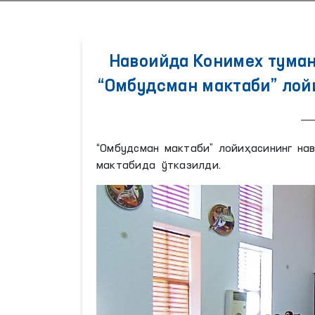
Навоийда Конимех туман
“Омбудсман мактаби” лой
“Омбудсман мактаби” лойиҳасининг на
мактабида ўтказилди.