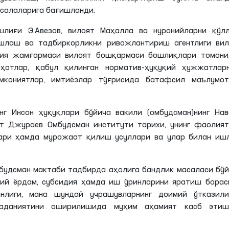
асалаларига бағишланди.
лиғи Э.Авезов, вилоят Маҳалла ва нуронийларни қўлл
шлаш ва тадбиркорликни ривожлантириш агентлиги вил
ия жамғармаси вилоят бошқармаси бошлиқлари томони
ҳотлар, қабул қилинган норматив-ҳуқуқий ҳужжатларн
имкониятлар, имтиёзлар тўғрисида батафсил маълумот
г Инсон ҳуқуқлари бўйича вакили (омбудсман)нинг Нав
т Джураев Омбудсман институти тарихи, унинг фаолият
лари ҳамда мурожаат қилиш усуллари ва улар билан иш
удсман мактаби тадбирда аҳолига бандлик масаласи бў
ий ёрдам, субсидия ҳамда иш ўринларини яратиш борас
анлиги, мана шундай учрашувларнинг доимий ўтказил
аданиятини оширилишида муҳим аҳамият касб этиш