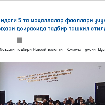
идаги 5 та маҳаллалар фаоллари учу
иҳаси доирасида тадбир ташкил этил
вбатдаги тадбири Навоий вилояти, Конимех тумани, Мус