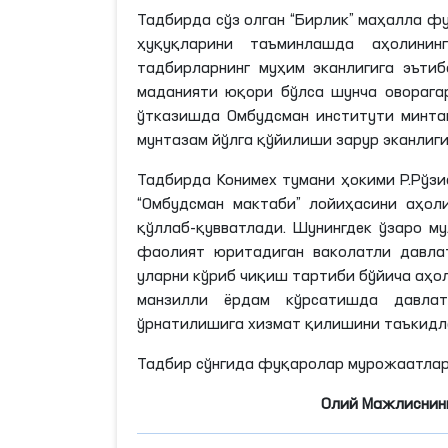
Тадбирда сўз олган “Бирлик” маҳалла ф
ҳуқуқларини таъминлашда аҳолинин
тадбирларнинг муҳим эканлигига эътиб
маданияти юқори бўлса шунча оворагар
ўтказишда Омбудсман институти минтақ
мунтазам йўлга қўйилиши зарур эканлиг
Тадбирда Конимех тумани ҳокими Р.Рўзи
“Омбудсман мактаби” лойиҳасини аҳоли
қўллаб-қувватлади. Шунингдек ўзаро м
фаолият юритадиган ваколатли давла
уларни кўриб чиқиш тартиби бўйича аҳо
манзилли ёрдам кўрсатишда давлат
ўрнатилишига хизмат қилишини таъкидл
Тадбир сўнгида фуқаролар мурожаатлар
Олий Мажлиснинг