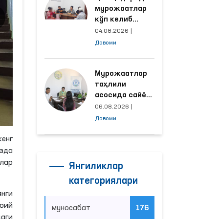
мурожаатлар
кўп келиб
тушаётган
04.08.2026
|
ҳудудлар
Давоми
билан
манзилли
ишлаш йўлга
Мурожаатлар
қўйилди
таҳлили
асосида сайёр
қабул
06.08.2026
|
ўтказиладиган
Давоми
маҳаллалар
танланмоқда
кенг
изда
тлар
Янгиликлар
категориялари
янги
моий
муносабат
176
аги