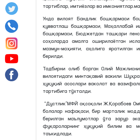
тартиблар, имтиёзлар ва имкониятлар.м
Унда вилоят Бандлик бошқармаси бош
қувватлаш бошқармаси, Маҳаллабай и
бошқармаси, Бюджетдан ташқари пенс
соҳаларда амалга оширилаётган исло
мазмун-моҳияти, аҳолига яратилган 
берилди.
Тадбирни олиб борган Олий Мажлиснин
вилоятидаги минтақавий вакили Шуҳра
ҳуқуқий асослари ваколат ва вазифа
тартибига тўхталди.
“Дустлик”МФЙ оқсоқоли Ж.Қорабоев Омб
болалар нафақаси, бир марталик модд
берилган маълумотлар ўта зарур эк
фуқароларнинг ҳуқуқий билим ва м
таъкидлади.