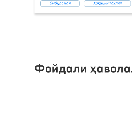
Омбудсман
Ҳуқуқий таҳлил
Фойдали ҳавола
ИНТЕРАКТИВ ДАВЛАТ ХИЗМАТЛАРИ
ЛИК
ЯГОНА ПОРТАЛИ