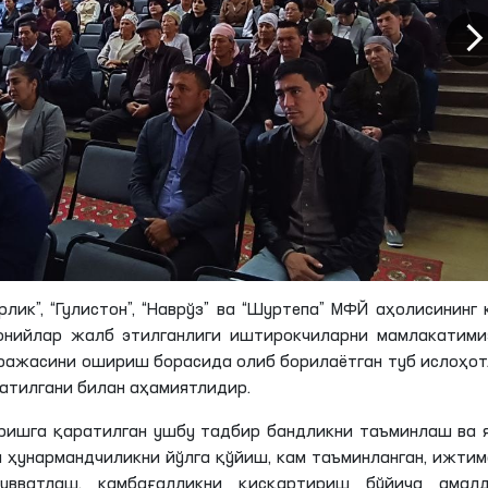
лик”, “Гулистон”, “Наврўз” ва “Шуртепа” МФЙ аҳолисининг 
ронийлар жалб этилганлиги иштирокчиларни мамлакатим
аражасини ошириш борасида олиб борилаётган туб ислоҳо
атилгани билан аҳамиятлидир.
ришга қаратилган ушбу тадбир бандликни таъминлаш ва 
 ҳунармандчиликни йўлга қўйиш, кам таъминланган, ижти
увватлаш, камбағалликни қисқартириш бўйича амалд