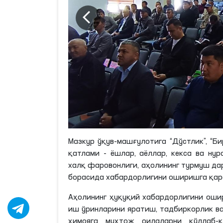
Мазкур ўқув-машғулотига “Дўстлик”, “Бир
қатлами - ёшлар, аёллар, кекса ва ну
халқ фаровонлиги, аҳолининг турмуш д
борасида хабардорлигини оширишга қар
Аҳолининг ҳуқуқий хабардорлигини оши
иш ўринларини яратиш, тадбиркорлик ва
ҳимояга муҳтож оилаларни қўллаб-қ