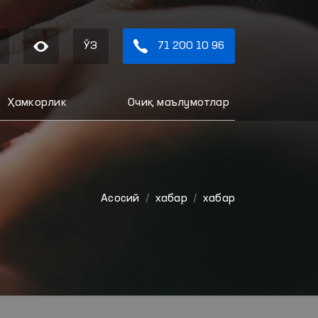
ЎЗ
71 200 10 96
Ҳамкорлик
Очиқ маълумотлар
Aсосий
хабар
хабар