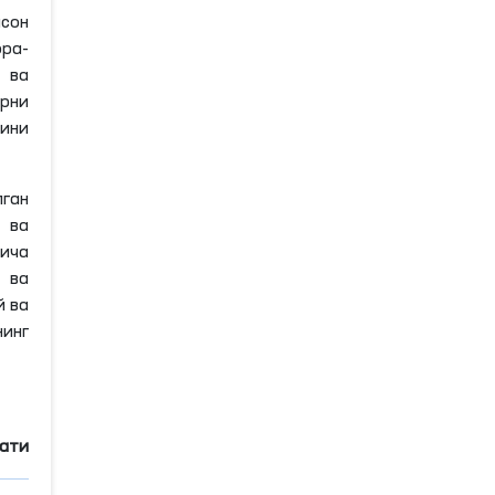
нсон
ра-
и ва
арни
гини
лган
и ва
йича
 ва
й ва
инг
мати