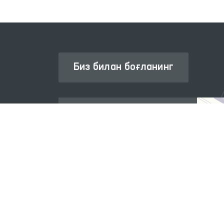
Биз билан боғланинг
Омбудсман ҳақида
Ахборот хизмати
Нашрлар
Халқаро ҳамкорлик
Савол-жавоб