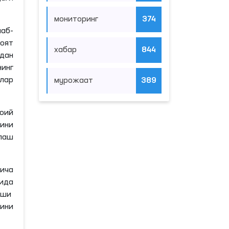
мониторинг
374
аб-
оят
хабар
844
дан
инг
лар
мурожаат
389
оий
ини
лаш
йича
ида
иши
ини