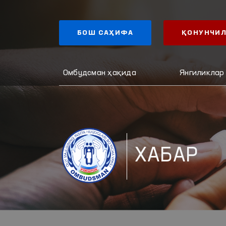
БОШ САҲИФА
ҚОНУНЧИЛ
Омбудсман ҳақида
Янгиликлар
ХАБАР