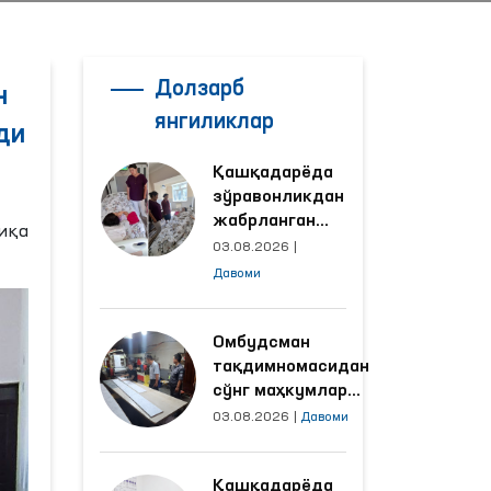
Долзарб
н
янгиликлар
ди
Қашқадарёда
зўравонликдан
жабрланган
иқа
аёлнинг ҳолати
03.08.2026
|
Омбудсман
Давоми
томонидан
ўрганилди
Омбудсман
тақдимномасидан
сўнг маҳкумлар
меҳнат қилаётган
03.08.2026
|
Давоми
объектлардаги
шароитлар
Қашқадарёда
яхшиланди