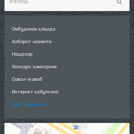
Омбудсман ҳақида
Ахборот хизмати
Нашрлар
Халқаро ҳамкорлик
Савол-жавоб
Интернет қабулхона
Сайт харитаси