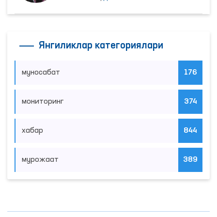
Янгиликлар категориялари
муносабат
176
мониторинг
374
хабар
844
мурожаат
389