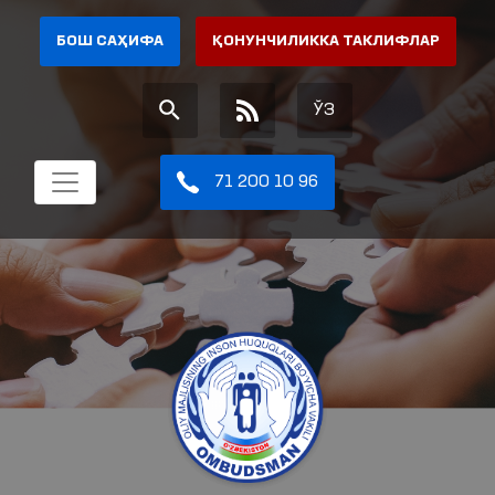
БОШ САҲИФА
ҚОНУНЧИЛИККА ТАКЛИФЛАР
ЎЗ
71 200 10 96