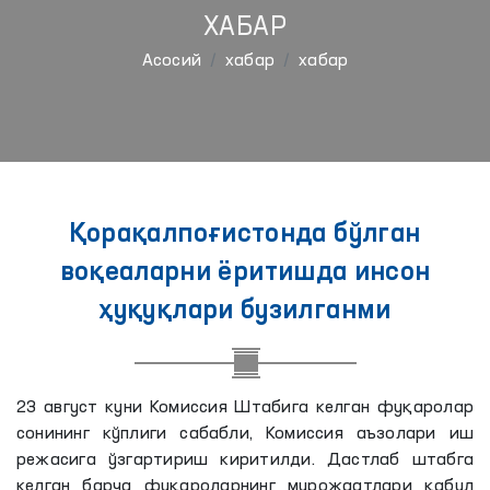
ХАБАР
Aсосий
хабар
хабар
Қорақалпоғистонда бўлган
воқеаларни ёритишда инсон
ҳуқуқлари бузилганми
23 август куни Комиссия Штабига келган фуқаролар
сонининг кўплиги сабабли, Комиссия аъзолари иш
режасига ўзгартириш киритилди. Дастлаб штабга
келган барча фуқароларнинг мурожаатлари қабул