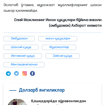
Эслатиб ўтамиз, мурожаат муаллифларнинг шахси
ошкор қилинмайди.
Олий Мажлиснинг Инсон ҳуқуқлари бўйича вакили
(омбудсман) Ахборот хизмати
Омбудсман
инсон ҳуқуқлари
Шахсий ҳуқуқ
Мурожаатлар
Ижтимоий ҳуқуқ
Сиёсий ҳуқуқ
Минтақавий вакил
Долзарб янгиликлар
Қашқадарёда зўравонликдан