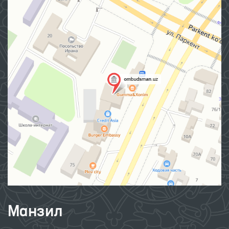
Манзил