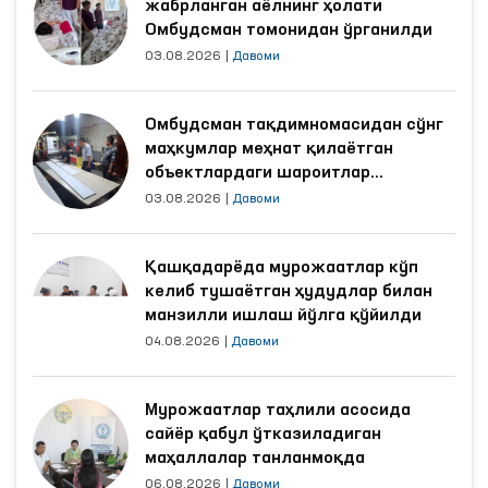
жабрланган аёлнинг ҳолати
Омбудсман томонидан ўрганилди
03.08.2026
|
Давоми
Омбудсман тақдимномасидан сўнг
маҳкумлар меҳнат қилаётган
объектлардаги шароитлар
яхшиланди
03.08.2026
|
Давоми
Қашқадарёда мурожаатлар кўп
келиб тушаётган ҳудудлар билан
манзилли ишлаш йўлга қўйилди
04.08.2026
|
Давоми
Мурожаатлар таҳлили асосида
сайёр қабул ўтказиладиган
маҳаллалар танланмоқда
06.08.2026
|
Давоми