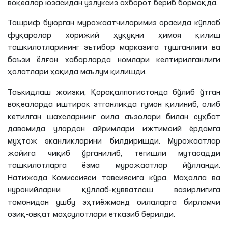
воқеалар юзасидан узлуксиз ахборот бериб бормоқда.
Ташриф буюрган мурожаатчиларимиз орасида кўплаб
фуқаролар хорижий ҳуқуқни ҳимоя қилиш
ташкилотларининг эътибор марказига тушганлиги ва
баъзи ёлғон хабарларда номлари келтирилганлиги
ҳолатлари ҳақида маълум қилишди.
Таъкидлаш жоизки, Қорақалпоғистонда бўлиб ўтган
воқеаларда иштирок
этганликда
гумон қилиниб, олиб
кетилган шахсларнинг оила аъзолари билан суҳбат
давомида улардан айримлари ижтимоий ёрдамга
муҳтож
эканликларини
билдиришди. Мурожаатлар
жойига чиқиб ўрганилиб, тегишли мутасадди
ташкилотларга ёзма мурожаатлар йўлланди.
Натижада Комиссияси тавсиясига кўра, Маҳалла ва
нуронийларни қўллаб-қувватлаш вазирлигига
томонидан ушбу эҳтиёжманд оилаларга бирламчи
озиқ-овқат маҳсулотлари етказиб берилди.