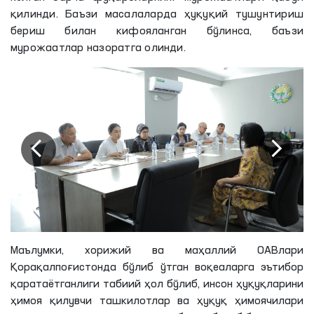
қилинди. Баъзи масалаларда ҳуқуқий тушунтириш
бериш билан кифояланган бўлинса, баъзи
мурожаатлар назоратга олинди.
Маълумки, хорижий ва маҳаллий ОАВлари
Қорақалпоғистонда бўлиб ўтган воқеаларга эътибор
қаратаётганлиги
табиий ҳол бўлиб, инсон ҳуқуқларини
ҳимоя
қилувчи
ташкилотлар ва ҳуқуқ ҳимоячилари