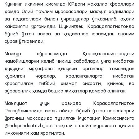
Куннинг иккинчи қисмида
ҚРдаги
маҳалла фаоллари
ҳамда Олий таълим муассасалари масъул ходимлари
ва педагоглари билан учрашувлар ўтказилиб, аҳоли
кайфияти ўрганилди. Шунингдек, Қорақалпоғистонда
бўлиб ўтган воқеа ва ҳодисалар юзасидан аноним
сўров ўтказилди.
Мазкур сўровномада Қорақалпоғистондаги
намойишларни келиб чиқиш сабаблари, унга нисбатан
ҳуқуқни муҳофаза
қилувчи
органлар томонидан
кўрилган чоралар, яраланганларга нисбатан
кўрсатилган тиббий хизмат сифати, қийноқ ва
зўравонлик ҳамда бошқа жиҳатлар қамраб олинган.
Маълумот учун ҳозирда Қорақалпоғистон
Республикасида июль ойида бўлиб ўтган воқеаларни
ўрганиш мақсадида тузилган Мустақил Комиссиясига
@Independentuzb_bot орқали онлайн мурожаат қилиш
имконияти ҳам яратилган.