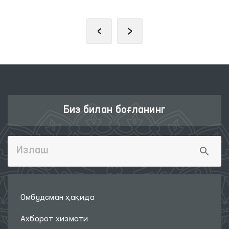
‹
›
Биз билан боғланинг
Омбудсман ҳақида
Ахборот хизмати