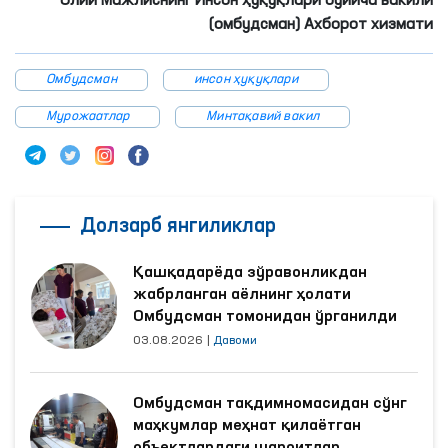
Олий Мажлиснинг Инсон ҳуқуқлари бўйича вакили
(омбудсман) Ахборот хизмати
Омбудсман
инсон ҳуқуқлари
Мурожаатлар
Минтақавий вакил
Долзарб янгиликлар
Қашқадарёда зўравонликдан
жабрланган аёлнинг ҳолати
Омбудсман томонидан ўрганилди
03.08.2026
|
Давоми
Омбудсман тақдимномасидан сўнг
маҳкумлар меҳнат қилаётган