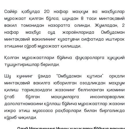
Сайёр қабулда 20 нафар маҳкум ва маҳбуслар
мурожаат қилган бўлса, шундан 8
таси
минтақавий
вакил томонидан назоратга олинди. Жумладан, 2
нафар маҳбус суд жараёнларида Омбудсман
минтақавий вакилининг кузатувчи сифатида иштирок
этишини сўраб мурожаат қилишди.
Қолган мурожаатлари бўйича фуқароларга ҳуқуқий
тушунтиришлар берилди.
Шу куннинг ўзида “Омбудсман қутиси” орқали
минтақавий вакилга юборилган озодликдан маҳрум
қилиш тариқасидаги жазонинг белгиланган қисмини
ўтаб бўлган маҳкумларга инсонпарварлик
далолатномасини қўллаш бўйича мурожаатлар жазони
ижро этиш муассаса раҳбарлари билан биргаликда
кўриб чиқилди.