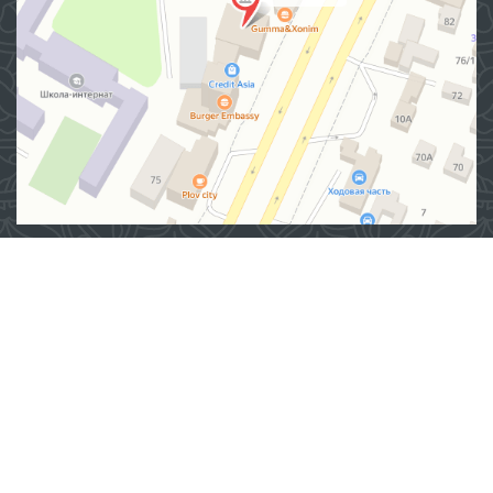
Манзил
100007, Тошкент шаҳар, Яшнобод тумани, Мирзо
Улуғбек кўчаси, 57/1-уй
(71) 200-10-96
1096
Ушбу сайт материалларидан фойдаланганда,