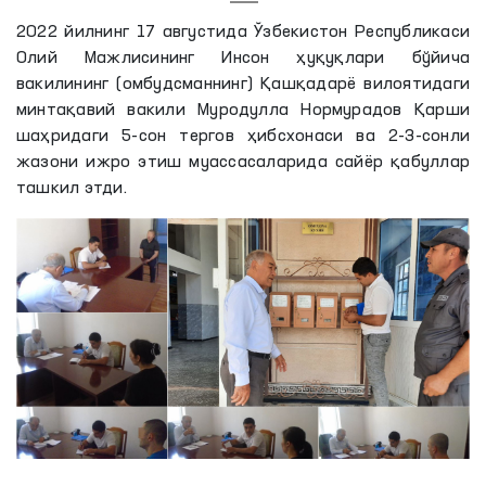
2022 йилнинг 17 августида Ўзбекистон Республикаси
Олий Мажлисининг Инсон ҳуқуқлари бўйича
вакилининг (омбудсманнинг) Қашқадарё вилоятидаги
минтақавий вакили Муродулла Нормурадов Қарши
шаҳридаги 5-сон тергов ҳибсхонаси ва 2-3-сонли
жазони ижро этиш муассасаларида сайёр қабуллар
ташкил этди.