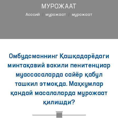
МУРОЖААТ
Aсосий
мурожаат
мурожаат
Омбудсманнинг Қашқадарёдаги
минтақавий вакили пенитенциар
муассасаларда сайёр қабул
ташкил этмоқда. Маҳкумлар
қандай масалаларда мурожаат
қилишди?