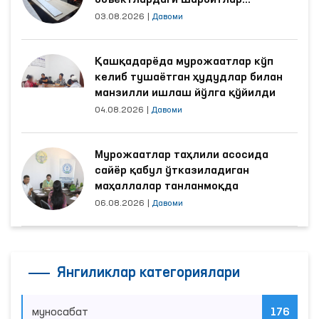
объектлардаги шароитлар
яхшиланди
03.08.2026
|
Давоми
Қашқадарёда мурожаатлар кўп
келиб тушаётган ҳудудлар билан
манзилли ишлаш йўлга қўйилди
04.08.2026
|
Давоми
Мурожаатлар таҳлили асосида
сайёр қабул ўтказиладиган
маҳаллалар танланмоқда
06.08.2026
|
Давоми
Янгиликлар категориялари
муносабат
176