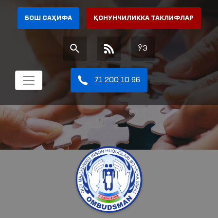
БОШ САҲИФА
ҚОНУНЧИЛИККА ТАКЛИФЛАР
ЎЗ
71 200 10 96