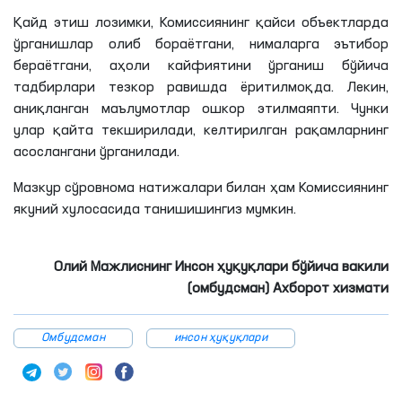
Қайд этиш
лозимки
, Комиссиянинг қайси объектларда
ўрганишлар олиб
бораётгани
, нималарга эътибор
бераётгани
, аҳоли кайфиятини ўрганиш бўйича
тадбирлари тезкор равишда ёритилмоқда. Лекин,
аниқланган маълумотлар ошкор этилмаяпти. Чунки
улар қайта текширилади, келтирилган рақамларнинг
асослангани ўрганилади.
Мазкур сўровнома натижалари билан ҳам Комиссиянинг
якуний хулосасида танишишингиз мумкин.
Олий Мажлиснинг Инсон ҳуқуқлари бўйича вакили
(омбудсман) Ахборот хизмати
Омбудсман
инсон ҳуқуқлари