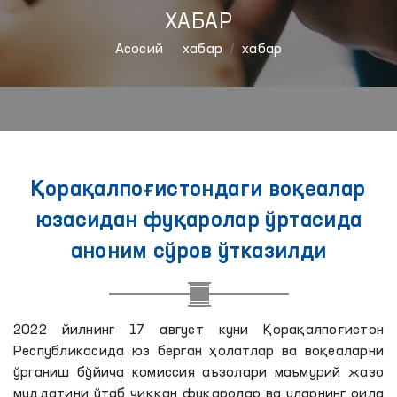
ХАБАР
Aсосий
хабар
хабар
Қорақалпоғистондаги воқеалар
юзасидан фуқаролар ўртасида
аноним сўров ўтказилди
2022 йилнинг 17 август куни Қорақалпоғистон
Республикасида юз берган ҳолатлар ва воқеаларни
ўрганиш бўйича комиссия аъзолари маъмурий жазо
муддатини ўтаб чиққан фуқаролар ва уларнинг оила