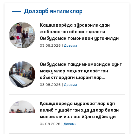
Долзарб янгиликлар
Қашқадарёда зўравонликдан
жабрланган аёлнинг ҳолати
Омбудсман томонидан ўрганилди
03.08.2026
|
Давоми
Омбудсман тақдимномасидан сўнг
маҳкумлар меҳнат қилаётган
объектлардаги шароитлар
яхшиланди
03.08.2026
|
Давоми
Қашқадарёда мурожаатлар кўп
келиб тушаётган ҳудудлар билан
манзилли ишлаш йўлга қўйилди
04.08.2026
|
Давоми