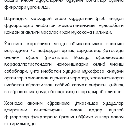
бошқа инсон ҳуқуқларини бузувчи ҳолатлар бўйича
фикрлари ўрганилди.
Шунингдек, маъмурий жазо муддатини ўтиб чиққан
фуқароларга нисбатан жамоатчиликнинг муносабати
қандай
эканлиги
масаласи ҳам муҳокама қилинди.
Ўрганиш жараёнида янада объективликка эришиш
мақсадида 70 нафардан ортиқ фуқаролар ўртасида
аноним сўров ўтказилди. Мазкур сўровномада
Қорақалпоғистондаги намойишларни келиб чиқиш
сабаблари, унга нисбатан ҳуқуқни муҳофаза
қилувчи
органлар томонидан кўрилган чоралар, яраланганларга
нисбатан кўрсатилган тиббий хизмат сифати, қийноқ
ва зўравонлик ҳамда бошқа жиҳатлар қамраб олинган.
Ҳозирда аноним сўровнома ўтказишда ҳудудлар
қамровини кенгайтириш, имкон қадар кўплаб
фуқаролар фикрларини ўрганиш бўйича ишлар давом
эттирилмоқда
.