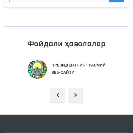
Фойдали ҳаволалар
ИДЕНТНИНГ РАСМИЙ
ОЛИЙ МА
САЙТИ
ПАЛАТАС
‹
›