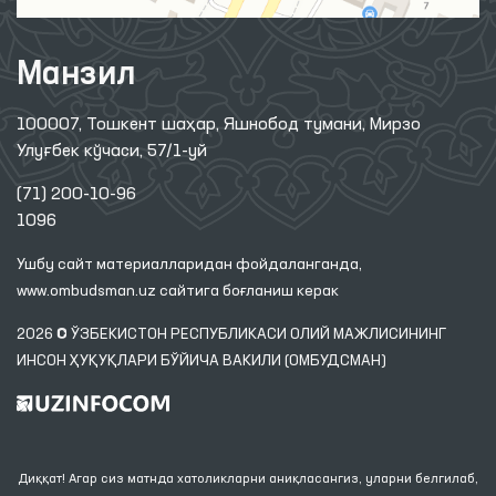
Манзил
100007, Тошкент шаҳар, Яшнобод тумани, Мирзо
Улуғбек кўчаси, 57/1-уй
(71) 200-10-96
1096
Ушбу сайт материалларидан фойдаланганда,
www.ombudsman.uz
сайтига боғланиш керак
2026 © ЎЗБЕКИСТОН РЕСПУБЛИКАСИ ОЛИЙ МАЖЛИСИНИНГ
ИНСОН ҲУҚУҚЛАРИ БЎЙИЧА ВАКИЛИ (ОМБУДСМАН)
Диққат! Агар сиз матнда хатоликларни аниқласангиз, уларни белгилаб,