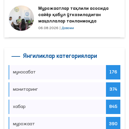
Мурожаатлар таҳлили асосида
сайёр қабул ўтказиладиган
маҳаллалар танланмоқда
06.08.2026
|
Давоми
Янгиликлар категориялари
муносабат
176
мониторинг
374
хабар
845
мурожаат
390