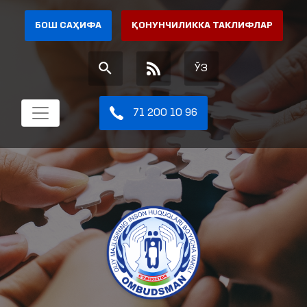
БОШ САҲИФА
ҚОНУНЧИЛИККА ТАКЛИФЛАР
ЎЗ
71 200 10 96