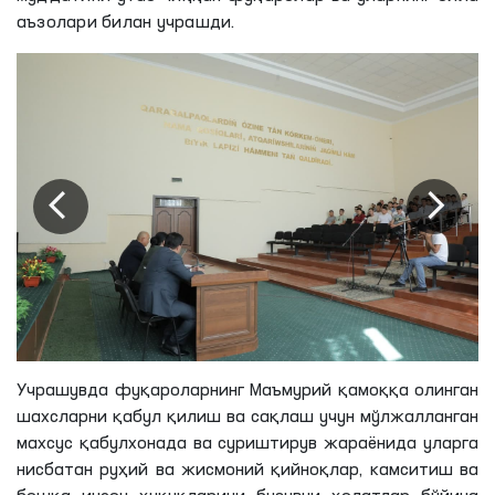
аъзолари билан учрашди.
Учрашувда фуқароларнинг Маъмурий қамоққа олинган
шахсларни қабул қилиш ва сақлаш учун мўлжалланган
махсус қабулхонада ва суриштирув жараёнида уларга
нисбатан руҳий ва жисмоний қийноқлар, камситиш ва