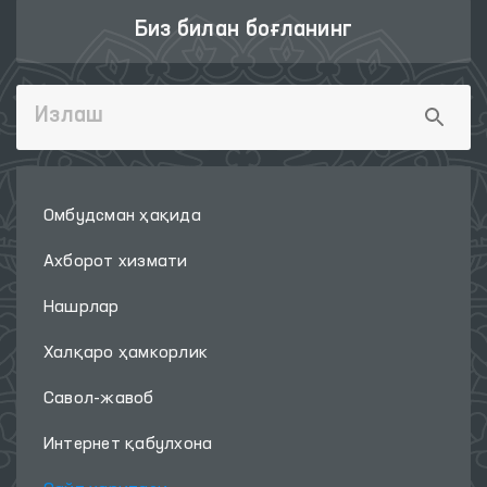
Биз билан боғланинг
Омбудсман ҳақида
Ахборот хизмати
Нашрлар
Халқаро ҳамкорлик
Савол-жавоб
Интернет қабулхона