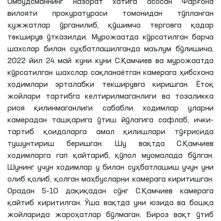
Омбудсманнинг назорат хатига асосан Фарғона
вилояти прокуратураси томонидан тўпланган
ҳужжатлар ўрганилиб, қўшимча терговга қадар
текширув ўтказилди. Мурожаатда кўрсатилган барча
шахслар билан суҳбатлашилганда маълум
бўлишича
,
2022 йил 24 май куни куни
С
.
Қамчиев
ва мурожаатда
кўрсатилган шахслар сақланаётган камерага ҳибсхона
ходимлари эрталабки текширувга киришган. Ётоқ
жойлари тартибга келтирилмаганлиги ва тозаликка
риоя қилинмаганлиги сабабли ходимлар уларни
камерадан ташқарига ўтиш йўлагига сафлаб, ички-
тартиб қоидаларга амал қилишлари тўғрисида
тушунтириш беришган. Шу вақтда
С
.
Қамчиев
ходимларга гап қайтариб, қўпол муомалада бўлган.
Шунинг учун ходимлар у билан суҳбатлашиш учун уни
олиб қолиб, қолган маҳбусларни камерага киритишган.
Орадан 5-10 дақиқадан сўнг
С
.
Қамчиев
камерага
қайтиб киритилган. Ўша вақтда уни юзида ва бошқа
жойларида жароҳатлар бўлмаган. Бироз вақт ўтиб