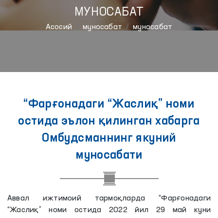
МУНОСАБАТ
Aсосий
муносабат
муносабат
“Фарғонадаги “Жаслиқ” номи
остида эълон қилинган хабарга
Омбудсманнинг якуний
муносабати
Аввал ижтимоий тармоқларда “Фарғонадаги
“Жаслиқ” номи остида 2022 йил 29 май куни