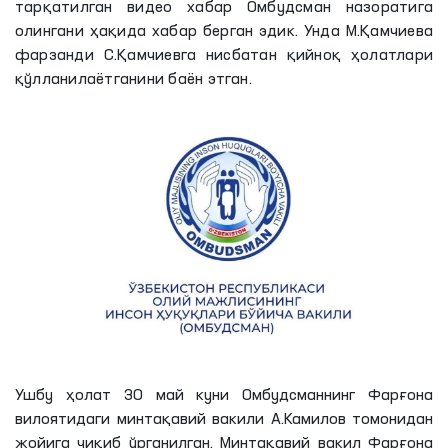
тарқатилган видео хабар Омбудсман назоратига
олингани ҳақида хабар берган эдик. Унда М.Қамчиева
фарзанди С.Қамчиевга нисбатан қийноқ ҳолатлари
қўлланилаётганини баён этган.
Ушбу ҳолат 30 май куни Омбудсманнинг Фарғона
вилоятидаги минтақавий вакили А.
Камилов
томонидан
жойига чиқиб ўрганилган. Минтақавий вакил Фарғона