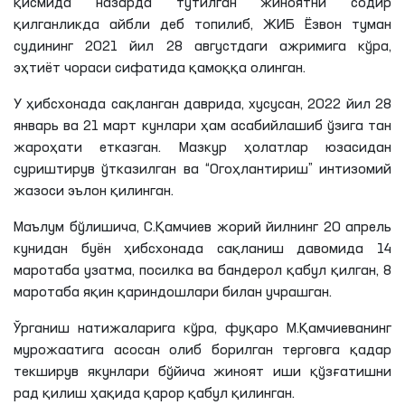
қисмида назарда тутилган жиноятни содир
қилганликда
айбли деб топилиб,
ЖИБ
Ёзвон
туман
судининг 2021 йил 28 августдаги ажримига кўра,
эҳтиёт чораси сифатида қамоққа олинган.
У ҳибсхонада сақланган даврида, хусусан, 2022 йил 28
январь ва 21 март кунлари ҳам асабийлашиб ўзига тан
жароҳати етказган. Мазкур ҳолатлар юзасидан
суриштирув ўтказилган ва “Огоҳлантириш” интизомий
жазоси эълон қилинган.
Маълум
бўлишича
,
С
.
Қамчиев
жорий йилнинг 20 апрель
кунидан буён ҳибсхонада сақланиш давомида 14
маротаба узатма, посилка ва бандерол қабул қилган, 8
маротаба яқин қариндошлари билан учрашган.
Ўрганиш натижаларига кўра, фуқаро М.Қамчиеванинг
мурожаатига асосан олиб борилган терговга қадар
текширув якунлари бўйича жиноят иши қўзғатишни
рад қилиш ҳақида қарор қабул қилинган.