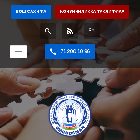
БОШ САҲИФА
ҚОНУНЧИЛИККА ТАКЛИФЛАР
ЎЗ
71 200 10 96