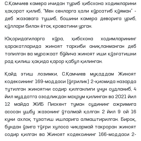
С
.
Қамчиев
камера ичидан туриб ҳибсхона ходимларини
ҳақорат қилиб, “Мен сенларга ҳали кўрсатиб
қўяман
” -
деб жазавага тушиб, бошини камера деворига уриб,
қўллари билан ётоқ
кроватини
урган.
Юқоридагиларга кўра, ҳибсхона ходимларининг
ҳаракатларида жиноят таркиби
аниқланманган
деб
топилган ва мурожаат бўйича жиноят иши қўзғатишни
рад қилиш ҳақида қарор қабул қилинган.
Қайд этиш лозимки,
С
.
Қамчиев
муқаддам Жиноят
кодексининг 169-моддаси (ўғрилик) 2-қисмида назарда
тутилган жиноятни содир қилганлиги учун судланиб, 4
йил муддатга озодликдан маҳрум қилинган ва 2021 йил
12 майда
ЖИБ
Пискент
туман судининг ажримига
асосан ушбу жазонинг ўталмай қолган 2 йил 9 ой 16
куни ахлоқ тузатиш ишларига алмаштирилган. Бироқ,
бундан ўзига тўғри хулоса чиқармай такроран жиноят
содир қилган ва Жиноят кодексининг 166-моддаси 2-