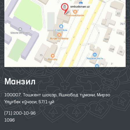
Манзил
100007, Тошкент шаҳар, Яшнобод тумани, Мирзо
Улуғбек кўчаси, 57/1-уй
(71) 200-10-96
1096