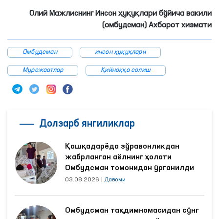
Олий Мажлиснинг Инсон ҳуқуқлари бўйича вакили
(омбудсман) Ахборот хизмати
Омбудсман
инсон ҳуқуқлари
Мурожаатлар
Қийноққа солиш
Долзарб янгиликлар
Қашқадарёда зўравонликдан
жабрланган аёлнинг ҳолати
Омбудсман томонидан ўрганилди
03.08.2026
|
Давоми
Омбудсман тақдимномасидан сўнг