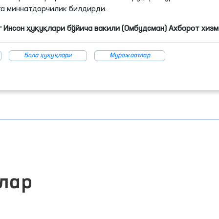
га миннатдорчилик билдирди.
 Инсон ҳуқуқлари бўйича вакили (Омбудсман) Ахборот хиз
Бола ҳуқуқлари
Мурожаатлар
лар