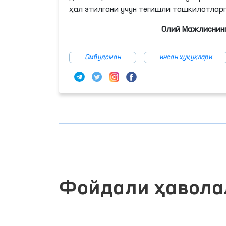
ҳал этилгани учун тегишли ташкилотлар
Олий Мажлиснинг
Омбудсман
инсон ҳуқуқлари
Фойдали ҳавола