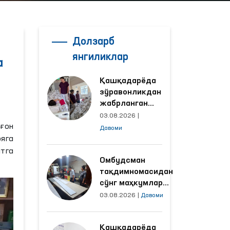
Долзарб
янгиликлар
а
Қашқадарёда
зўравонликдан
жабрланган
аёлнинг ҳолати
03.08.2026
|
Омбудсман
рғон
Давоми
томонидан
ояга
ўрганилди
атга
Омбудсман
тақдимномасидан
сўнг маҳкумлар
меҳнат қилаётган
03.08.2026
|
Давоми
объектлардаги
шароитлар
Қашқадарёда
яхшиланди