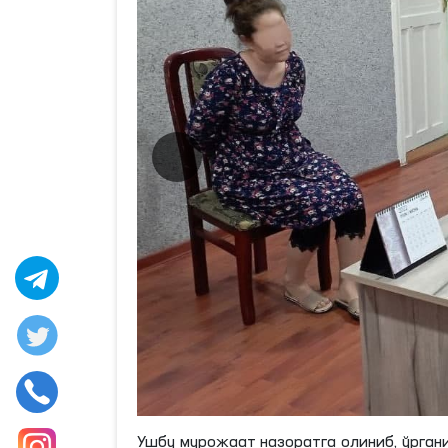
Ушбу мурожаат назоратга олиниб, ўрган