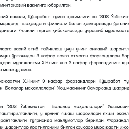
 минтақавий вакилига юборилган.
авий вакили,
Қўшработ
туман ҳокимлиги ва “SOS Ўзбекис
марқанд шаҳридаги филиали билан ҳамкорликда ўрганил
ҳридаги
7-сонли тергов ҳибсхонасида учрашиб мурожаатд
арга васий этиб тайинлаш учун унинг оилавий шароитл
рмуш ўртоғидан 3 нафар
вояга
етмаган фарзандлари бор
шқари, мурожаатчи
Х
.
Н
.
нинг
яна 3 нафар фарзандининг кун
р мавжуд эмас.
урожаатчи
Х
.
Н
.
нинг
3 нафар фарзандлари
Қўшработ
ту
он Болалар маҳаллалари” Уюшмасининг Самарқанд шаҳри
 “SOS Ўзбекистон Болалар маҳаллалари” Уюшмасин
аштирилганлиги, у ернинг яшаш
шароилари
яхши
эканл
ораётганлиги
тўғрисида маълумотлар берилди. Фарзандл
хши шароитлар яратилганини билган фуқаро мурожаати иж