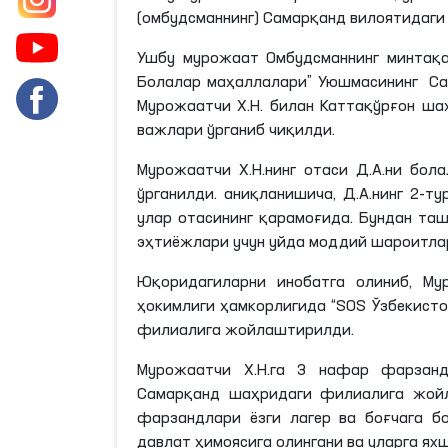
(омбудсманнинг) Самарқанд вилоятидаги
Ушбу мурожаат Омбудсманнинг минтақ
Болалар маҳаллалари” Уюшмасининг Са
Мурожаатчи
Х
.
Н
. билан Каттақўрғон
ша
важлари ўрганиб чиқилди.
Мурожаатчи
Х
.
Н
.
нинг
отаси
Д
.А.
ни
болал
ўрганилди.
аниқланишича
,
Д
.А.
нинг
2-ту
улар отасининг
қарамоғида
. Бундан та
эҳтиёжлари учун уйда моддий шароитла
Юқоридагиларни инобатга олиниб, М
ҳокимлиги ҳамкорлигида “SOS Ўзбекист
филиалига жойлаштирилди.
Мурожаатчи
Х
.
Н
.
га
3 нафар фарзанди
Самарқанд
шаҳридаги
филиалига жойл
фарзандлари ёзги
лагер
ва боғчага
б
давлат ҳимоясига олингани ва уларга я