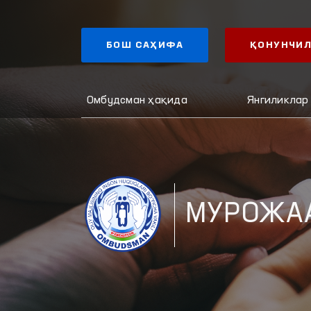
БОШ САҲИФА
ҚОНУНЧИЛ
Омбудсман ҳақида
Янгиликлар
МУРОЖА