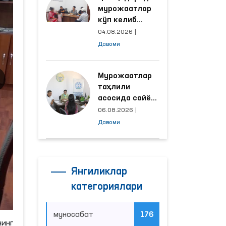
мурожаатлар
кўп келиб
тушаётган
04.08.2026
|
ҳудудлар
Давоми
билан
манзилли
ишлаш йўлга
Мурожаатлар
қўйилди
таҳлили
асосида сайёр
қабул
06.08.2026
|
ўтказиладиган
Давоми
маҳаллалар
танланмоқда
Янгиликлар
категориялари
муносабат
176
нинг