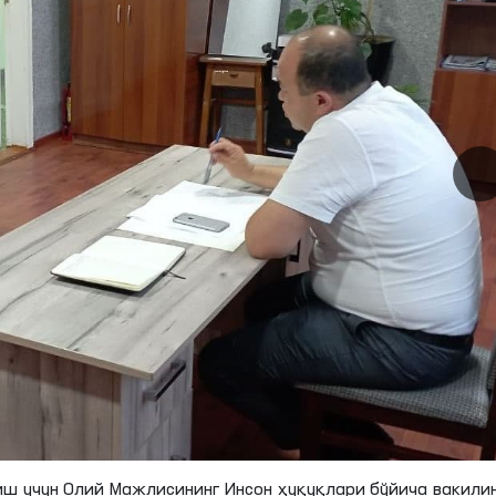
иш учун Олий Мажлисининг Инсон ҳуқуқлари бўйича вакили