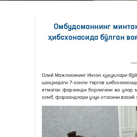
Омбудсманнинг минтақ
ҳибсхонасида бўлган во
Олий Мажлисининг Инсон ҳуқуқлари бўй
шаҳридаги 7-сонли тергов ҳибсхонасид
етмаган фарзанди борлигини ва улар м
олиб, фарзандлари учун отасини васий