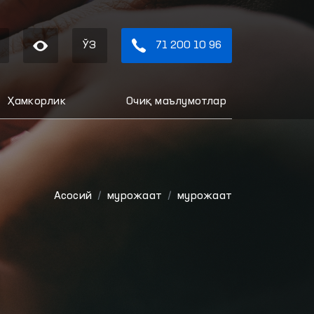
ЎЗ
71 200 10 96
Ҳамкорлик
Очиқ маълумотлар
Aсосий
мурожаат
мурожаат