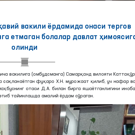
авий вакили ёрдамида онаси тергов
яга етмаган болалар давлат ҳимоясиг
олинди
ича вакилига (омбудсманга) Самарқанд вилояти Каттақў
а сақланаётган фуқаро Х.Н. мурожаат қилиб, уч нафар в
аҳбуснинг отаси Д.А. билан бирга яшаётганлигини иноб
 этиб тайинлашда амалий ёрдам сўраган.