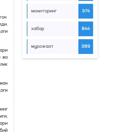
мониторинг
374
тон
ди.
хабар
844
аги
мурожаат
389
ари
 ва
лик
ман
даги
инг
иги
,
ари
обий