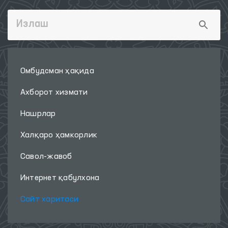
Омбудсман ҳақида
Ахборот хизмати
Нашрлар
Халқаро ҳамкорлик
Савол-жавоб
Интернет қабулхона
Сайт харитаси