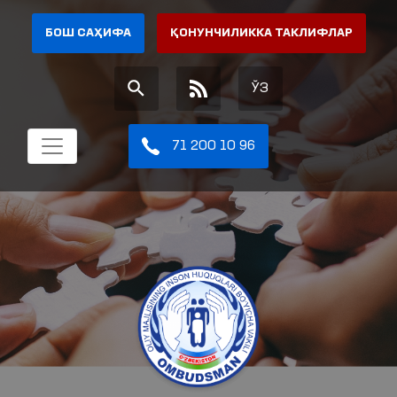
БОШ САҲИФА
ҚОНУНЧИЛИККА ТАКЛИФЛАР
ЎЗ
71 200 10 96