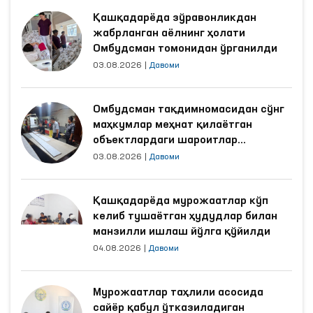
Қашқадарёда зўравонликдан
жабрланган аёлнинг ҳолати
Омбудсман томонидан ўрганилди
03.08.2026
|
Давоми
Омбудсман тақдимномасидан сўнг
маҳкумлар меҳнат қилаётган
объектлардаги шароитлар
яхшиланди
03.08.2026
|
Давоми
Қашқадарёда мурожаатлар кўп
келиб тушаётган ҳудудлар билан
манзилли ишлаш йўлга қўйилди
04.08.2026
|
Давоми
Мурожаатлар таҳлили асосида
сайёр қабул ўтказиладиган