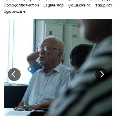
Қорақалпоғистон Ёзувчилар уюшмасига ташриф
буюришди.