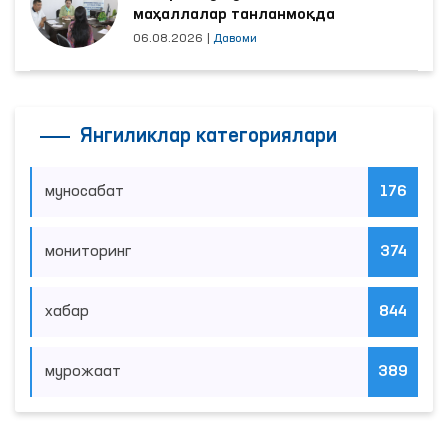
маҳаллалар танланмоқда
06.08.2026
|
Давоми
Янгиликлар категориялари
муносабат
176
мониторинг
374
хабар
844
мурожаат
389