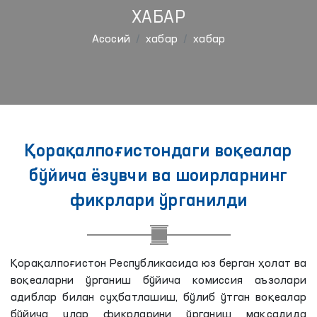
ХАБАР
Aсосий
хабар
хабар
Қорақалпоғистондаги воқеалар
бўйича ёзувчи ва шоирларнинг
фикрлари ўрганилди
Қорақалпоғистон Республикасида юз берган ҳолат ва
воқеаларни ўрганиш бўйича комиссия аъзолари
адиблар билан суҳбатлашиш, бўлиб ўтган воқеалар
бўйича улар фикрларини ўрганиш мақсадида