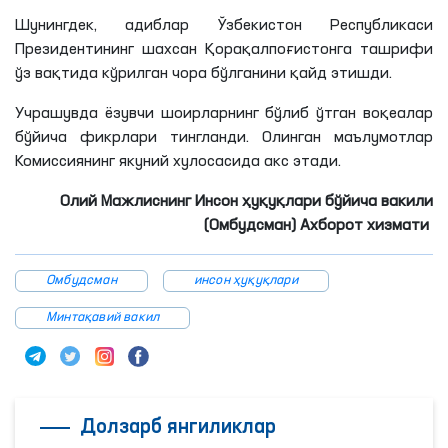
Шунингдек, адиблар Ўзбекистон Республикаси
Президентининг шахсан Қорақалпоғистонга ташрифи
ўз вақтида кўрилган чора бўлганини қайд
этишди
.
Учрашувда ёзувчи шоирларнинг бўлиб ўтган воқеалар
бўйича фикрлари тингланди. Олинган маълумотлар
Комиссиянинг якуний хулосасида акс этади.
Олий Мажлиснинг Инсон ҳуқуқлари бўйича вакили
(Омбудсман) Ахборот хизмати
Омбудсман
инсон ҳуқуқлари
Минтақавий вакил
Долзарб янгиликлар