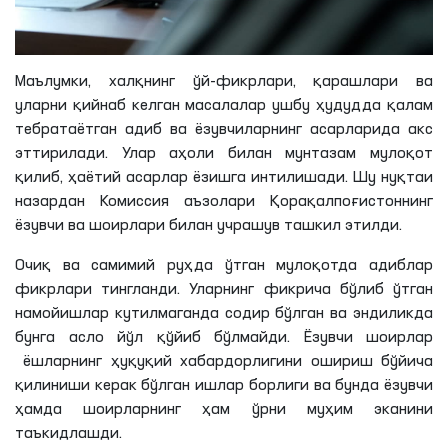
Маълумки, халқнинг ўй-фикрлари, қарашлари ва
уларни қийнаб келган масалалар ушбу ҳудудда қалам
тебратаётган адиб ва ёзувчиларнинг асарларида акс
эттирилади
. Улар аҳоли билан мунтазам мулоқот
қилиб, ҳаётий асарлар ёзишга интилишади. Шу
нуқтаи
назардан Комиссия аъзолари Қорақалпоғистоннинг
ёзувчи ва шоирлари билан учрашув ташкил этилди.
Очиқ ва самимий руҳда ўтган мулоқотда адиблар
фикрлари тингланди. Уларнинг фикрича бўлиб ўтган
намойишлар кутилмаганда содир бўлган ва эндиликда
бунга асло йўл қўйиб бўлмайди. Ёзувчи шоирлар
ёшларнинг ҳуқуқий хабардорлигини ошириш бўйича
қилиниши керак бўлган ишлар борлиги ва бунда ёзувчи
ҳамда шоирларнинг ҳам
ўрни
муҳим эканини
таъкидлашди.