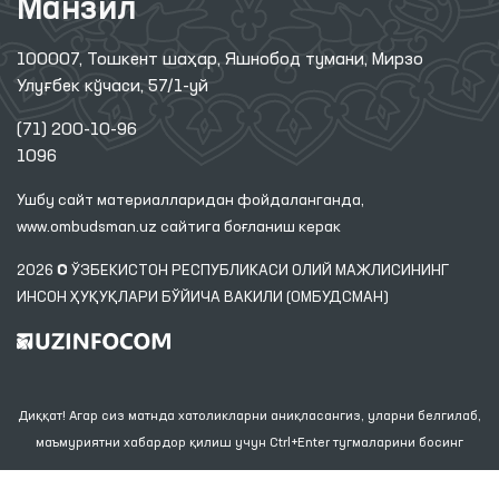
Манзил
100007, Тошкент шаҳар, Яшнобод тумани, Мирзо
Улуғбек кўчаси, 57/1-уй
(71) 200-10-96
1096
Ушбу сайт материалларидан фойдаланганда,
www.ombudsman.uz
сайтига боғланиш керак
2026 © ЎЗБЕКИСТОН РЕСПУБЛИКАСИ ОЛИЙ МАЖЛИСИНИНГ
ИНСОН ҲУҚУҚЛАРИ БЎЙИЧА ВАКИЛИ (ОМБУДСМАН)
Диққат! Агар сиз матнда хатоликларни аниқласангиз, уларни белгилаб,
маъмуриятни хабардор қилиш учун Ctrl+Enter тугмаларини босинг