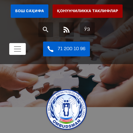
БОШ САҲИФА
ҚОНУНЧИЛИККА ТАКЛИФЛАР
ЎЗ
71 200 10 96