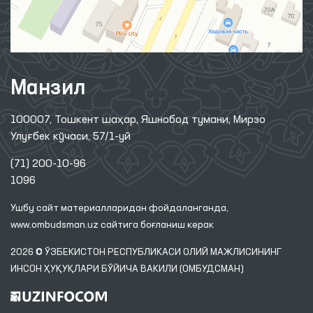
Манзил
100007, Тошкент шаҳар, Яшнобод тумани, Мирзо
Улуғбек кўчаси, 57/1-уй
(71) 200-10-96
1096
Ушбу сайт материалларидан фойдаланганда,
www.ombudsman.uz
сайтига боғланиш керак
2026 © ЎЗБЕКИСТОН РЕСПУБЛИКАСИ ОЛИЙ МАЖЛИСИНИНГ
ИНСОН ҲУҚУҚЛАРИ БЎЙИЧА ВАКИЛИ (ОМБУДСМАН)