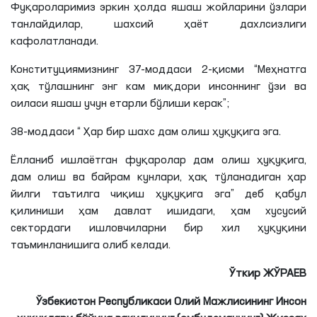
Фуқароларимиз эркин ҳолда яшаш жойларини ўзлари
танлайдилар, шахсий ҳаёт дахлсизлиги
кафолатланади.
Конституциямизнинг 37-моддаси 2-қисми “Меҳнатга
ҳақ тўлашнинг энг кам миқдори инсоннинг ўзи ва
оиласи яшаш учун етарли бўлиши керак”;
38-моддаси “ Ҳар бир шахс дам олиш ҳуқуқига эга.
Ёлланиб ишлаётган фуқаролар дам олиш ҳуқуқига,
дам олиш ва байрам кунлари, ҳақ тўланадиган ҳар
йилги таътилга чиқиш ҳуқуқига эга” деб қабул
қилиниши ҳам давлат ишидаги, ҳам хусусий
сектордаги ишловчиларни бир хил ҳуқуқини
таъминланишига олиб келади.
Ўткир
ЖЎРАЕВ
Ўзбекистон Республикаси Олий Мажлисининг Инсон