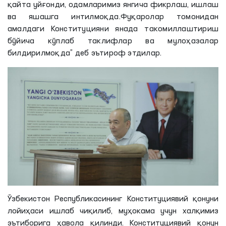
қайта уйғонди, одамларимиз янгича фикрлаш, ишлаш
ва яшашга интилмоқда.Фуқаролар томонидан
амалдаги Конституцияни янада такомиллаштириш
бўйича кўплаб таклифлар ва мулоҳазалар
билдирилмоқда” деб эътироф этдилар.
Ўзбекистон Республикасининг Конституциявий қонуни
лойиҳаси ишлаб чиқилиб, муҳокама учун
халқимиз
эътиборига ҳавола қилинди. Конституциявий қонун