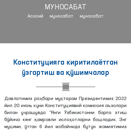
МУНОСАБАТ
Aсосий
муносабат
муносабат
Конституцияга киритилаётган
ўзгартиш ва қўшимчалар
Давлатимиз раҳбари муҳтарам Президентимиз 2022
йил 20 июнь куни Конституциявий комиссия аъзолари
билан учрашувда “Янги Ўзбекистонни барпо этиш
бўйича кенг қамровли ислоҳотларни бошладик. Энг
муҳими, ўтган 6 йил мобайнида бутун жамиятимиз