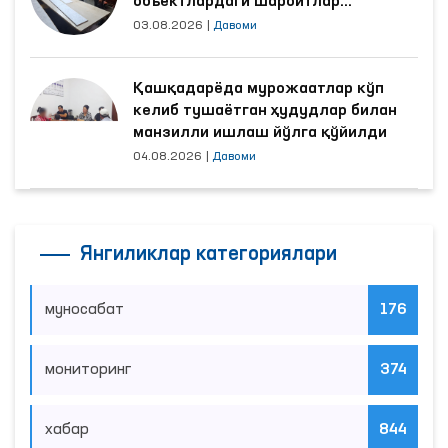
объектлардаги шароитлар
яхшиланди
03.08.2026
|
Давоми
Қашқадарёда мурожаатлар кўп
келиб тушаётган ҳудудлар билан
манзилли ишлаш йўлга қўйилди
04.08.2026
|
Давоми
Янгиликлар категориялари
муносабат
176
мониторинг
374
хабар
844