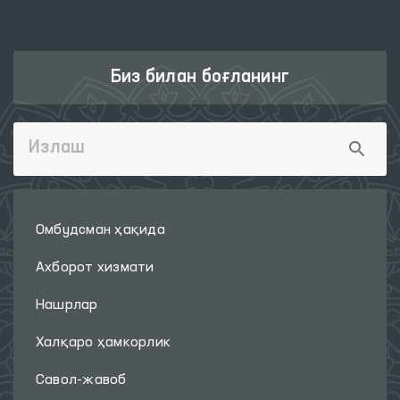
Биз билан боғланинг
Омбудсман ҳақида
Ахборот хизмати
Нашрлар
Халқаро ҳамкорлик
Савол-жавоб