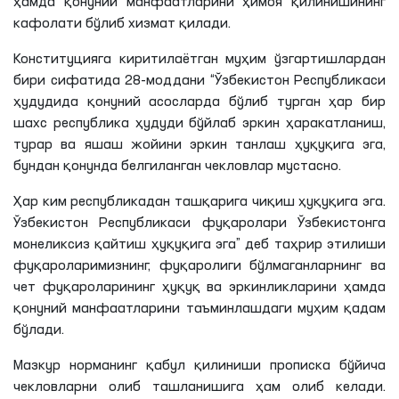
ҳамда қонуний манфаатларини ҳимоя қилинишининг
кафолати бўлиб хизмат қилади.
Конституцияга киритилаётган муҳим ўзгартишлардан
бири сифатида 28-моддани “Ўзбекистон Республикаси
ҳудудида қонуний асосларда бўлиб турган ҳар бир
шахс республика ҳудуди бўйлаб эркин ҳаракатланиш,
турар ва яшаш жойини эркин танлаш ҳуқуқига эга,
бундан қонунда белгиланган чекловлар мустасно.
Ҳар ким республикадан ташқарига чиқиш ҳуқуқига эга.
Ўзбекистон Республикаси фуқаролари Ўзбекистонга
монеликсиз қайтиш ҳуқуқига эга” деб таҳрир этилиши
фуқароларимизнинг, фуқаролиги бўлмаганларнинг ва
чет фуқароларининг ҳуқуқ ва эркинликларини ҳамда
қонуний манфаатларини таъминлашдаги муҳим қадам
бўлади.
Мазкур норманинг қабул қилиниши прописка бўйича
чекловларни олиб ташланишига ҳам олиб келади.