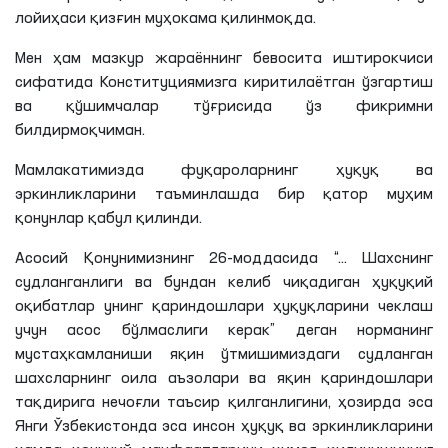
лойиҳаси қизғин муҳокама қилинмоқда.
Мен ҳам мазкур жараённинг бевосита иштирокчиси
сифатида Конституциямизга киритилаётган ўзгартиш
ва қўшимчалар тўғрисида ўз фикримни
билдирмоқчиман.
Мамлакатимизда фуқароларнинг ҳуқуқ ва
эркинликларини таъминлашда бир қатор муҳим
қонунлар қабул қилинди.
Асосий Қонунимизнинг 26-моддасида “... Шахснинг
судланганлиги ва бундан келиб чиқадиган ҳуқуқий
оқибатлар унинг қариндошлари ҳуқуқларини чеклаш
учун асос бўлмаслиги керак” деган норманинг
мустаҳкамланиши яқин ўтмишимиздаги судланган
шахсларнинг оила аъзолари ва яқин қариндошлари
тақдирига нечоғли таъсир қилганлигини, ҳозирда эса
Янги Ўзбекистонда эса инсон ҳуқуқ ва эркинликларини