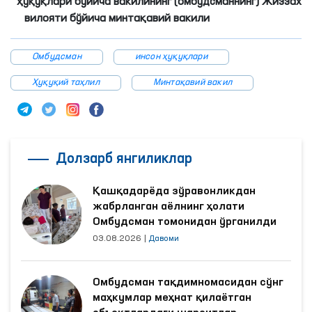
ҳуқуқлари бўйича вакилининг (омбудсманнинг) Жиззах
вилояти бўйича минтақавий вакили
Омбудсман
инсон ҳуқуқлари
Ҳуқуқий таҳлил
Минтақавий вакил
Долзарб янгиликлар
Қашқадарёда зўравонликдан
жабрланган аёлнинг ҳолати
Омбудсман томонидан ўрганилди
03.08.2026
|
Давоми
Омбудсман тақдимномасидан сўнг
маҳкумлар меҳнат қилаётган