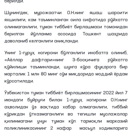
берилди.
Шунингдек, мурожаатчи
О
.
Н
.
нинг
яшаш шароити
яхшилиги, кам таъминланган оила сифатида рўйхатга
олинмаганлиги, туман тиббиёт бирлашмаси томонидан
берилган йўлланма асосида Тошкент шаҳрида
даволаниб келганлиги аниқланди.
Унинг 1-гуруҳ ногирони бўлганлиги инобатга олиниб,
«Аёллар дафтари»
нинг
3-босқичига рўйхатга
қўйилиши таъминланди, шунга кўра фуқарога бир
марталик
1
млн
80 минг сўм миқдорида моддий ёрдам
кўрсатилади.
Ўзбекистон туман тиббиёт бирлашмасининг 2022 йил 7
июндаги
буйруғи билан 1-гуруҳ ногирони
О
.
Н
.
нинг
аҳволидан ўз вақтида хабар олмаганлиги, тиббий
кўрикдан ўтказмаганлиги ва тегишли муолажалар
қилинмагани учун туман кўп тармоқли марказий
поликлиникасининг 2 нафар масъул ходимларига