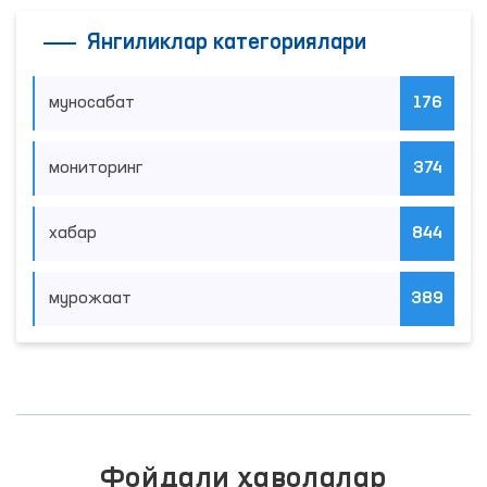
Янгиликлар категориялари
муносабат
176
мониторинг
374
хабар
844
мурожаат
389
Фойдали ҳаволалар