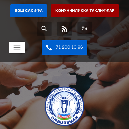
БОШ САҲИФА
ҚОНУНЧИЛИККА ТАКЛИФЛАР
ЎЗ
71 200 10 96