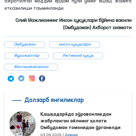
ажратилган моддий ёрдам пули унинг яшаш жойига
етказилиши таъминланди.
Олий Мажлисининг Инсон ҳуқуқлари бўйича вакили
(Омбудсман) Ахборот хизмати
Омбудсман
инсон ҳуқуқлари
Мурожаатлар
Ижтимоий ҳуқуқ
Минтақавий вакил
Долзарб янгиликлар
Қашқадарёда зўравонликдан
жабрланган аёлнинг ҳолати
Омбудсман томонидан ўрганилди
03.08.2026
|
Давоми