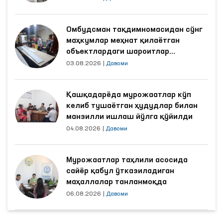
Омбудсман тақдимномасидан сўнг
маҳкумлар меҳнат қилаётган
объектлардаги шароитлар
яхшиланди
03.08.2026
|
Давоми
Қашқадарёда мурожаатлар кўп
келиб тушаётган ҳудудлар билан
манзилли ишлаш йўлга қўйилди
04.08.2026
|
Давоми
Мурожаатлар таҳлили асосида
сайёр қабул ўтказиладиган
маҳаллалар танланмоқда
06.08.2026
|
Давоми