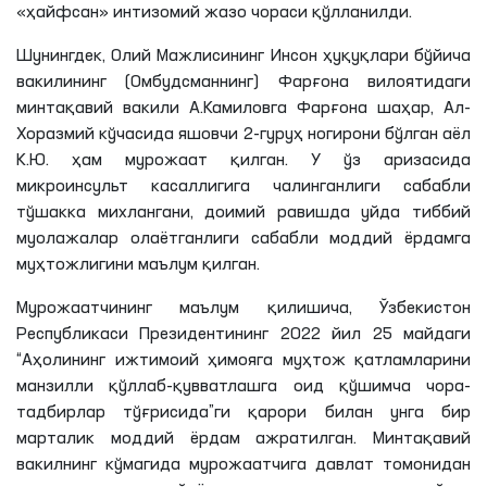
«ҳайфсан» интизомий жазо чораси қўлланилди.
Шунингдек, Олий Мажлисининг Инсон ҳуқуқлари бўйича
вакилининг (Омбудсманнинг) Фарғона вилоятидаги
минтақавий вакили А.
Камиловга
Фарғона шаҳар, Ал-
Хоразмий кўчасида яшовчи 2-гуруҳ ногирони бўлган аёл
К
.
Ю
. ҳам мурожаат қилган. У ўз аризасида
микроинсульт касаллигига чалинганлиги сабабли
тўшакка михлангани, доимий равишда уйда тиббий
муолажалар
олаётганлиги
сабабли моддий ёрдамга
муҳтожлигини маълум қилган.
Мурожаатчининг маълум
қилишича
, Ўзбекистон
Республикаси Президентининг 2022 йил 25 майдаги
“Аҳолининг ижтимоий ҳимояга муҳтож қатламларини
манзилли қўллаб-қувватлашга оид қўшимча чора-
тадбирлар тўғрисида”
ги
қарори билан унга бир
марталик
моддий ёрдам ажратилган. Минтақавий
вакилнинг кўмагида мурожаатчига давлат томонидан