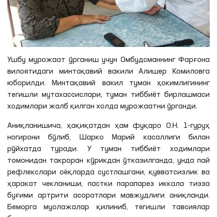
Ушбу мурожаат ўрганиш учун Омбудсманнинг Фарғона
вилоятидаги минтақавий вакили Алишер Комиловга
юборилди. Минтақавий вакил туман ҳокимлигининг
тегишли мутахассислари, туман тиббиёт бирлашмаси
ходимлари жалб қилган холда мурожаатни ўрганди.
Аниқланишича
, ҳақиқатдан ҳам фуқаро
О
.
Н
. 1-гуруҳ
ногирони бўлиб,
Шарко
Марий касаллиги билан
рўйхатда туради. У туман тиббиёт ходимлари
томонидан такроран кўрикдан ўтказилганда, унда пай
рефлекслари оёқларда сустлашгани, қувватсизлик ва
ҳаракат чекланиши, пастки
парапарез
иккала тизза
буғими артрити асоратлари мавжудлиги аниқланди.
Беморга муолажалар қилиниб, тегишли тавсиялар