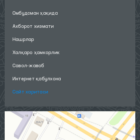
Омбудсман ҳақида
Ахборот хизмати
Нашрлар
Халқаро ҳамкорлик
Савол-жавоб
Интернет қабулхона
Сайт харитаси