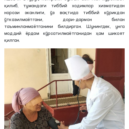
қилиб, тумандаги тиббий ходимлар хизматидан
норози эканлиги, ўз вақтида тиббий кўрикдан
ўтказилмаётгани, дори-дармон билан
таъминланмаётганини билдирган. Шунингдек, унга
моддий ёрдам кўрсатилмаётганидан ҳам шикоят
қилган.