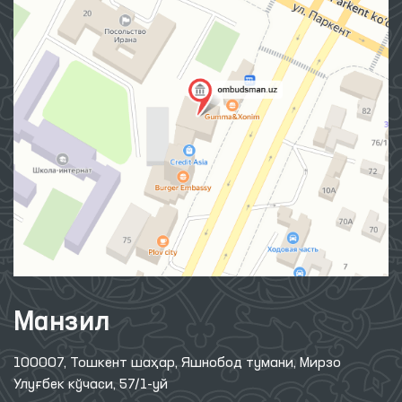
Манзил
100007, Тошкент шаҳар, Яшнобод тумани, Мирзо
Улуғбек кўчаси, 57/1-уй