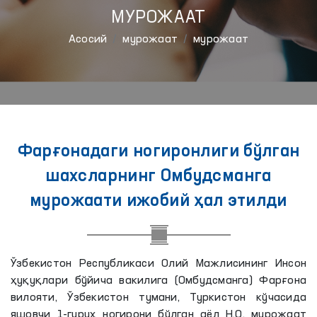
МУРОЖААТ
Aсосий
мурожаат
мурожаат
Фарғонадаги ногиронлиги бўлган
шахсларнинг Омбудсманга
мурожаати ижобий ҳал этилди
Ўзбекистон Республикаси Олий Мажлисининг Инсон
ҳуқуқлари бўйича вакилига (Омбудсманга) Фарғона
вилояти, Ўзбекистон тумани, Туркистон кўчасида
яшовчи 1-гуруҳ ногирони бўлган аёл Н.О. мурожаат