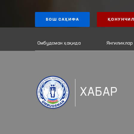
БОШ САҲИФА
ҚОНУНЧИЛ
Омбудсман ҳақида
Янгиликлар
ХАБАР