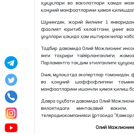
ҳуқуқлари ва ваколатлари ҳамда маз
қонуний манфаатларини ҳимоя
қилишда
Шунингдек, жорий йилнинг 1 январида
фаолият юритиб
келаётгани
, унинг в
усуллари ҳақида ҳам иштирокчилар хаба
Тадбир давомида Олий Мажлиснинг инсон
янги таҳрири тайёрланганлиги, жамо
Парламентга тақдим этилганлиги
ҳусуси
Очиқ мулоқотда экспертлар томонидан,
ва қонуний шаффофлигини таъминл
манфаатларини ишончли ҳимоя қилиш бо
Давра суҳбати давомида Олий Мажлиснин
вилоятидаги минтақавий вакили
телерадиокомпанияси ўртасида “Ҳамкор
Олий Мажлиснинг