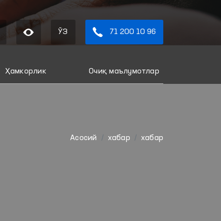
ЎЗ
71 200 10 96
Ҳамкорлик
Очиқ маълумотлар
Aсосий
хабар
хабар