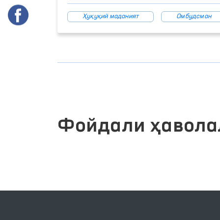
Ҳуқуқий маданият
Омбудсман
Фойдали ҳавола