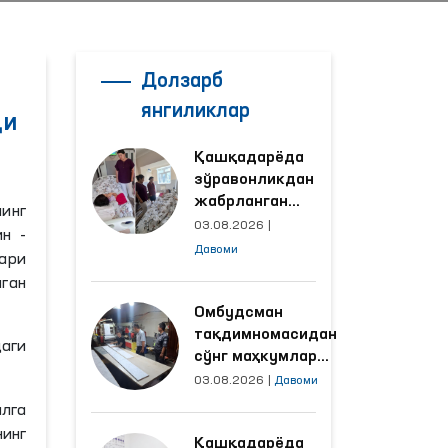
Долзарб
янгиликлар
ди
Қашқадарёда
зўравонликдан
жабрланган
инг
аёлнинг ҳолати
03.08.2026
|
н -
Омбудсман
Давоми
ари
томонидан
нган
ўрганилди
Омбудсман
тақдимномасидан
аги
сўнг маҳкумлар
меҳнат қилаётган
03.08.2026
|
Давоми
объектлардаги
лга
шароитлар
нинг
Қашқадарёда
яхшиланди