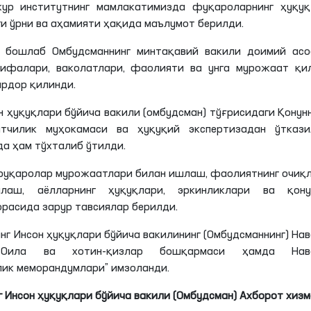
кур институтнинг мамлакатимизда фуқароларнинг ҳуқуқ
ги
ўрни
ва аҳамияти ҳақида маълумот берилди.
н бошлаб Омбудсманнинг минтақавий вакили доимий асо
азифалари, ваколатлари, фаолияти ва унга мурожаат қи
рдор қилинди.
 ҳуқуқлари бўйича вакили (омбудсман) тўғрисидаги Қонун
атчилик муҳокамаси ва ҳуқуқий экспертизадан ўткази
да
ҳам тўхталиб ўтилди.
 фуқаролар мурожаатлари билан ишлаш, фаолиятнинг очиқ
аш, аёлларнинг ҳуқуқлари, эркинликлари ва қону
расида зарур тавсиялар берилди.
г Инсон ҳуқуқлари бўйича вакилининг (Омбудсманнинг) На
, Оила ва хотин-қизлар бошқармаси ҳамда Нав
лик меморандумлари” имзоланди.
 Инсон ҳуқуқлари бўйича вакили (Омбудсман) Ахборот хиз