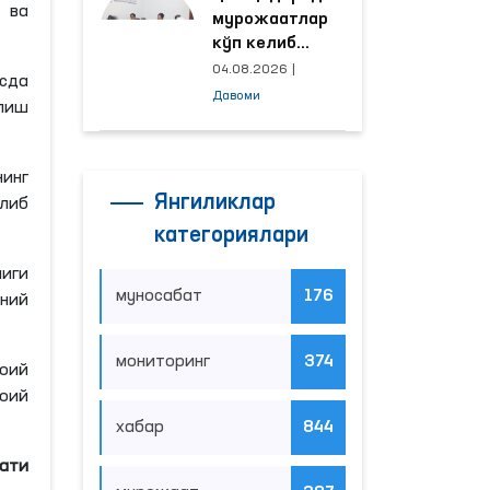
 ва
мурожаатлар
кўп келиб
тушаётган
04.08.2026
|
сда
ҳудудлар
Давоми
лиш
билан
манзилли
ишлаш йўлга
нинг
қўйилди
Янгиликлар
либ
категориялари
лиги
муносабат
176
ний
мониторинг
374
воий
оий
хабар
844
мати