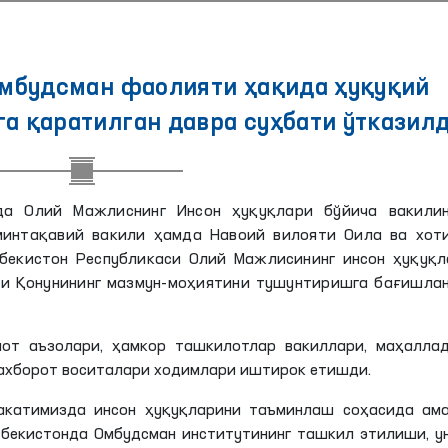
Омбудсман фаолияти ҳақида ҳуқуқий
а қаратилган давра суҳбати ўтказил
а Олий Мажлиснинг Инсон ҳуқуқлари бўйича вакилин
минтақавий вакили ҳамда Навоий вилояти Оила ва хоти
бекистон Республикаси Олий Мажлисининг инсон ҳуқуқл
ги Қонунининг мазмун-моҳиятини тушунтиришга бағишла
от аъзолари, ҳамкор ташкилотлар вакиллари, маҳаллад
ахборот воситалари ходимлари иштирок етишди.
акатимизда инсон ҳуқуқларини таъминлаш соҳасида ама
збекистонда Омбудсман институтининг ташкил этилиши, у