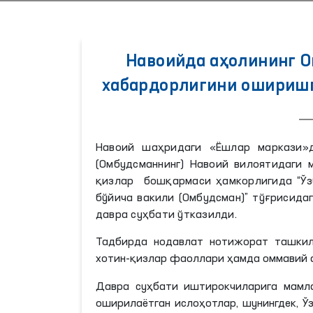
Навоийда аҳолининг 
хабардорлигини оширишг
Навоий шаҳридаги «Ёшлар маркази»д
(Омбудсманнинг) Навоий вилоятидаги 
қизлар бошқармаси ҳамкорлигида “Ўз
бўйича вакили (Омбудсман)” тўғрисида
давра суҳбати ўтказилди.
Тадбирда нодавлат нотижорат ташкил
хотин-қизлар фаоллари ҳамда оммавий 
Давра суҳбати иштирокчиларига мамл
оширилаётган ислоҳотлар, шунингдек, Ў