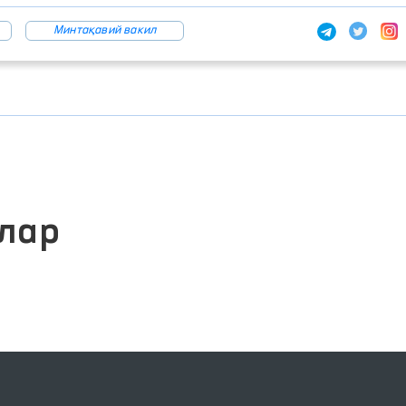
Минтақавий вакил
лар