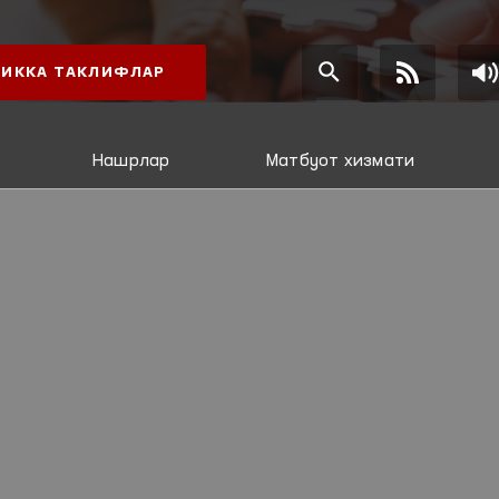
ИККА ТАКЛИФЛАР
Нашрлар
Матбуот хизмати