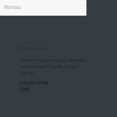
Манзил
100007, Тошкент шаҳар, Яшнобод
тумани, Мирзо Улуғбек кўчаси,
57/1-уй
(71) 200-10-96
1096