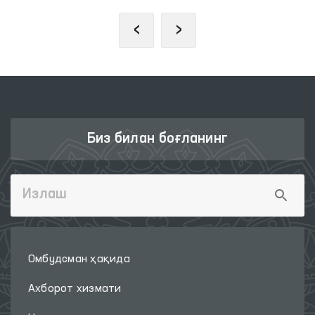
‹
›
Биз билан боғланинг
Омбудсман ҳақида
Ахборот хизмати