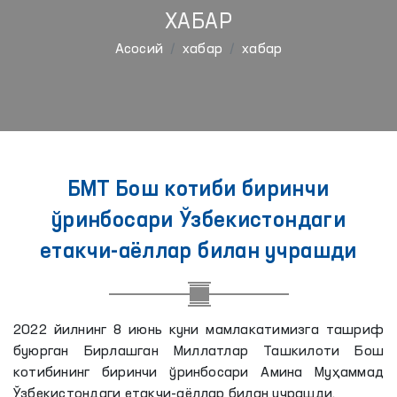
ХАБАР
Aсосий
хабар
хабар
БМТ Бош котиби биринчи
ўринбосари Ўзбекистондаги
етакчи-аёллар билан учрашди
2022 йилнинг 8 июнь куни мамлакатимизга ташриф
буюрган Бирлашган Миллатлар Ташкилоти Бош
котибининг биринчи ўринбосари Амина Муҳаммад
Ўзбекистондаги етакчи-аёллар билан учрашди.