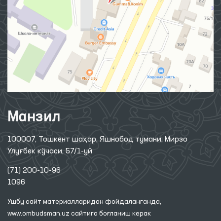
Манзил
100007, Тошкент шаҳар, Яшнобод тумани, Мирзо
Улуғбек кўчаси, 57/1-уй
(71) 200-10-96
1096
Ушбу сайт материалларидан фойдаланганда,
www.ombudsman.uz
сайтига боғланиш керак