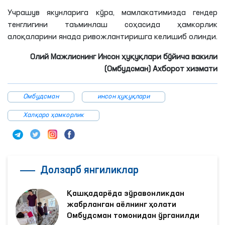
Учрашув якунларига кўра, мамлакатимизда гендер
тенглигини таъминлаш соҳасида ҳамкорлик
алоқаларини янада ривожлантиришга келишиб олинди.
Олий Мажлиснинг Инсон ҳуқуқлари бўйича вакили
(Омбудсман) Ахборот хизмати
Омбудсман
инсон ҳуқуқлари
Халқаро ҳамкорлик
Долзарб янгиликлар
Қашқадарёда зўравонликдан
жабрланган аёлнинг ҳолати
Омбудсман томонидан ўрганилди