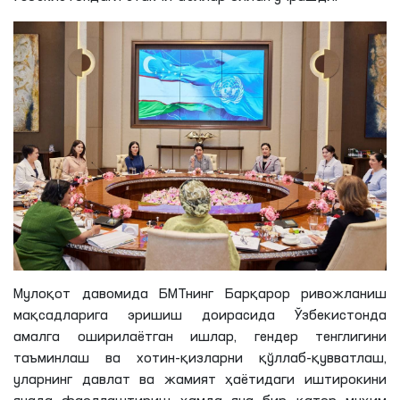
Мулоқот давомида БМТнинг Барқарор ривожланиш
мақсадларига эришиш доирасида Ўзбекистонда
амалга оширилаётган ишлар, гендер тенглигини
таъминлаш ва хотин-қизларни қўллаб-қувватлаш,
уларнинг давлат ва жамият ҳаётидаги иштирокини