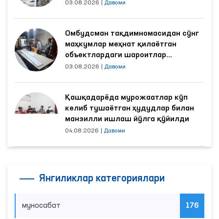
03.08.2026
|
Давоми
Омбудсман тақдимномасидан сўнг
маҳкумлар меҳнат қилаётган
объектлардаги шароитлар
яхшиланди
03.08.2026
|
Давоми
Қашқадарёда мурожаатлар кўп
келиб тушаётган ҳудудлар билан
манзилли ишлаш йўлга қўйилди
04.08.2026
|
Давоми
Янгиликлар категориялари
муносабат
176