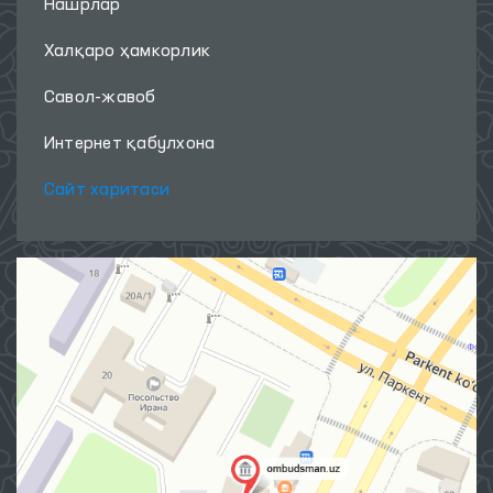
Нашрлар
Халқаро ҳамкорлик
Савол-жавоб
Интернет қабулхона
Сайт харитаси