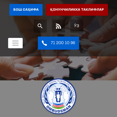
БОШ САҲИФА
ҚОНУНЧИЛИККА ТАКЛИФЛАР
ЎЗ
71 200 10 96