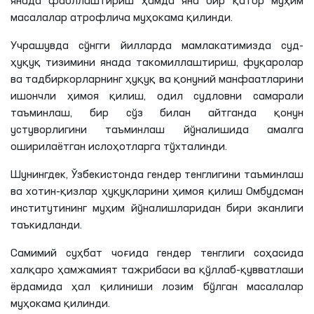
янада фаоллаштириш ҳамда яна бир қатор муҳим
масалалар атрофлича муҳокама қилинди.
Учрашувда сўнгги йилларда мамлакатимизда суд-
ҳуқуқ тизимини янада такомиллаштириш, фуқаролар
ва тадбиркорларнинг ҳуқуқ ва қонуний манфаатларини
ишончли ҳимоя қилиш, одил судловни самарали
таъминлаш, бир сўз билан айтганда қонун
устуворлигини таъминлаш йўналишида амалга
оширилаётган ислоҳотларга
тўхталинди
.
Шунингдек, Ўзбекистонда гендер тенглигини таъминлаш
ва хотин-қизлар ҳуқуқларини ҳимоя қилиш Омбудсман
институтининг муҳим йўналишларидан бири
эканлиги
таъкидланди.
Самимий суҳбат чоғида гендер тенглиги соҳасида
халқаро ҳамжамият тажрибаси ва қўллаб-қувватлаши
ёрдамида ҳал қилиниши лозим бўлган масалалар
муҳокама қилинди.