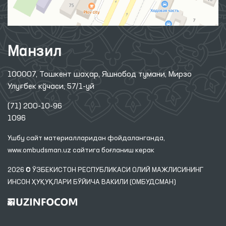
Манзил
100007, Тошкент шаҳар, Яшнобод тумани, Мирзо
Улуғбек кўчаси, 57/1-уй
(71) 200-10-96
1096
Ушбу сайт материалларидан фойдаланганда,
www.ombudsman.uz
сайтига боғланиш керак
2026 © ЎЗБЕКИСТОН РЕСПУБЛИКАСИ ОЛИЙ МАЖЛИСИНИНГ
ИНСОН ҲУҚУҚЛАРИ БЎЙИЧА ВАКИЛИ (ОМБУДСМАН)