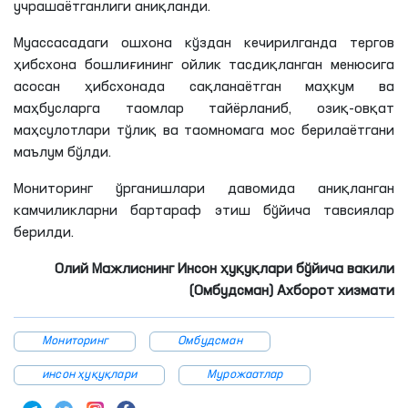
учрашаётганлиги
аниқланди.
Муассасадаги ошхона кўздан кечирилганда тергов
ҳибсхона бошлиғининг ойлик тасдиқланган
менюсига
асосан ҳибсхонада сақланаётган маҳкум ва
маҳбусларга таомлар тайёрланиб, озиқ-овқат
маҳсулотлари тўлиқ ва таомномага мос
берилаётгани
маълум бўлди.
Мониторинг ўрганишлари давомида аниқланган
камчиликларни бартараф этиш бўйича тавсиялар
берилди.
Олий Мажлиснинг Инсон ҳуқуқлари бўйича вакили
(Омбудсман) Ахборот хизмати
Мониторинг
Омбудсман
инсон ҳуқуқлари
Мурожаатлар