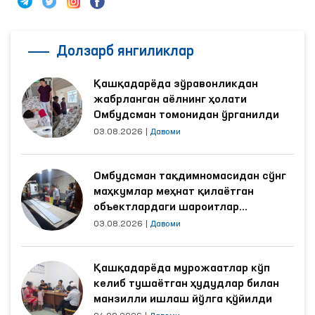
Долзарб янгиликлар
Қашқадарёда зўравонликдан
жабрланган аёлнинг ҳолати
Омбудсман томонидан ўрганилди
03.08.2026
|
Давоми
Омбудсман тақдимномасидан сўнг
маҳкумлар меҳнат қилаётган
объектлардаги шароитлар
яхшиланди
03.08.2026
|
Давоми
Қашқадарёда мурожаатлар кўп
келиб тушаётган ҳудудлар билан
манзилли ишлаш йўлга қўйилди