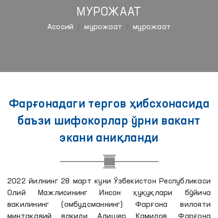
МУРОЖААТ
Aсосий
мурожаат
мурожаат
Фарғонадаги тергов ҳибсхонасида
баъзи шифокорлар ўрни вакант
экани аниқланди
2022 йилнинг 28 март куни Ўзбекистон Республикаси
Олий Мажлисининг Инсон ҳуқуқлари бўйича
вакилининг (омбудсманнинг) Фарғона вилояти
минтақавий вакили Алишер Камилов, Фарғона