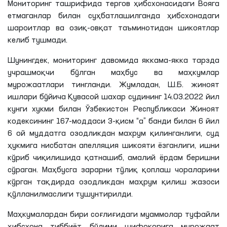
Мониторинг ташрифида тергов ҳибсхонасидаги
Вояга
етмаганлар билан суҳбатлашилганда ҳибсхонадаги
шароитлар ва озиқ-овқат таъминотидан шикоятлар
келиб тушмади.
Шунингдек, мониторинг давомида
яккама
-якка тарзда
учрашмоқчи бўлган маҳбус ва маҳкумлар
мурожаатлари тингланди. Жумладан,
Ш
.
Б
. жиноят
ишлари бўйича Қувасой
шахар
судининг 14.03.2022 йил
кунги
хукми
билан Ўзбекистон Республикаси Жиноят
кодексининг 167-моддаси 3-қисм “а” банди билан 6 йил
6 ой муддатга озодликдан
махрум
қилинганлиги, суд
ҳукмига нисбатан апелляция шикояти ёзганлиги, ишни
кўриб чиқилишида қатнашиб, амалий ёрдам беришни
сўраган. Маҳбусга зарарни тўлиқ қоплаш чораларини
кўрган тақдирда озодликдан маҳрум қилиш жазоси
қўлланилмаслиги тушунтирилди.
Маҳкумалардан бири соғлиғидаги муаммолар туфайли