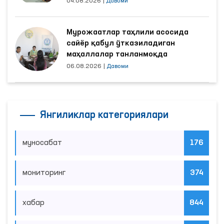
04.08.2026
|
Давоми
Мурожаатлар таҳлили асосида
сайёр қабул ўтказиладиган
маҳаллалар танланмоқда
06.08.2026
|
Давоми
Янгиликлар категориялари
муносабат
176
мониторинг
374
хабар
844