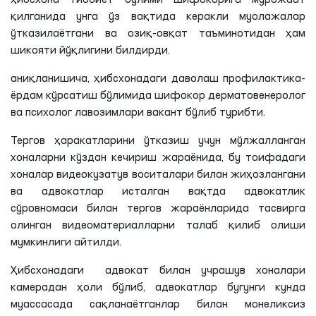
ҳибсхона тиббиёт бўлими шифокорига мурожаат
қилганида унга ўз вақтида керакли муолажалар
ўтказилаётгани
ва озиқ-овқат таъминотидан ҳам
шикояти йўқлигини билдирди.
аниқланишича
, ҳибсхонадаги даволаш профилактика-
ёрдам кўрсатиш бўлимида шифокор дерматовенеролог
ва психолог лавозимлари вакант бўлиб
турибти
.
Тергов ҳаракатларини ўтказиш учун мўлжалланган
хоналарни кўздан кечириш жараёнида, бу тоифадаги
хоналар видеокузатув воситалари билан жиҳозлангани
ва адвокатлар исталган вақтда адвокатлик
сўровномаси билан тергов жараёнларида тасвирга
олинган видеоматериалларни талаб қилиб олиши
мумкинлиги айтилди.
Ҳибсхонадаги адвокат билан учрашув хоналари
камерадан ҳоли бўлиб, адвокатлар бугунги кунда
муассасада сақланаётганлар билан монеликсиз