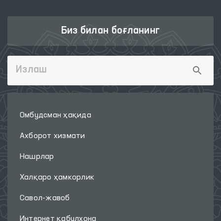
Биз билан боғланинг
Омбудсман ҳақида
Ахборот хизмати
Нашрлар
Халқаро ҳамкорлик
Савол-жавоб
Интернет қабулхона