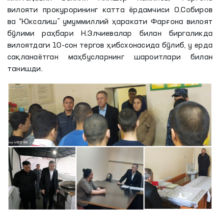
вилояти прокурорининг катта ёрдамчиси О.Собиров
ва “Юксалиш” умуммиллий ҳаракати Фарғона вилоят
бўлими раҳбари Н.Элчиевалар билан биргаликда
вилоятдаги 10-сон тергов ҳибсхонасида бўлиб, у ерда
сақланаётган маҳбусларнинг шароитлари билан
танишди.