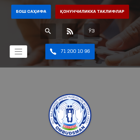
БОШ САҲИФА
ҚОНУНЧИЛИККА ТАКЛИФЛАР
ЎЗ
71 200 10 96