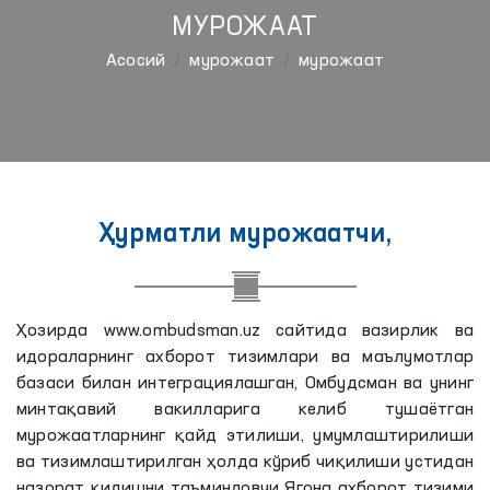
МУРОЖААТ
Aсосий
мурожаат
мурожаат
Ҳурматли мурожаатчи,
Ҳозирда www.ombudsman.uz сайтида вазирлик ва
идораларнинг ахборот тизимлари ва маълумотлар
базаси билан интеграциялашган, Омбудсман ва унинг
минтақавий вакилларига келиб тушаётган
мурожаатларнинг қайд этилиши, умумлаштирилиши
ва тизимлаштирилган ҳолда кўриб чиқилиши устидан
назорат қилишни таъминловчи Ягона ахборот тизими