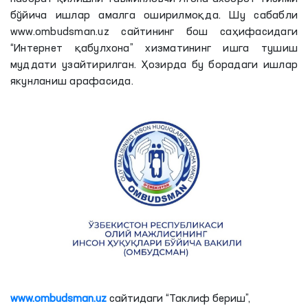
бўйича ишлар амалга оширилмоқда. Шу сабабли
www.ombudsman.uz сайтининг бош саҳифасидаги
“Интернет қабулхона” хизматининг ишга тушиш
муддати узайтирилган. Ҳозирда бу борадаги ишлар
якунланиш арафасида.
www.ombudsman.uz
сайтидаги “Таклиф бериш”,