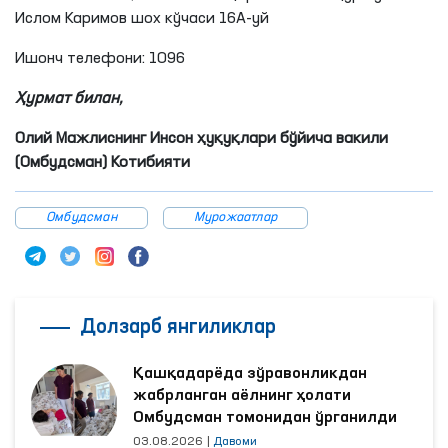
Ислом Каримов шох кўчаси 16А-уй
Ишонч телефони: 1096
Ҳурмат билан,
Олий Мажлиснинг Инсон ҳуқуқлари бўйича вакили
(Омбудсман) Котибияти
Омбудсман
Мурожаатлар
Долзарб янгиликлар
Қашқадарёда зўравонликдан
жабрланган аёлнинг ҳолати
Омбудсман томонидан ўрганилди
03.08.2026
|
Давоми