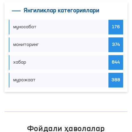
Янгиликлар категориялари
муносабат
176
мониторинг
374
хабар
844
мурожаат
388
Фойдали ҳаволалар