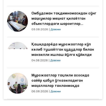
Омбудсман тақдимномасидан сўнг
маҳкумлар меҳнат қилаётган
объектлардаги шароитлар
яхшиланди
03.08.2026
|
Давоми
Қашқадарёда мурожаатлар кўп
келиб тушаётган ҳудудлар билан
манзилли ишлаш йўлга қўйилди
04.08.2026
|
Давоми
Мурожаатлар таҳлили асосида
сайёр қабул ўтказиладиган
маҳаллалар танланмоқда
06.08.2026
|
Давоми