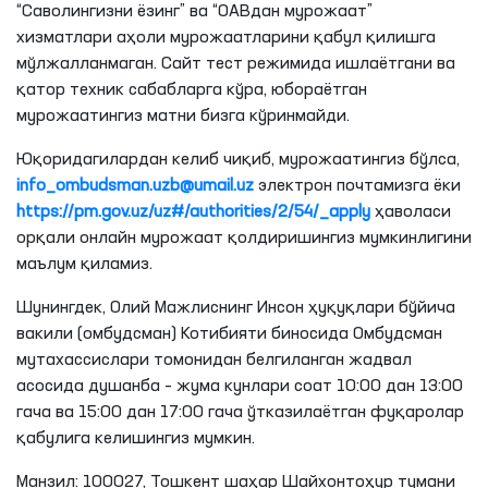
“Саволингизни ёзинг” ва “ОАВдан мурожаат”
хизматлари аҳоли мурожаатларини қабул қилишга
мўлжалланмаган. Сайт тест режимида ишлаётгани ва
қатор техник сабабларга кўра, юбораётган
мурожаатингиз матни бизга кўринмайди.
Юқоридагилардан келиб чиқиб, мурожаатингиз бўлса,
info_ombudsman.uzb@umail.uz
электрон почтамизга ёки
https://pm.gov.uz/uz#/authorities/2/54/_apply
ҳаволаси
орқали онлайн мурожаат қолдиришингиз мумкинлигини
маълум қиламиз.
Шунингдек, Олий Мажлиснинг Инсон ҳуқуқлари бўйича
вакили (омбудсман) Котибияти биносида Омбудсман
мутахассислари томонидан белгиланган жадвал
асосида душанба – жума кунлари соат 10:00 дан 13:00
гача ва 15:00 дан 17:00 гача ўтказилаётган фуқаролар
қабулига келишингиз мумкин.
Манзил: 100027, Тошкент шаҳар Шайхонтоҳур тумани