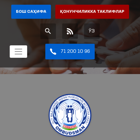
БОШ САҲИФА
ҚОНУНЧИЛИККА ТАКЛИФЛАР
ЎЗ
71 200 10 96