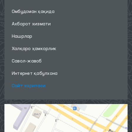
Омбудсман ҳақида
Ахборот хизмати
Нашрлар
Халқаро ҳамкорлик
Савол-жавоб
Интернет қабулхона
Сайт харитаси