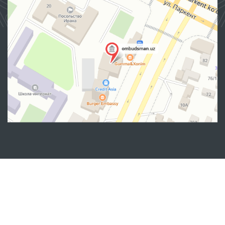
Манзил
100007, Тошкент шаҳар, Яшнобод тумани, Мирзо
Улуғбек кўчаси, 57/1-уй