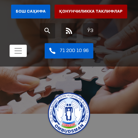
БОШ САҲИФА
ҚОНУНЧИЛИККА ТАКЛИФЛАР
ЎЗ
71 200 10 96