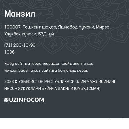
Манзил
100007, Тошкент шаҳар, Яшнобод тумани, Мирзо
Улуғбек кўчаси, 57/1-уй
(71) 200-10-96
1096
Ушбу сайт материалларидан фойдаланганда,
www.ombudsman.uz
сайтига боғланиш керак
2026 © ЎЗБЕКИСТОН РЕСПУБЛИКАСИ ОЛИЙ МАЖЛИСИНИНГ
ИНСОН ҲУҚУҚЛАРИ БЎЙИЧА ВАКИЛИ (ОМБУДСМАН)
Диққат! Агар сиз матнда хатоликларни аниқласангиз, уларни белгилаб,
маъмуриятни хабардор қилиш учун Ctrl+Enter тугмаларини босинг