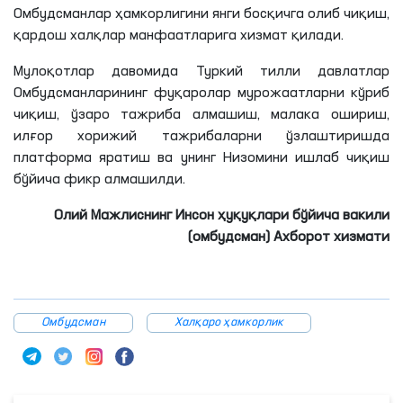
Омбудсманлар ҳамкорлигини янги босқичга олиб чиқиш,
қардош халқлар манфаатларига хизмат қилади.
Мулоқотлар давомида Туркий тилли давлатлар
Омбудсманларининг фуқаролар мурожаатларни кўриб
чиқиш, ўзаро тажриба алмашиш, малака ошириш,
илғор хорижий тажрибаларни ўзлаштиришда
платформа яратиш ва унинг Низомини ишлаб чиқиш
бўйича фикр алмашилди.
Олий Мажлиснинг Инсон ҳуқуқлари бўйича вакили
(омбудсман) Ахборот хизмати
Омбудсман
Халқаро ҳамкорлик