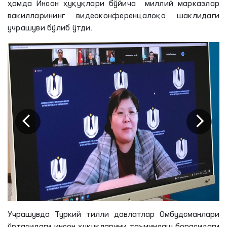
ҳамда Инсон ҳуқуқлари бўйича миллий марказлар
вакилларининг видеоконференцалоқа шаклидаги
учрашуви бўлиб ўтди.
Учрашувда Туркий тилли давлатлар Омбудсманлари
ўртасидаги инсон ҳуқуқларини таъминлаш борасидаги