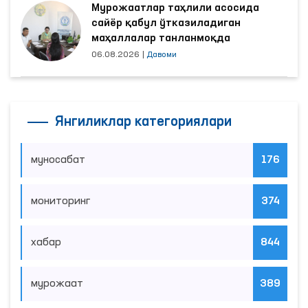
Мурожаатлар таҳлили асосида
сайёр қабул ўтказиладиган
маҳаллалар танланмоқда
06.08.2026
|
Давоми
Янгиликлар категориялари
муносабат
176
мониторинг
374
хабар
844
мурожаат
389