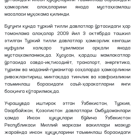
ҳамкорлик алоқаларини янада мустаҳкамлаш
масаласи муҳокама қилинди.
Бугунги кунда туркий тилли давлатлар ўртасидаги ҳар
томонлама алоқалар 2009 йил 3 октябрда ташкил
этилган Туркий тилли давлатлар ҳамкорлик кенгаши
нуфузли халқаро тузилмаси орқали янада
мустаҳкамланмоқда. Хусусан, қардош мамлакатлар
ўртасида савдо-иқтисодиёт, транспорт, энергетика,
туризм ва маданий-гуманитар соҳаларда ҳамкорликни
ривожлантириш, минтақада тинчлик ва хавфсизликни
таъминлаш борасидаги саъй-ҳаракатларни янги
босқичга кўтарилмоқда.
Учрашувда иштирок этган Ўзбекистон, Туркия,
Озарбайжон, Қозоғистон давлатлари Омбудсманлари
ҳамда Инсон ҳуқуқлари бўйича Ўзбекистон
Республикаси Миллий маркази вакиллари
мазкур
жараёнда инсон ҳуқуқларини таъминлаш борасидаги