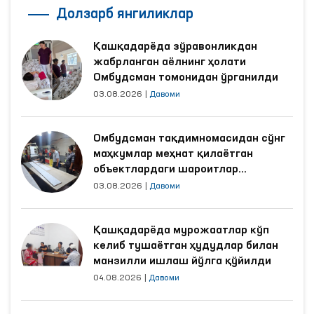
Долзарб янгиликлар
Қашқадарёда зўравонликдан
жабрланган аёлнинг ҳолати
Омбудсман томонидан ўрганилди
03.08.2026
|
Давоми
Омбудсман тақдимномасидан сўнг
маҳкумлар меҳнат қилаётган
объектлардаги шароитлар
яхшиланди
03.08.2026
|
Давоми
Қашқадарёда мурожаатлар кўп
келиб тушаётган ҳудудлар билан
манзилли ишлаш йўлга қўйилди
04.08.2026
|
Давоми