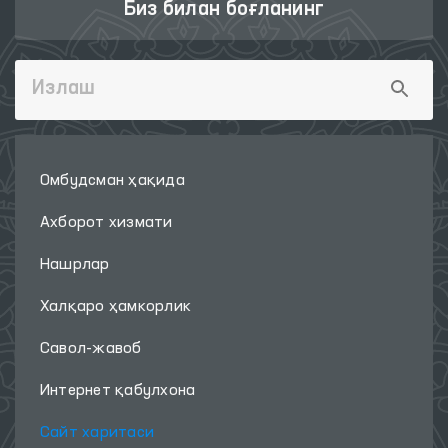
Биз билан боғланинг
Омбудсман ҳақида
Ахборот хизмати
Нашрлар
Халқаро ҳамкорлик
Савол-жавоб
Интернет қабулхона
Сайт харитаси