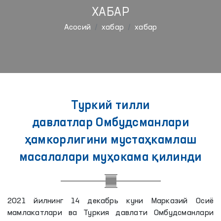
ХАБАР
Aсосий
хабар
хабар
Туркий тилли
давлатлар Омбудсманлари
ҳамкорлигини мустаҳкамлаш
масалалари муҳокама қилинди
2021 йилнинг 14 декабрь куни Марказий Осиё
мамлакатлари ва Туркия давлати Омбудсманлари