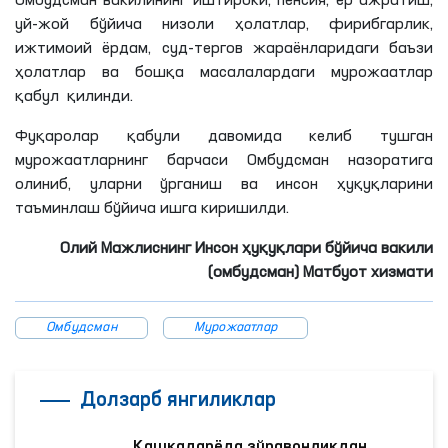
Омбудсман вакилининг иштироки, пенсия, ер ажратиш,
уй-жой бўйича низоли ҳолатлар, фирибгарлик,
ижтимоий ёрдам, суд-тергов жараёнларидаги баъзи
ҳолатлар ва бошқа масалалардаги мурожаатлар
қабул қилинди.
Фуқаролар қабули давомида келиб тушган
мурожаатларнинг барчаси Омбудсман назоратига
олиниб, уларни ўрганиш ва инсон ҳуқуқларини
таъминлаш бўйича ишга киришилди.
Олий Мажлиснинг Инсон ҳуқуқлари бўйича вакили
(омбудсман) Матбуот хизмати
Омбудсман
Мурожаатлар
Долзарб янгиликлар
Қашқадарёда зўравонликдан