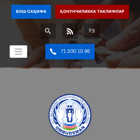
БОШ САҲИФА
ҚОНУНЧИЛИККА ТАКЛИФЛАР
ЎЗ
71 200 10 96