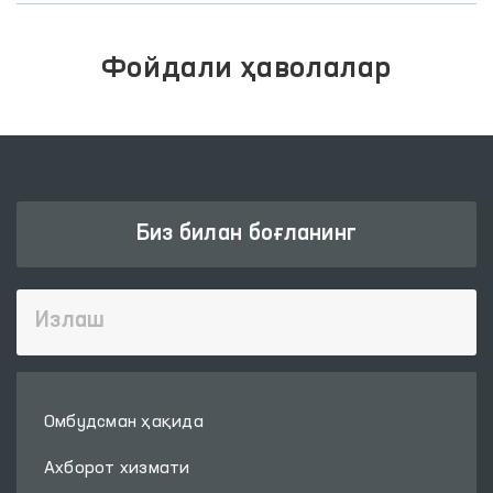
Фойдали ҳаволалар
Биз билан боғланинг
Омбудсман ҳақида
Ахборот хизмати