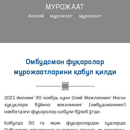
МУРОЖААТ
Aсосий
мурожаат
мурожаат
Омбудсман фуқаролар
мурожаатларини қабул қилди
2021 йилнинг 30 ноябрь куни Олий Мажлиснинг Инсон
ҳуқуқлари бўйича вакилининг (омбудсманнинг)
навбатдаги фуқаролар қабули бўлиб ўтди.
Қабулда 50 га яқин фуқаролардан судларда