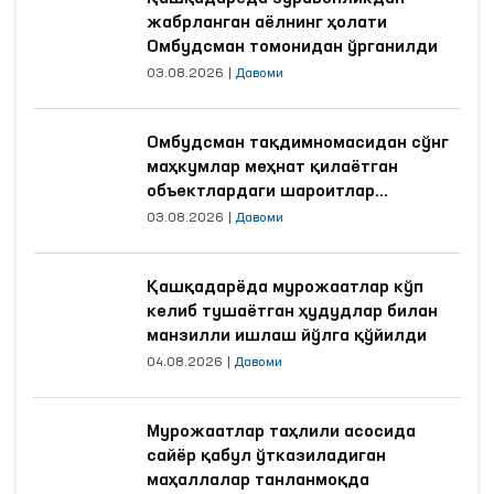
жабрланган аёлнинг ҳолати
Омбудсман томонидан ўрганилди
03.08.2026
|
Давоми
Омбудсман тақдимномасидан сўнг
маҳкумлар меҳнат қилаётган
объектлардаги шароитлар
яхшиланди
03.08.2026
|
Давоми
Қашқадарёда мурожаатлар кўп
келиб тушаётган ҳудудлар билан
манзилли ишлаш йўлга қўйилди
04.08.2026
|
Давоми
Мурожаатлар таҳлили асосида
сайёр қабул ўтказиладиган
маҳаллалар танланмоқда