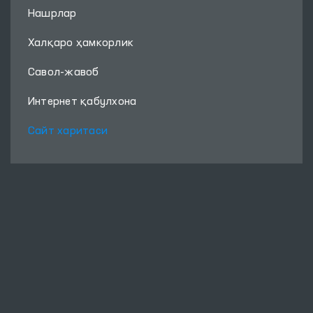
Нашрлар
Халқаро ҳамкорлик
Савол-жавоб
Интернет қабулхона
Сайт харитаси