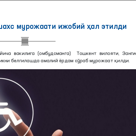
шахс мурожаати ижобий ҳал этилди
йича вакилига (омбудсманга) Тошкент вилояти, Занги
икни белгилашда амалий ёрдам сўраб мурожаат қилди.