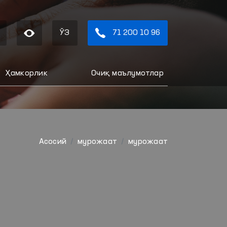
ЎЗ
71 200 10 96
Ҳамкорлик
Очиқ маълумотлар
Aсосий
мурожаат
мурожаат