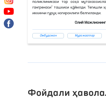
поликлиникаси тор соҳа мутахассисла
гангренаси” ташхиси қўйилди. Тегишли
иккинчи гуруҳ ногиронлиги белгиланди.
Олий Мажлиснинг 
Омбудсман
Мурожаатлар
Фойдали ҳавола