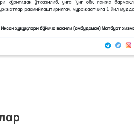
ри кўригидан ўтказилиб, унга “ўнг оёқ панжа бармоқл
 ҳужжатлар
расмийлаштирилгач
, мурожаатчига 1 йил мудд
Инсон ҳуқуқлари бўйича вакили (омбудсман) Матбуот хизм
лар