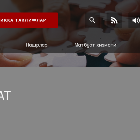
ИККА ТАКЛИФЛАР
Нашрлар
Матбуот хизмати
АТ