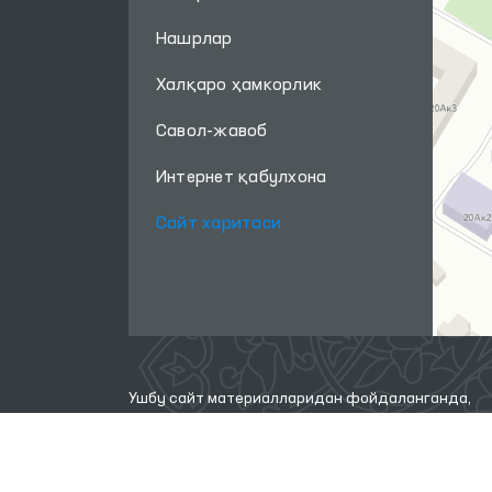
Нашрлар
Халқаро ҳамкорлик
Савол-жавоб
Интернет қабулхона
Сайт харитаси
Ушбу сайт материалларидан фойдаланганда,
www.ombudsman.uz
сайтига боғланиш керак