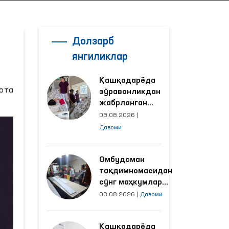
Долзарб
янгиликлар
Қашқадарёда
ота
зўравонликдан
жабрланган
аёлнинг ҳолати
03.08.2026
|
Омбудсман
Давоми
томонидан
ўрганилди
Омбудсман
тақдимномасидан
сўнг маҳкумлар
меҳнат қилаётган
03.08.2026
|
Давоми
объектлардаги
шароитлар
Қашқадарёда
яхшиланди