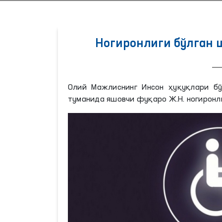
Ногиронлиги бўлган 
Олий Мажлиснинг Инсон ҳуқуқлари бў
туманида яшовчи фуқаро Ж.Н. ногиронл