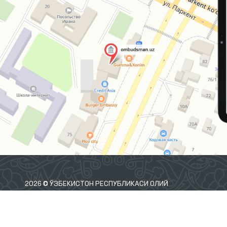
2026 © ЎЗБЕКИСТОН РЕСПУБЛИКАСИ ОЛИЙ
МАЖЛИСИНИНГ ИНСОН ҲУҚУҚЛАРИ БЎЙИЧА ВАКИЛИ
(ОМБУДСМАН)