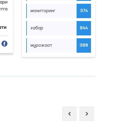
ари
атга
мониторинг
374
ати
хабар
844
мурожаат
388
‹
›