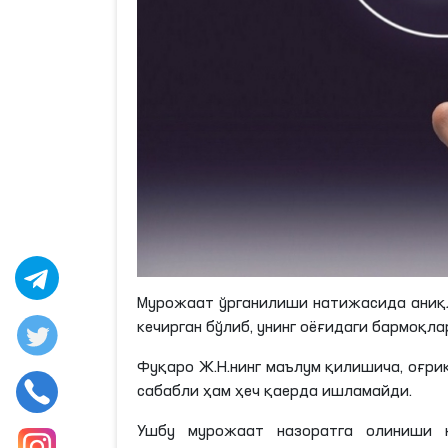
Мурожаат ўрганилиши натижасида
аниқ
кечирган бўлиб, унинг оёғидаги бармоқла
Фуқаро
Ж
.
Н
.
нинг
маълум
қилишича
, оғр
сабабли ҳам ҳеч қаерда ишламайди.
Ушбу мурожаат назоратга олиниши