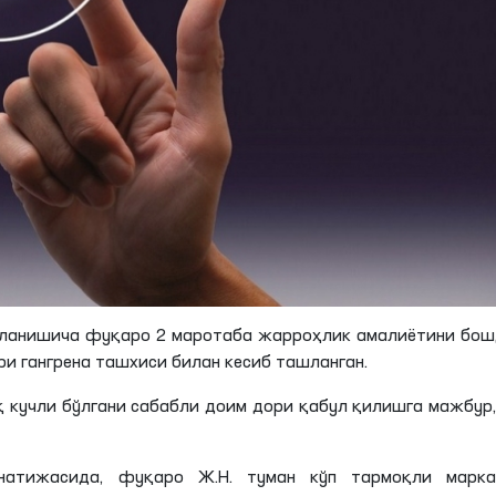
ланишича
фуқаро 2 маротаба жарроҳлик амалиётини бош
ри гангрена ташхиси билан кесиб ташланган.
иқ кучли бўлгани сабабли доим дори қабул қилишга мажбур
 натижасида, фуқаро
Ж
.
Н
. туман кўп тармоқли марка