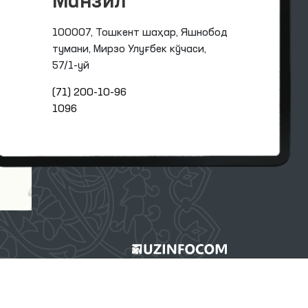
Манзил
100007, Тошкент шаҳар, Яшнобод
тумани, Мирзо Улуғбек кўчаси,
57/1-уй
(71) 200-10-96
1096