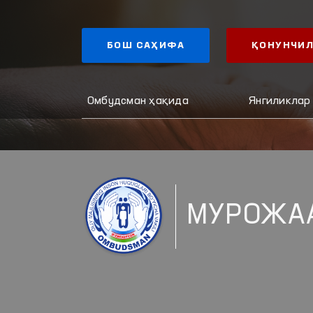
БОШ САҲИФА
ҚОНУНЧИЛ
Омбудсман ҳақида
Янгиликлар
МУРОЖА