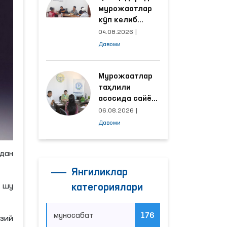
мурожаатлар
кўп келиб
тушаётган
04.08.2026
|
ҳудудлар
Давоми
билан
манзилли
ишлаш йўлга
Мурожаатлар
қўйилди
таҳлили
асосида сайёр
қабул
06.08.2026
|
ўтказиладиган
Давоми
маҳаллалар
танланмоқда
дан
Янгиликлар
, шу
категориялари
муносабат
176
зий