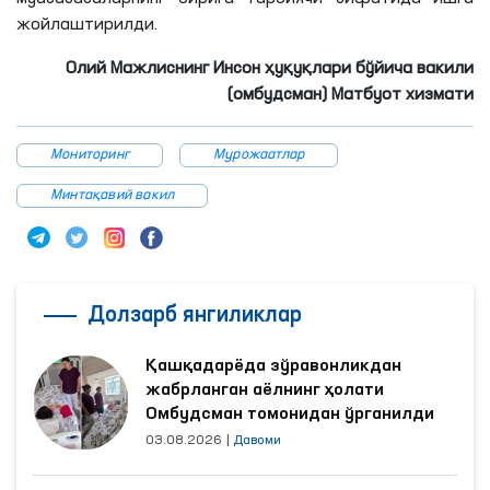
жойлаштирилди.
Олий Мажлиснинг Инсон ҳуқуқлари бўйича вакили
(омбудсман) Матбуот хизмати
Мониторинг
Мурожаатлар
Минтақавий вакил
Долзарб янгиликлар
Қашқадарёда зўравонликдан
жабрланган аёлнинг ҳолати
Омбудсман томонидан ўрганилди
03.08.2026
|
Давоми