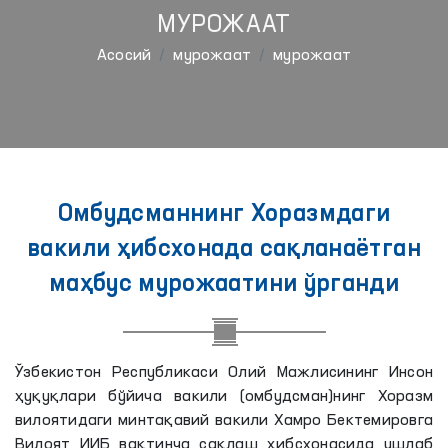
МУРОЖААТ
Aсосий
мурожаат
мурожаат
Омбудсманнинг Хоразмдаги
вакили ҳибсхонада сақланаётган
маҳбус мурожаатини ўрганди
Ўзбекистон Республикаси Олий Мажлисининг Инсон
ҳуқуқлари бўйича вакили (омбудсман)нинг Хоразм
вилоятидаги минтақавий вакили Хамро Бектемировга
Вилоят ИИБ вақтинча сақлаш ҳибсхонасида ушлаб