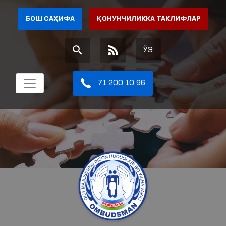
БОШ САҲИФА
ҚОНУНЧИЛИККА ТАКЛИФЛАР
ЎЗ
71 200 10 96