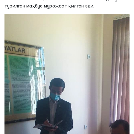
турилган маҳбус мурожаат қилган эди.