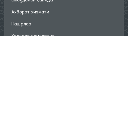
Омбудсман ҳақида
Ахборот хизмати
Нашрлар
Халқаро ҳамкорлик
Савол-жавоб
Интернет қабулхона
Сайт харитаси