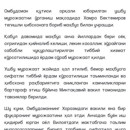
Омбудсман қутиси орқали юборилган ушбу
мурожаатни ўрганиш мақсадида Хамро Бектемиров
тегишли ҳибсхонага бориб маҳбус билан учрашди.
Қабул давомида маҳбус анча йиллардан бери оёқ
оғриғидан қийналиб келиши, лекин касаллик зўрайгани
сабабли чуқурлаштирилган тиббий хизмат
кўрсатилишида ёрдам сўраб мурожаат қилди.
Ушбу мурожаат жойида ҳал этилиб, бемор маҳбусга
сифатли тиббий ёрдам кўрсатилиши таъминланди ва
ҳибсхона раҳбариятига аниқланган камчиликларни
бартараф этиш бўйича Минтақавий вакил томонидан
тавсиялар берилди.
Шу куни, Омбудсманнинг Хоразмдаги вакили яна бир
фуқаронинг мурожаатини ҳал этди. Анчадан буён иш
қидириб юрган аёл Вилоятдаги мактабгача таълим
муасасасаларнинг бирига тарбиячи сифатида ишга