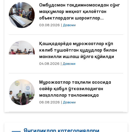
Омбудсман тақдимномасидан сўнг
маҳкумлар меҳнат қилаётган
объектлардаги шароитлар
яхшиланди
03.08.2026
|
Давоми
Қашқадарёда мурожаатлар кўп
келиб тушаётган ҳудудлар билан
манзилли ишлаш йўлга қўйилди
04.08.2026
|
Давоми
Мурожаатлар таҳлили асосида
сайёр қабул ўтказиладиган
маҳаллалар танланмоқда
06.08.2026
|
Давоми
Янгиликлар категориялари