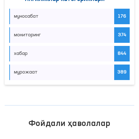
муносабат
176
мониторинг
374
хабар
844
мурожаат
389
Фойдали ҳаволалар