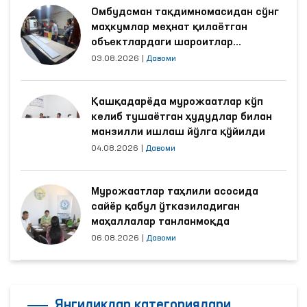
Омбудсман тақдимномасидан сўнг
маҳкумлар меҳнат қилаётган
объектлардаги шароитлар
яхшиланди
03.08.2026
|
Давоми
Қашқадарёда мурожаатлар кўп
келиб тушаётган ҳудудлар билан
манзилли ишлаш йўлга қўйилди
04.08.2026
|
Давоми
Мурожаатлар таҳлили асосида
сайёр қабул ўтказиладиган
маҳаллалар танланмоқда
06.08.2026
|
Давоми
Янгиликлар категориялари