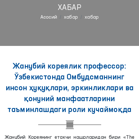
ХАБАР
Aсосий
хабар
хабар
Жанубий кореялик профессор:
Ўзбекистонда Омбудсманнинг
инсон ҳуқуқлари, эркинликлари ва
қонуний манфаатларини
таъминлашдаги роли кучаймоқда
Жанубий Кореянинг етакчи нашрларидан бири «The