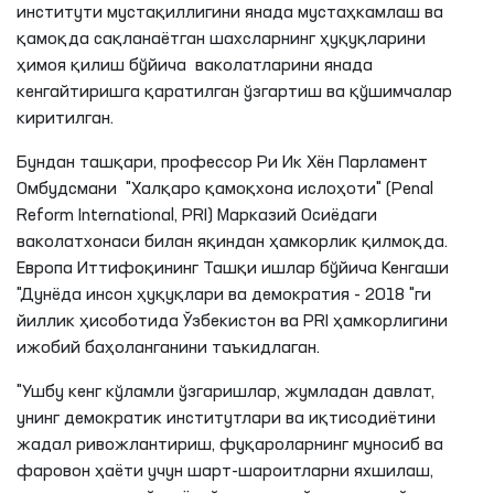
институти мустақиллигини янада мустаҳкамлаш ва
қамоқда сақланаётган шахсларнинг ҳуқуқларини
ҳимоя қилиш бўйича ваколатларини янада
кенгайтиришга қаратилган ўзгартиш ва қўшимчалар
киритилган.
Бундан ташқари, профессор Ри Ик Хён Парламент
Омбудсмани "Халқаро қамоқхона ислоҳоти" (Penal
Reform International, PRI) Марказий Осиёдаги
ваколатхонаси билан яқиндан ҳамкорлик қилмоқда.
Европа Иттифоқининг Ташқи ишлар бўйича Кенгаши
"Дунёда инсон ҳуқуқлари ва демократия - 2018 "ги
йиллик ҳисоботида Ўзбекистон ва PRI ҳамкорлигини
ижобий баҳоланганини таъкидлаган.
"Ушбу кенг кўламли ўзгаришлар, жумладан давлат,
унинг демократик институтлари ва иқтисодиётини
жадал ривожлантириш, фуқароларнинг муносиб ва
фаровон ҳаёти учун шарт-шароитларни яхшилаш,