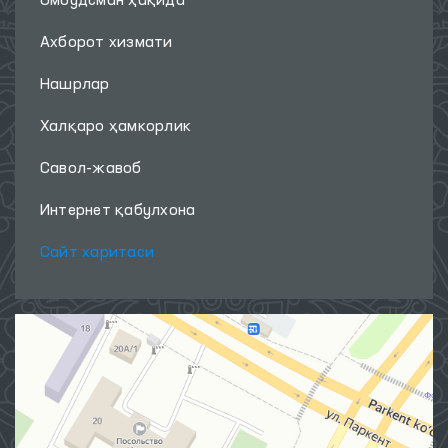
Омбудсман ҳақида
Ахборот хизмати
Нашрлар
Халқаро ҳамкорлик
Савол-жавоб
Интернет қабулхона
Сайт харитаси