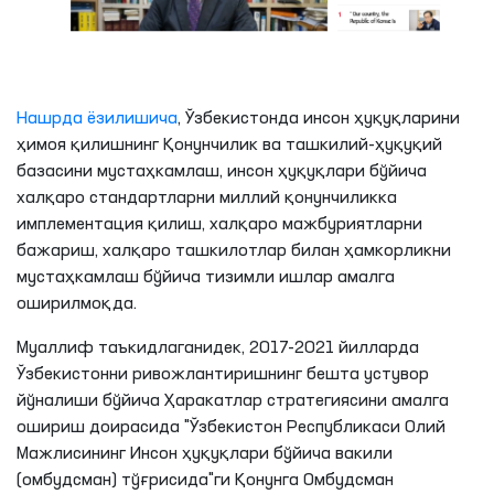
Нашрда ёзилишича
, Ўзбекистонда инсон ҳуқуқларини
ҳимоя қилишнинг Қонунчилик ва ташкилий-ҳуқуқий
базасини мустаҳкамлаш, инсон ҳуқуқлари бўйича
халқаро стандартларни миллий қонунчиликка
имплементация қилиш, халқаро мажбуриятларни
бажариш, халқаро ташкилотлар билан ҳамкорликни
мустаҳкамлаш бўйича тизимли ишлар амалга
оширилмоқда.
Муаллиф таъкидлаганидек, 2017-2021 йилларда
Ўзбекистонни ривожлантиришнинг бешта устувор
йўналиши бўйича Ҳаракатлар стратегиясини амалга
ошириш доирасида "Ўзбекистон Республикаси Олий
Мажлисининг Инсон ҳуқуқлари бўйича вакили
(омбудсман) тўғрисида"ги Қонунга Омбудсман