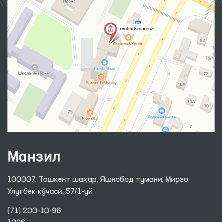
Манзил
100007, Тошкент шаҳар, Яшнобод тумани, Мирзо
Улуғбек кўчаси, 57/1-уй
(71) 200-10-96