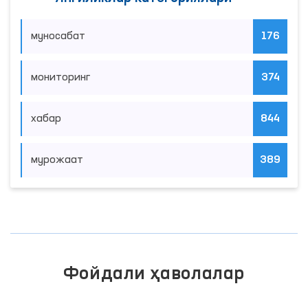
муносабат
176
мониторинг
374
хабар
844
мурожаат
389
Фойдали ҳаволалар