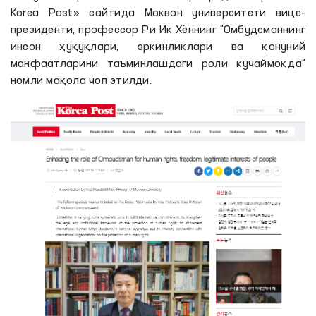
Korea Post» сайтида Моквон университети вице-
президенти, профессор Ри Ик Хённинг "Омбудсманнинг
инсон ҳуқуқлари, эркинликлари ва қонуний
манфаатларини таъминлашдаги роли кучаймоқда"
номли мақола чоп этилди.