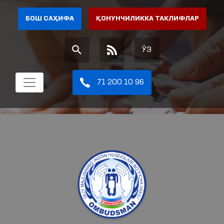
БОШ САҲИФА
ҚОНУНЧИЛИККА ТАКЛИФЛАР
ЎЗ
71 200 10 96