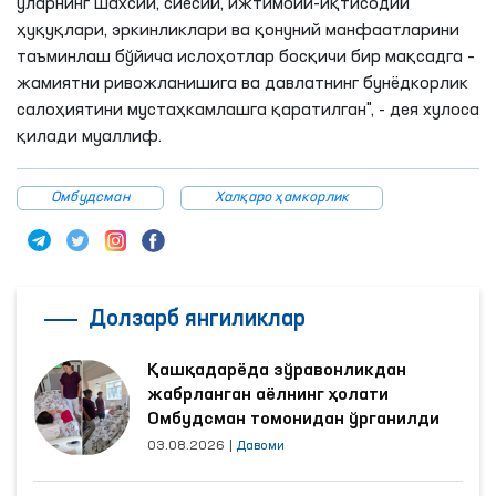
уларнинг шахсий, сиёсий, ижтимоий-иқтисодий
ҳуқуқлари, эркинликлари ва қонуний манфаатларини
таъминлаш бўйича ислоҳотлар босқичи бир мақсадга –
жамиятни ривожланишига ва давлатнинг бунёдкорлик
салоҳиятини мустаҳкамлашга қаратилган", - дея хулоса
қилади муаллиф.
Омбудсман
Халқаро ҳамкорлик
Долзарб янгиликлар
Қашқадарёда зўравонликдан
жабрланган аёлнинг ҳолати
Омбудсман томонидан ўрганилди
03.08.2026
|
Давоми