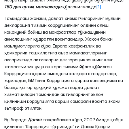
иборатдир. Давлат хизматида ушбу усул бугунги кунда
150 дан ортиқ мамлакатда
қўлланилмоқда
[1]
.
Таъкидлаш жоизки, давлат хизматчиларининг мулкий
декларация тизими коррупциянинг олдини олиш,
ноқонуний бойиш ва манфаатлар тўқнашувини
аниқлашнинг қудратли воситасидир. Жаҳон банки
маълумотларига кўра, Европа хавфсизлик ва
ҳамкорлик ташкилотига аъзо мамлакатларнинг
аксариятида активларни декларациялашнинг кенг
жамоатчилик учун ошкора тизими йўлга қўйилган.
Коррупцияга қарши амалдаги халқаро стандартлар,
жумладан, БМТнинг Коррупцияга қарши конвенцияси ва
бошқа қатор ҳуқуқий ҳужжатларда давлат
хизматчилари томонидан активларнинг эълон
қилиниши коррупцияга қарши самарали восита экани
эътироф этилган.
Бу борада
Дания
тажрибасига кўра, 2002 йилда қабул
қилинган “Коррупция тўғрисида” ги Дания Қонуни