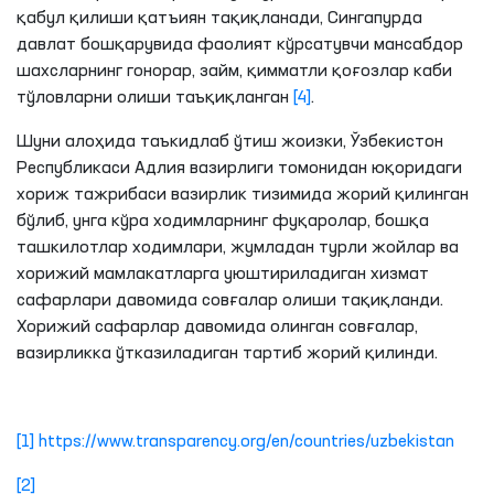
қабул қилиши қатъиян тақиқланади, Сингапурда
давлат бошқарувида фаолият кўрсатувчи мансабдор
шахсларнинг гонорар, займ, қимматли қоғозлар каби
тўловларни олиши таъқиқланган
[4]
.
Шуни алоҳида таъкидлаб ўтиш жоизки, Ўзбекистон
Республикаси Адлия вазирлиги томонидан юқоридаги
хориж тажрибаси вазирлик тизимида жорий қилинган
бўлиб, унга кўра ходимларнинг фуқаролар, бошқа
ташкилотлар ходимлари, жумладан турли жойлар ва
хорижий мамлакатларга уюштириладиган хизмат
сафарлари давомида совғалар олиши тақиқланди.
Хорижий сафарлар давомида олинган совғалар,
вазирликка ўтказиладиган тартиб жорий қилинди.
[1]
https://www.transparency.org/en/countries/uzbekistan
[2]