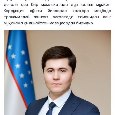
деярли ҳар бир мамлакатида дуч келиш мумкин.
Коррупция сўнгги йилларда халқаро миқёсда
трансмиллий жиноят сифатида томонидан кенг
муҳокама қилинаётган мавзулардан биридир.