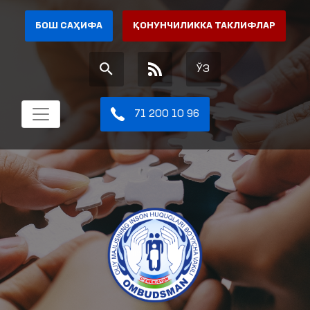
БОШ САҲИФА
ҚОНУНЧИЛИККА ТАКЛИФЛАР
ЎЗ
71 200 10 96