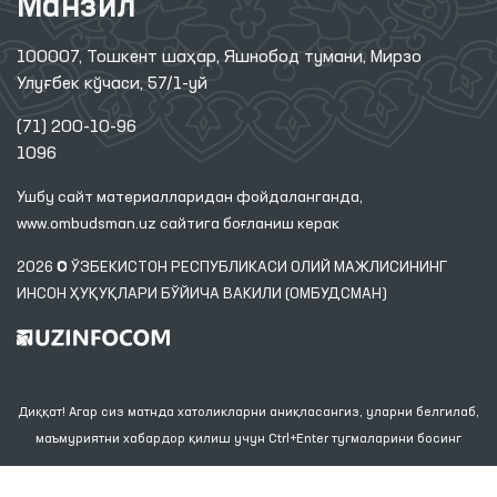
Манзил
100007, Тошкент шаҳар, Яшнобод тумани, Мирзо
Улуғбек кўчаси, 57/1-уй
(71) 200-10-96
1096
Ушбу сайт материалларидан фойдаланганда,
www.ombudsman.uz
сайтига боғланиш керак
2026 © ЎЗБЕКИСТОН РЕСПУБЛИКАСИ ОЛИЙ МАЖЛИСИНИНГ
ИНСОН ҲУҚУҚЛАРИ БЎЙИЧА ВАКИЛИ (ОМБУДСМАН)
Диққат! Агар сиз матнда хатоликларни аниқласангиз, уларни белгилаб,
маъмуриятни хабардор қилиш учун Ctrl+Enter тугмаларини босинг