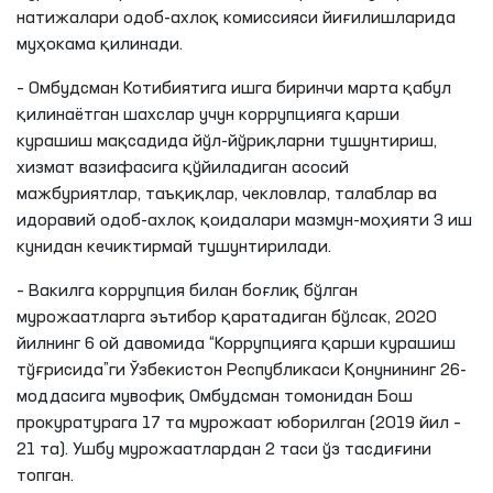
натижалари одоб-ахлоқ комиссияси йиғилишларида
муҳокама қилинади.
– Омбудсман Котибиятига ишга биринчи марта қабул
қилинаётган шахслар учун коррупцияга қарши
курашиш мақсадида йўл-йўриқларни тушунтириш,
хизмат вазифасига қўйиладиган асосий
мажбуриятлар, таъқиқлар, чекловлар, талаблар ва
идоравий одоб-ахлоқ қоидалари мазмун-моҳияти 3 иш
кунидан кечиктирмай тушунтирилади.
– Вакилга коррупция билан боғлиқ бўлган
мурожаатларга эътибор қаратадиган бўлсак, 2020
йилнинг 6 ой давомида “Коррупцияга қарши курашиш
тўғрисида”ги Ўзбекистон Республикаси Қонунининг 26-
моддасига мувофиқ Омбудсман томонидан Бош
прокуратурага 17 та мурожаат юборилган (2019 йил –
21 та). Ушбу мурожаатлардан 2 таси ўз тасдиғини
топган.