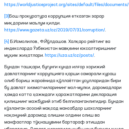
https://worldjusticeproject.org/sites/default/files/documents
[3]
Бош прокуратура коррупция етказган зарар
миқдорини маълум қилди.
https://www.gazeta.uz/oz/2019/07/31/corruption/
.
[4]
Б.Исмолилов., Ф.Йўлдашов. Халқаро рейтинг ва
индексларда Ўзбекистон мавқеини юксалтиришнинг
муҳим жиҳатлари.
https://uza.uz/oz/posts/
.
Бундан ташқари, бугунги кунда илғор хорижий
давлатларнинг коррупцияга қарши самарали кураш
олиб бориш жараёнида қўллаётган усулларидан бири
бу давлат хизматчиларининг мол-мулки, даромадлари
ҳамда катта ҳажмдаги ҳаражатларини декларация
қилишнинг мажбурий этиб белгиланганлигидир. Бундан
кўзланган асосий мақсад мансабдор шахсларнинг
ноқонуний даромад олишни олдини олиш ва
манфаатлар тўқнашувини бартараф этишдан