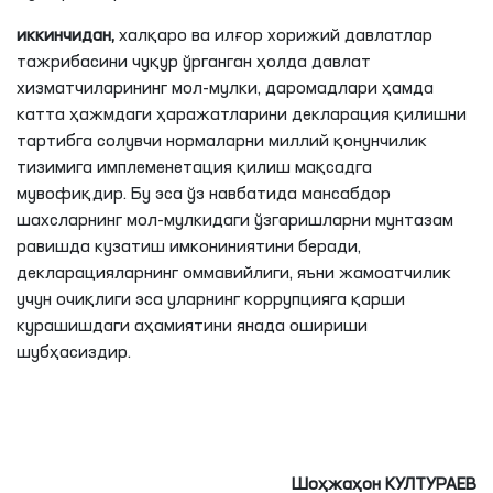
иккинчидан,
халқаро ва илғор хорижий давлатлар
тажрибасини чуқур ўрганган ҳолда давлат
хизматчиларининг мол-мулки, даромадлари ҳамда
катта ҳажмдаги ҳаражатларини декларация қилишни
тартибга солувчи нормаларни миллий қонунчилик
тизимига имплеменетация қилиш мақсадга
мувофиқдир. Бу эса ўз навбатида мансабдор
шахсларнинг мол-мулкидаги ўзгаришларни мунтазам
равишда кузатиш имкониниятини беради,
декларацияларнинг оммавийлиги, яъни жамоатчилик
учун очиқлиги эса уларнинг коррупцияга қарши
курашишдаги аҳамиятини янада ошириши
шубҳасиздир.
Шоҳжаҳон КУЛТУРАЕВ