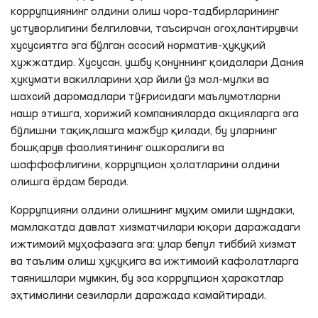
коррупциянинг олдини олиш чора-тадбирларининг
устуворлигини белгиловчи, таъсирчан огоҳлантирувчи
хусусиятга эга бўлган асосий норматив-ҳуқуқий
ҳужжатдир. Хусусан, ушбу қонуннинг қоидалари Дания
ҳукумати вакилларини ҳар йили ўз мол-мулки ва
шахсий даромадлари тўғрисидаги маълумотларни
нашр этишга, хорижий компанияларда акцияларга эга
бўлишни тақиқлашга мажбур қилади, бу уларнинг
бошқарув фаолиятининг ошкоралиги ва
шаффофлигини, коррупцион ҳолатларини олдини
олишга ёрдам беради.
Коррупцияни олдини олишнинг муҳим омили шундаки,
мамлакатда давлат хизматчилари юқори даражадаги
ижтимоий муҳофазага эга: улар бепул тиббий хизмат
ва таълим олиш ҳуқуқига ва ижтимоий кафолатларга
таянишлари мумкин, бу эса коррупцион ҳаракатлар
эҳтимолини сезиларли даражада камайтиради.