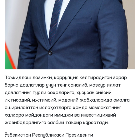
Таъкидлаш лозимки, коррупция келтирадиган зарар
барча давлатлар учун тенг саналиб, мазкур иллат
давлатнинг турли соҳаларига, хусусан сиёсий,
иқтисодий, ижтимоий, маданий жабҳаларида амалга
оширилаётган ислоҳотларга ҳамда мамлакатнинг
халқаро майдондаги имиджи ва инвестициявий
жозибадорлигига салбий таъсир кўрсатади.
Ўзбекистон Республикаси Президенти