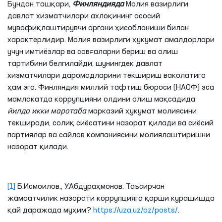
Бундан ташқари,
Финляндия
да
Молия вазирлиги
давлат хизматчилари ахлоқининг асосий
мувофиқлаштирувчи органи ҳисобланиши билан
характерлидир. Молия вазирлиги ҳукумат амалдорлари
учун имтиёзлар ва совғаларни бериш ва олиш
тартибини белгилайди, шунингдек давлат
хизматчилари даромадларини текшириш ваколатига
ҳам эга. Финляндия миллий тафтиш бюроси (НАОФ) эса
мамлакатда коррупцияни олдини олиш мақсадида
йилда икки маротаба
марказий ҳукумат молиясини
текширади, солиқ сиёсатини назорат қилади ва сиёсий
партиялар ва сайлов компаниясини молиялаштиришни
назорат қилади.
[1]
Б.Исмоилов., У.Абдураҳмонов. Таъсирчан
жамоатчилик назорати коррупцияга қарши курашишда
қай даражада муҳим?
https://uza.uz/oz/posts/
.