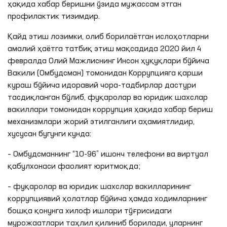
ҳақида хабар беришни ўзида мужассам этган
профилактик тизимдир.
Қайд этиш лозимки, олиб борилаётган ислоҳотларни
амалий ҳаётга татбиқ этиш мақсадида 2020 йил 4
февралда Олий Мажлиснинг Инсон ҳуқуқлари бўйича
Вакили (Омбудсман) томонидан Коррупцияга қарши
кураш бўйича идоравий чора-тадбирлар дастури
тасдиқланган бўлиб, фуқаролар ва юридик шахслар
вакиллари томонидан коррупция ҳақида хабар бериш
механизмлари жорий этилганлиги аҳамиятлидир,
хусусан бугунги кунда:
– Омбудсманнинг “10-96” ишонч телефони ва виртуал
қабулхонаси фаолият юритмоқда;
– фуқаролар ва юридик шахслар вакилларининг
коррупциявий ҳолатлар бўйича ҳамда ходимларнинг
бошқа қонунга хилоф ишлари тўғрисидаги
мурожаатлари таҳлил қилиниб борилади, уларнинг