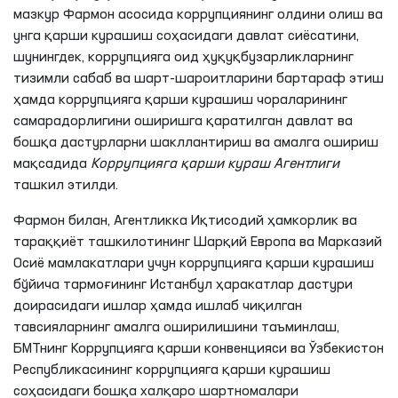
мазкур Фармон асосида коррупциянинг олдини олиш ва
унга қарши курашиш соҳасидаги давлат сиёсатини,
шунингдек, коррупцияга оид ҳуқуқбузарликларнинг
тизимли сабаб ва шарт-шароитларини бартараф этиш
ҳамда коррупцияга қарши курашиш чораларининг
самарадорлигини оширишга қаратилган давлат ва
бошқа дастурларни шакллантириш ва амалга ошириш
мақсадида
Коррупцияга қарши кураш Агентлиги
ташкил этилди.
Фармон билан, Агентликка Иқтисодий ҳамкорлик ва
тараққиёт ташкилотининг Шарқий Европа ва Марказий
Осиё мамлакатлари учун коррупцияга қарши курашиш
бўйича тармоғининг Истанбул ҳаракатлар дастури
доирасидаги ишлар ҳамда ишлаб чиқилган
тавсияларнинг амалга оширилишини таъминлаш,
БМТнинг Коррупцияга қарши конвенцияси ва Ўзбекистон
Республикасининг коррупцияга қарши курашиш
соҳасидаги бошқа халқаро шартномалари