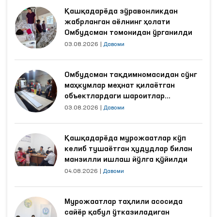
Қашқадарёда зўравонликдан
жабрланган аёлнинг ҳолати
Омбудсман томонидан ўрганилди
03.08.2026
|
Давоми
Омбудсман тақдимномасидан сўнг
маҳкумлар меҳнат қилаётган
объектлардаги шароитлар
яхшиланди
03.08.2026
|
Давоми
Қашқадарёда мурожаатлар кўп
келиб тушаётган ҳудудлар билан
манзилли ишлаш йўлга қўйилди
04.08.2026
|
Давоми
Мурожаатлар таҳлили асосида
сайёр қабул ўтказиладиган