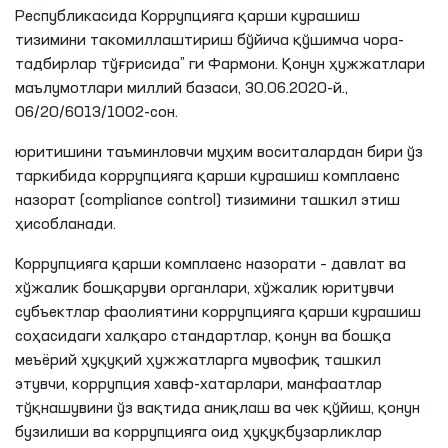
Республикасида Коррупцияга қарши курашиш
тизимини такомиллаштириш бўйича қўшимча чора-
тадбирлар тўғрисида” ги Фармони. Қонун ҳужжатлари
маълумотлари миллий базаси, 30.06.2020-й.,
06/20/6013/1002-сон.
юритишини таъминловчи муҳим воситалардан бири ўз
таркибида коррупцияга қарши курашиш комплаенс
назорат (compliance control) тизимини ташкил этиш
ҳисобланади.
Коррупцияга қарши комплаенс назорати – давлат ва
хўжалик бошқаруви органлари, хўжалик юритувчи
субъектлар фаолиятини коррупцияга қарши курашиш
соҳасидаги халқаро стандартлар, қонун ва бошқа
меъёрий ҳуқуқий ҳужжатларга мувофиқ ташкил
этувчи, коррупция хавф-хатарлари, манфаатлар
тўқнашувини ўз вақтида аниқлаш ва чек қўйиш, қонун
бузилиши ва коррупцияга оид ҳуқуқбузарликлар