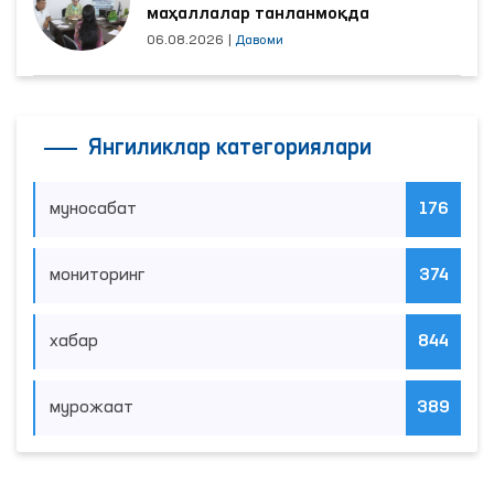
маҳаллалар танланмоқда
06.08.2026
|
Давоми
Янгиликлар категориялари
муносабат
176
мониторинг
374
хабар
844
мурожаат
389