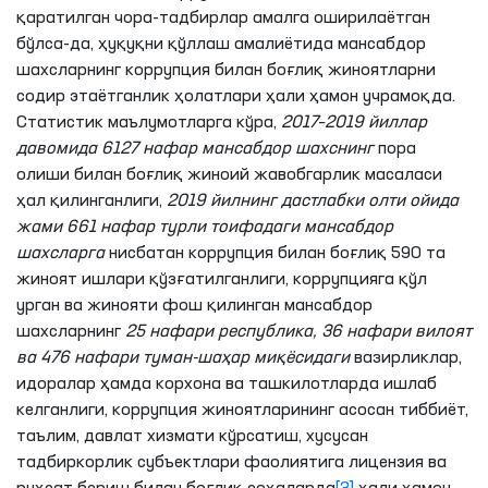
қаратилган чора-тадбирлар амалга оширилаётган
бўлса-да, ҳуқуқни қўллаш амалиётида мансабдор
шахсларнинг коррупция билан боғлиқ жиноятларни
содир этаётганлик ҳолатлари ҳали ҳамон учрамоқда.
Статистик маълумотларга кўра,
2017–2019 йиллар
давомида 6127 нафар мансабдор шахснинг
пора
олиши билан боғлиқ жиноий жавобгарлик масаласи
ҳал қилинганлиги,
2019 йилнинг дастлабки олти ойида
жами 661 нафар турли тоифадаги мансабдор
шахсларга
нисбатан коррупция билан боғлиқ 590 та
жиноят ишлари қўзғатилганлиги, коррупцияга қўл
урган ва жинояти фош қилинган мансабдор
шахсларнинг
25 нафари республика, 36 нафари вилоят
ва 476 нафари туман-шаҳар миқёсидаги
вазирликлар,
идоралар ҳамда корхона ва ташкилотларда ишлаб
келганлиги, коррупция жиноятларининг асосан тиббиёт,
таълим, давлат хизмати кўрсатиш, хусусан
тадбиркорлик субъектлари фаолиятига лицензия ва