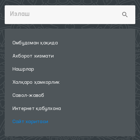
Омбудсман ҳақида
Ахборот хизмати
Нашрлар
Халқаро ҳамкорлик
Савол-жавоб
Интернет қабулхона
Сайт харитаси