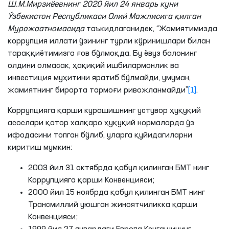
Ш.М.Мирзиёевнинг 2020 йил 24 январ
ь
куни
Ўзбекистон Республикаси Олий Мажлисига қилган
Мурожаатномасида
таъкидлаганидек, “Жамиятимизда
коррупция иллати ўзининг турли кўринишлари билан
тараққиётимизга ғов бўлмоқда. Бу ёвуз балонинг
олдини олмасак, ҳақиқий ишбилармонлик ва
инвестиция муҳитини яратиб бўлмайди, умуман,
жамиятнинг бирорта тармоғи ривожланмайди”
[1]
.
Коррупцияга қарши курашишнинг устувор ҳуқуқий
асослари қатор халқаро ҳуқуқий нормаларда ўз
ифодасини топган бўлиб, уларга қуйидагиларни
киритиш мумкин:
2003 йил 31 октябрда қабул қилинган БМТ нинг
Коррупцияга қарши Конвенцияси;
2000 йил 15 ноябрда қабул қилинган БМТ нинг
Трансмиллий уюшган жиноятчиликка қарши
Конвенцияси;