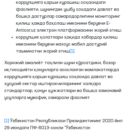
коррупцияга қарши курашиш соҳасидаги
фаолияти, шунингдек ушбу соҳадаги давлат ва
бошқа дастурлар самарадорлигини мониторинг
қилиш ҳамда баҳолаш имконини берувчи E-
Anticor.uz электрон платформасини жорий этиш;
коррупция ҳолатлари ҳақида хабардор қилиш
имконини берувчи махсус мобил дастурий
таъминотни жорий этиш
[1]
.
Хорижий амалиёт таҳлили шуни кўрсатдики, бозор
иқтисодиёти қонунларга асосланган мамлакатларда
коррупцияга қарши курашиш соҳасида давлат ва
хусусий сектор иштирокчиларининг халқаро
стандартлар, қонун ҳужжатлари ва бошқа замонавий
усулларга мувофиқ самарали фаолият
[1]
Ўзбекистон Республикаси Президентининг 2020 йил
29 июндаги ПФ-6013-сонли “Ўзбекистон