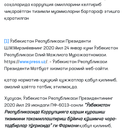
соҳаларида коррупция омилларини келтириб
чиқараётган тизимли муаммоларни бартараф этишга
қаратилган
[1]
Ўзбекистон Республикаси Президенти
Ш.М.Мирзиёевнинг 2020 йил 24 январ куни Ўзбекистон
Республикаси Олий Мажлисга Мурожаатномаси.
https://
www.press.uz
/. – Ўзбекистон Республикаси
Президенти Матбуот хизмати расмий wеб-сайти.
қатор норматив-ҳуқуқий ҳужжатлар қабул қилиниб,
амалий ҳаётга татбиқ этилмоқда.
Хусусан, Ўзбекистон Республикаси Президентининг
2020 йил 29 июндаги ПФ-6013-сонли
“Ўзбекистон
Республикасида Коррупцияга қарши курашиш
тизимини такомиллаштириш бўйича қўшимча чора-
тадбирлар тўғрисида” ги Фармони
қабул қилиниб,