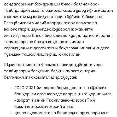
қоидаларининг бажарилиши билан боғлиқ чора-
тадбирларни амалга ошириш ҳамда ушбу йўналишдаги
фаолиятни мувофиқлаштириш бўйича Ўзбекистон
Республикаси миллий координатори вазифа ва
ваколатлари, шунингдек фуқаролик жамияти
институтлари билан биргаликда ҳудудлар, иқтисодиёт
тармоқлари ва бошқа соҳалар кесимида
коррупциянинг даражасини баҳоловчи миллий индекс
тузишни ташкиллаштириш юклатилди.
Шунингдек, мазкур Фармон асосида қуйидаги чора-
тадбирларни босқичма-босқич амалга ошириш
белгиланлиги аҳамиятлидир, хусусан:
2020–2021 йилларда барча давлат ва хўжалик
бошқаруви органларида коррупцияга қарши ички
назорат тизими (“комплаенс-назорат”) ни
босқичма-босқич жорий этиш;
давлат ҳокимияти ва бошқаруви органларининг