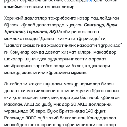
руҳсат бериш билан боғлиқ соҳаларда
[3]
ҳали ҳамон
камаймаётганлиги ташвишлидир.
Хорижий давлатлар тажрибасига назар ташлайдиган
бўлсак, кўплаб давлатларда, хусусан
Сингапур, Буюк
Британия, Германия, АҚШ
каби ривожланган
мамлакатларда “Давлат хизмати тўғрисида” ги,
“Давлат хизматида жамоатчилик назорати тўғрисида”
ги Қонунлар ҳамда давлат хизматчилари, мансабдор
шахслар, шунингдек судяларнинг хатти-ҳаракат
меъёрларини тартибга солувчи Ахлоқ кодекслари
мавжуд эканлигини кўришимиз мумкин.
Эътиборли жиҳат шундаки, мазкур нормалар билан
давлат хизматчиларининг олиши мумкин бўлган совға
ёки ҳадяларнинг аниқ миқдори ҳам белгилаб қўйилган.
Масалан, АҚШ да ушбу миқдор 20 АҚШ долларини,
Францияда 35 евро, Буюк Британияда 140 фунт,
Россияда 3000 рубл этиб белгиланган, Канадада эса
мансабдор шахсларнинг пул кўринишидаги совғалар