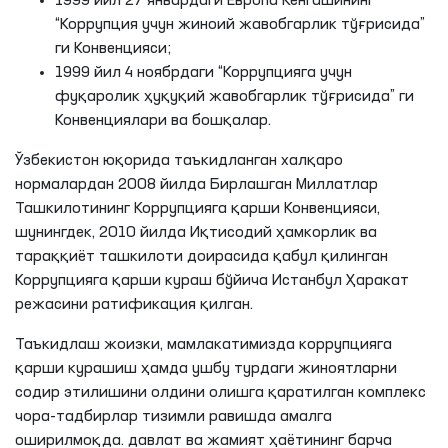
1999 йил 27 январдаги Европа Кенгашининг
“Коррупция учун жиноий жавобгарлик тўғрисида”
ги Конвенцияси;
1999 йил 4 ноябрдаги “Коррупцияга учун
фуқаролик ҳуқуқий жавобгарлик тўғрисида” ги
Конвенциялари ва бошқалар.
Ўзбекистон юқорида таъкидланган халқаро
нормалардан 2008 йилда Бирлашган Миллатлар
Ташкилотининг Коррупцияга қарши Конвенцияси,
шунингдек, 2010 йилда Иқтисодий ҳамкорлик ва
тараққиёт ташкилоти доирасида қабул қилинган
Коррупцияга қарши кураш бўйича Истанбул Ҳаракат
режасини ратификация қилган.
Таъкидлаш жоизки, мамлакатимизда коррупцияга
қарши курашиш ҳамда ушбу турдаги жиноятларни
содир этилишини олдини олишга қаратилган комплекс
чора-тадбирлар тизимли равишда амалга
оширилмоқда. давлат ва жамият ҳаётининг барча