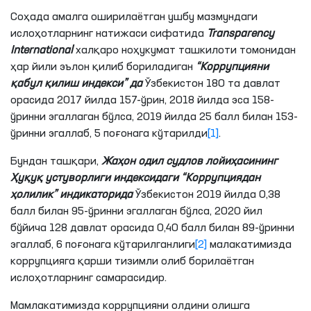
Соҳада амалга оширилаётган ушбу мазмундаги
ислоҳотларнинг натижаси сифатида
Transparency
International
халқаро ноҳукумат ташкилоти томонидан
ҳар йили эълон қилиб бориладиган
“Коррупцияни
қабул қилиш индекси” да
Ўзбекистон 180 та давлат
орасида 2017 йилда 157-ўрин, 2018 йилда эса 158-
ўринни эгаллаган бўлса, 2019 йилда 25 балл билан 153-
ўринни эгаллаб, 5 поғонага кўтарилди
[1]
.
Бундан ташқари,
Жаҳон одил судлов лойиҳасининг
Ҳуқуқ устуворлиги индексидаги “Коррупциядан
ҳолилик” индикаторида
Ўзбекистон 2019 йилда 0,38
балл билан 95-ўринни эгаллаган бўлса, 2020 йил
бўйича 128 давлат орасида 0,40 балл билан 89-ўринни
эгаллаб, 6 поғонага кўтарилганлиги
[2]
малакатимизда
коррупцияга қарши тизимли олиб борилаётган
ислоҳотларнинг самарасидир.
Мамлакатимизда коррупцияни олдини олишга