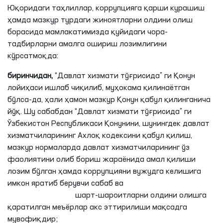
Юқоридаги таҳлиллар, коррупцияга қарши курашиш
ҳамда мазкур турдаги жиноятларни олдини олиш
борасида мамлакатимизда қуйидаги чора-
тадбирларни амалга ошириш лозимлигини
кўрсатмоқда:
биринчидан,
“Давлат хизмати тўғрисида” ги Қонун
лойиҳаси ишлаб чиқилиб, муҳокама қилинаётган
бўлса-да, ҳали ҳамон мазкур Қонун қабул қилинганича
йўқ. Шу сабабдан “Давлат хизмати тўғрисида” ги
Ўзбекистон Республикаси Қонунини, шунингдек давлат
хизматчиларининг Ахлоқ кодексини қабул қилиш,
мазкур нормаларда давлат хизматчиларининг ўз
фаолиятини олиб бориш жараёнида амал қилиши
лозим бўлган ҳамда коррупцияни вужудга келишига
имкон яратиб берувчи сабаб ва
шарт-шароитларни олдини олишга
қаратилган меъёрлар акс эттирилиши мақсадга
мувофиқдир;