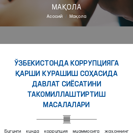
МАҚОЛА
Aсосий
Мақола
ЎЗБEКИСТОНДА КОРРУПЦИЯГА
ҚАРШИ КУРАШИШ СОҲАСИДА
ДАВЛАТ СИЁСАТИНИ
ТАКОМИЛЛАШТИРТИШ
МАСАЛАЛАРИ
Бугунги кунда коррупция муаммосига жаҳоннинг