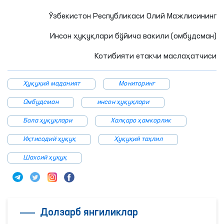
Ўзбекистон Республикаси Олий Мажлисининг
Инсон ҳуқуқлари бўйича вакили (омбудсман)
Котибияти етакчи маслаҳатчиси
Ҳуқуқий маданият
Мониторинг
Омбудсман
инсон ҳуқуқлари
Бола ҳуқуқлари
Халқаро ҳамкорлик
Иқтисодий ҳуқуқ
Ҳуқуқий таҳлил
Шахсий ҳуқуқ
Долзарб янгиликлар