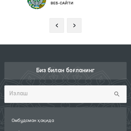
ВЕБ-САЙТИ
‹
›
Биз билан боғланинг
Омбудсман ҳақида