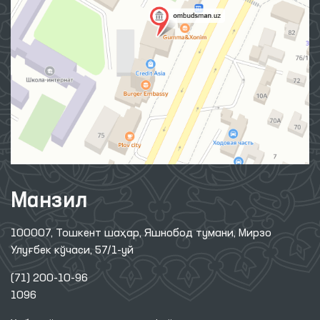
Манзил
100007, Тошкент шаҳар, Яшнобод тумани, Мирзо
Улуғбек кўчаси, 57/1-уй
(71) 200-10-96
1096