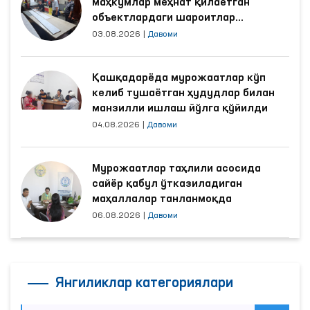
маҳкумлар меҳнат қилаётган
объектлардаги шароитлар
яхшиланди
03.08.2026
|
Давоми
Қашқадарёда мурожаатлар кўп
келиб тушаётган ҳудудлар билан
манзилли ишлаш йўлга қўйилди
04.08.2026
|
Давоми
Мурожаатлар таҳлили асосида
сайёр қабул ўтказиладиган
маҳаллалар танланмоқда
06.08.2026
|
Давоми
Янгиликлар категориялари