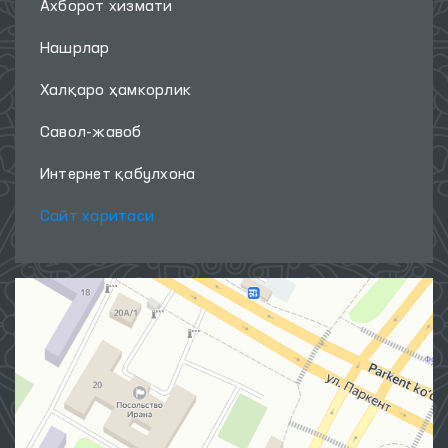
Ахборот хизмати
Нашрлар
Халқаро ҳамкорлик
Савол-жавоб
Интернет қабулхона
Сайт харитаси