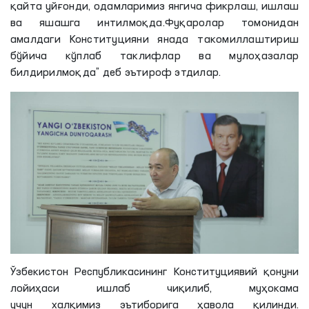
қайта уйғонди, одамларимиз янгича фикрлаш, ишлаш
ва яшашга интилмоқда.Фуқаролар томонидан
амалдаги Конституцияни янада такомиллаштириш
бўйича кўплаб таклифлар ва мулоҳазалар
билдирилмоқда” деб эътироф этдилар.
Ўзбекистон Республикасининг Конституциявий қонуни
лойиҳаси ишлаб чиқилиб, муҳокама
учун
халқимиз
эътиборига ҳавола қилинди.