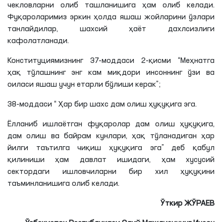
чекловларни олиб ташланишига ҳам олиб келади.
Фуқароларимиз эркин ҳолда яшаш жойларини ўзлари
танлайдилар, шахсий ҳаёт дахлсизлиги
кафолатланади.
Конституциямизнинг 37-моддаси 2-қисми “Меҳнатга
ҳақ тўлашнинг энг кам миқдори инсоннинг ўзи ва
оиласи яшаш учун етарли бўлиши керак”;
38-моддаси “ Ҳар бир шахс дам олиш ҳуқуқига эга.
Ёлланиб ишлаётган фуқаролар дам олиш ҳуқуқига,
дам олиш ва байрам кунлари, ҳақ тўланадиган ҳар
йилги таътилга чиқиш ҳуқуқига эга” деб қабул
қилиниши ҳам давлат ишидаги, ҳам хусусий
сектордаги ишловчиларни бир хил ҳуқуқини
таъминланишига олиб келади.
Ўткир
ЖЎРАЕВ