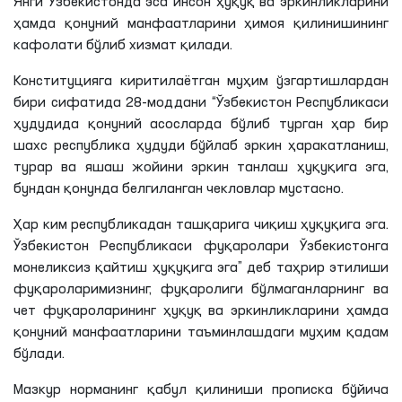
Янги Ўзбекистонда эса инсон ҳуқуқ ва эркинликларини
ҳамда қонуний манфаатларини ҳимоя қилинишининг
кафолати бўлиб хизмат қилади.
Конституцияга киритилаётган муҳим ўзгартишлардан
бири сифатида 28-моддани “Ўзбекистон Республикаси
ҳудудида қонуний асосларда бўлиб турган ҳар бир
шахс республика ҳудуди бўйлаб эркин ҳаракатланиш,
турар ва яшаш жойини эркин танлаш ҳуқуқига эга,
бундан қонунда белгиланган чекловлар мустасно.
Ҳар ким республикадан ташқарига чиқиш ҳуқуқига эга.
Ўзбекистон Республикаси фуқаролари Ўзбекистонга
монеликсиз қайтиш ҳуқуқига эга” деб таҳрир этилиши
фуқароларимизнинг, фуқаролиги бўлмаганларнинг ва
чет фуқароларининг ҳуқуқ ва эркинликларини ҳамда
қонуний манфаатларини таъминлашдаги муҳим қадам
бўлади.
Мазкур норманинг қабул қилиниши прописка бўйича