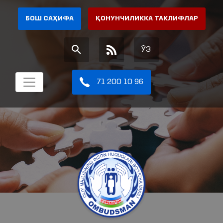
БОШ САҲИФА
ҚОНУНЧИЛИККА ТАКЛИФЛАР
ЎЗ
71 200 10 96