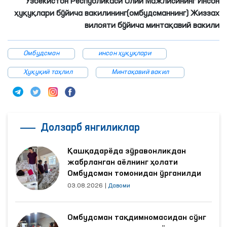
Ўзбекистон Республикаси Олий Мажлисининг Инсон
ҳуқуқлари бўйича вакилининг(омбудсманнинг) Жиззах
вилояти бўйича минтақавий вакили
Омбудсман
инсон ҳуқуқлари
Ҳуқуқий таҳлил
Минтақавий вакил
Долзарб янгиликлар
Қашқадарёда зўравонликдан
жабрланган аёлнинг ҳолати
Омбудсман томонидан ўрганилди
03.08.2026
|
Давоми
Омбудсман тақдимномасидан сўнг