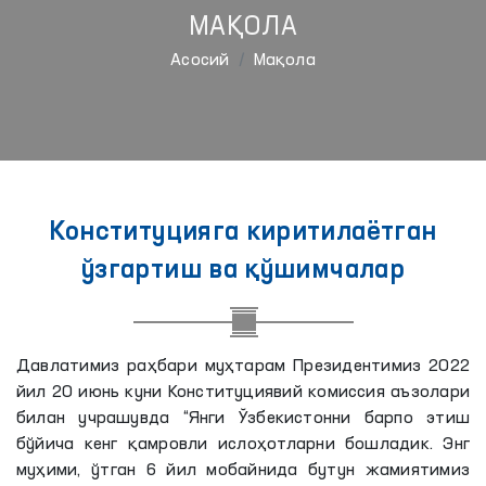
МАҚОЛА
Aсосий
Мақола
Конституцияга киритилаётган
ўзгартиш ва қўшимчалар
Давлатимиз раҳбари муҳтарам Президентимиз 2022
йил 20 июнь куни Конституциявий комиссия аъзолари
билан учрашувда “Янги Ўзбекистонни барпо этиш
бўйича кенг қамровли ислоҳотларни бошладик. Энг
муҳими, ўтган 6 йил мобайнида бутун жамиятимиз