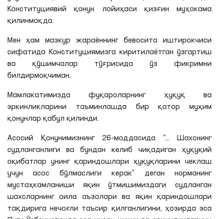
Конституциявий қонун лойиҳаси қизғин муҳокама
қилинмоқда.
Мен ҳам мазкур жараённинг бевосита иштирокчиси
сифатида Конституциямизга киритилаётган ўзгартиш
ва қўшимчалар тўғрисида ўз фикримни
билдирмоқчиман.
Мамлакатимизда фуқароларнинг ҳуқуқ ва
эркинликларини таъминлашда бир қатор муҳим
қонунлар қабул қилинди.
Асосий Қонунимизнинг 26-моддасида “... Шахснинг
судланганлиги ва бундан келиб чиқадиган ҳуқуқий
оқибатлар унинг қариндошлари ҳуқуқларини чеклаш
учун асос бўлмаслиги керак” деган норманинг
мустаҳкамланиши яқин ўтмишимиздаги судланган
шахсларнинг оила аъзолари ва яқин қариндошлари
тақдирига нечоғли таъсир қилганлигини, ҳозирда эса