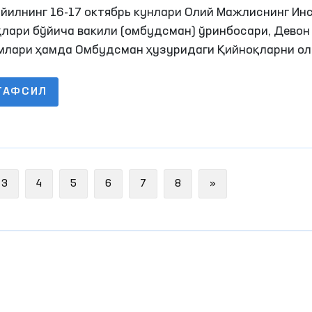
нилганда Омбудсман тавсиясига кўра баъз
 йилнинг 16-17 октябрь кунлари Олий Мажлиснинг Ин
ссасалар таъмирлангани аниқланди
қлари бўйича вакили (омбудсман) ўринбосари, Девон
млари ҳамда Омбудсман ҳузуридаги Қийноқларни о
 бўйича Миллий превентив механизми доирасида фа
увчи жамоатчилик гуруҳи аъзолари томонидан Хора
ТАФСИЛ
ҳаракатланиш эркинлиги чекланган
лар сақланадиган ёпиқ муассасаларда мониторинг
ифлари амалга оширилди. Ушбу жараёнларда ОАВ
ллари ҳам иштирок этишди.
Next
3
4
5
6
7
8
»