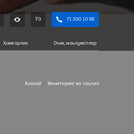
ЎЗ
71 200 10 96
Ҳамкорлик
Очиқ маълумотлар
Aсосий
Мониторинг ва таҳлил