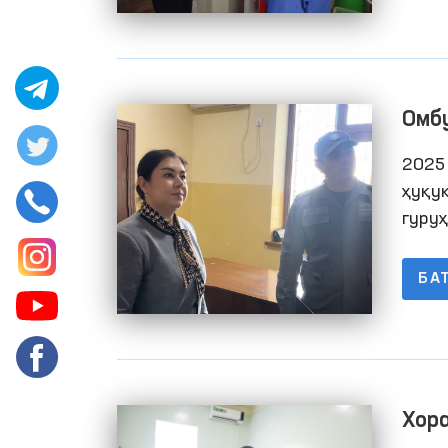
ихти
марк
фили
ногир
Омб
яшов
муа
мони
2025
ҳола
ҳуқу
гуру
эрки
муас
БА
Хор