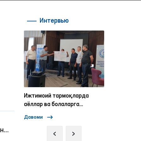
Интервью
н
нсон
Ижтимоий тармоқларда
Омбудсманни
аёллар ва болаларга
нисбатан зўравонликка
Давоми
Давоми
қарши курашиш
механизмлари
‹
›