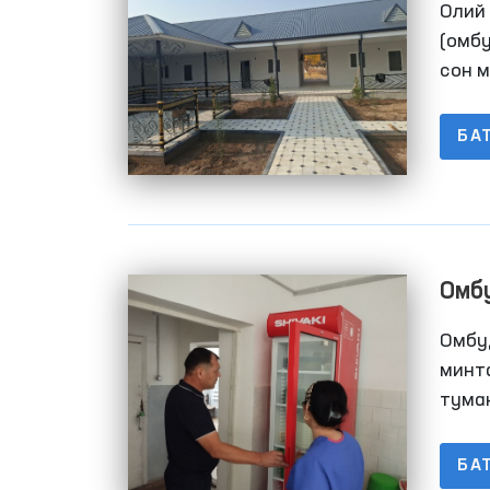
Олий
муд
(омб
сон 
ташр
хонал
БА
Омб
Қор
Омбу
хуш
минт
тума
маст
тума
БА
ишла