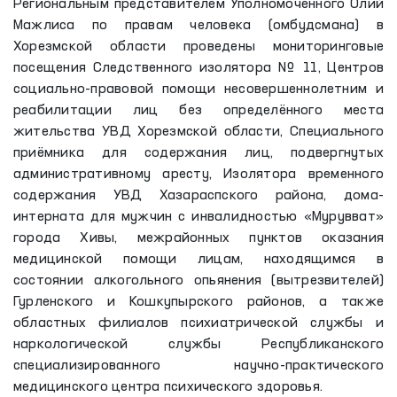
Региональным представителем Уполномоченного Олий
Мажлиса по правам человека (омбудсмана) в
Хорезмской области проведены мониторинговые
посещения Следственного изолятора № 11, Центров
социально-правовой помощи несовершеннолетним и
реабилитации лиц без определённого места
жительства УВД Хорезмской области, Специального
приёмника для содержания лиц, подвергнутых
административному аресту, Изолятора временного
содержания УВД Хазараспского района, дома-
интерната для мужчин с инвалидностью «Мурувват»
города Хивы, межрайонных пунктов оказания
медицинской помощи лицам, находящимся в
состоянии алкогольного опьянения (вытрезвителей)
Гурленского и Кошкупырского районов, а также
областных филиалов психиатрической службы и
наркологической службы Республиканского
специализированного научно-практического
медицинского центра психического здоровья.