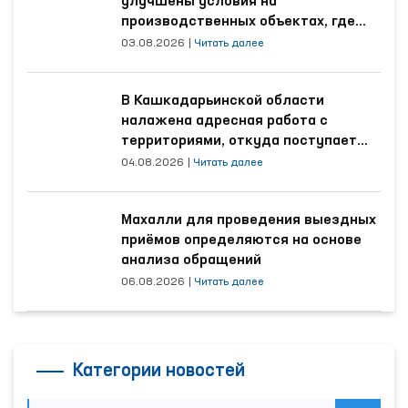
улучшены условия на
производственных объектах, где
трудятся осуждённые
03.08.2026
|
Читать далее
В Кашкадарьинской области
налажена адресная работа с
территориями, откуда поступает
наибольшее количество обращений
04.08.2026
|
Читать далее
Махалли для проведения выездных
приёмов определяются на основе
анализа обращений
06.08.2026
|
Читать далее
Категории новостей