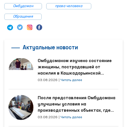
Омбудсман
права человека
Обращения
Актуальные новости
Омбудсманом изучено состояние
женщины, пострадавшей от
насилия в Кашкадарьинской
области
03.08.2026
|
Читать далее
После представления Омбудсмана
улучшены условия на
производственных объектах, где
трудятся осуждённые
03.08.2026
|
Читать далее