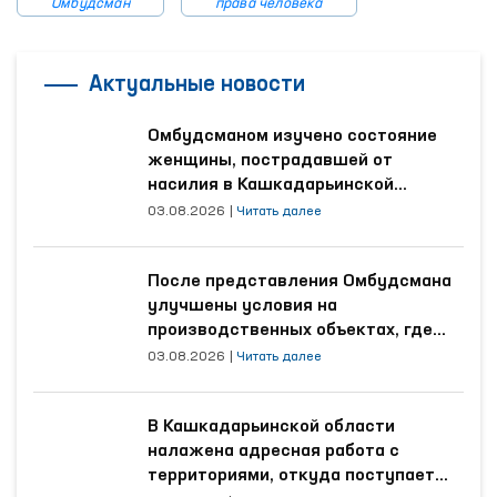
Омбудсман
права человека
Актуальные новости
Омбудсманом изучено состояние
женщины, пострадавшей от
насилия в Кашкадарьинской
области
03.08.2026
|
Читать далее
После представления Омбудсмана
улучшены условия на
производственных объектах, где
трудятся осуждённые
03.08.2026
|
Читать далее
В Кашкадарьинской области
налажена адресная работа с
территориями, откуда поступает