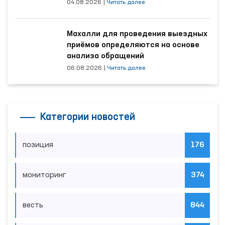
наибольшее количество обращений
04.08.2026
|
Читать далее
Махалли для проведения выездных
приёмов определяются на основе
анализа обращений
06.08.2026
|
Читать далее
Категории новостей
позиция
176
мониторинг
374
весть
844