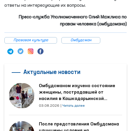
ответы на интересующие их вопросы.
Пресс-служба Уполномоченного Олий Мажлиса по
правам человека (омбудсмана)
Правовая культура
Омбудсман
Актуальные новости
Омбудсманом изучено состояние
женщины, пострадавшей от
насилия в Кашкадарьинской
области
03.08.2026
|
Читать далее
После представления Омбудсмана
улучшены условия на