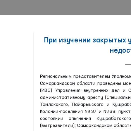
При изучении закрытых 
недос
Региональным представителем Уполномо
Самаркандской области проведены мон
(ИВС) Управления внутренних дел и 
административному аресту (Специальн
Тайлакского, Пайарыкского и Кушра
Колонии-поселения №37 и №38; пункт
состоянии опьянения Кушработског
(вытрезвители); Самаркандском област