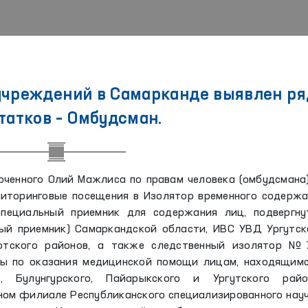
учреждений в Самарканде выявлен ря
татков – Омбудсман.
ченного Олий Мажлиса по правам человека (омбудсмана
иторинговые посещения в Изолятор временного содержа
Специальный приемник для содержания лиц, подвергну
ый приемник) Самаркандской области, ИВС УВД Ургутско
ботского районов, а также следственный изолятор №
ы по оказания медицинской помощи лицам, находящимс
о, Булунгурского, Пайарыкского и Ургутского райо
ном филиале Республиканского специализированного нау