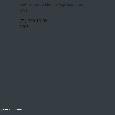
район, улица Мирзо Улугбека, дом
57/1
(71) 200-10-96
1096
 администрации.