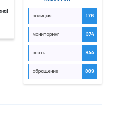
ана)
позиция
176
мониторинг
374
весть
844
обращение
389