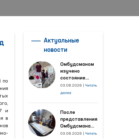
Актуальные
д
новости
Омбудсманом
изучено
состояние
) по
женщины,
03.08.2026
|
Читать
ния
пострадавшей от
далее
тых
насилия в
го,
Кашкадарьинской
7 и
области
После
я в
представления
нов
Омбудсмана
улучшены
чно-
03.08.2026
|
Читать