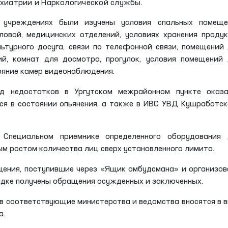
ихиатрии и Наркологической службы.
 учреждениях были изучены условия спальных помеще
ловой, медицинских отделений, условиях хранения проду
льтурного досуга, связи по телефонной связи, помещений
й, комнат для досмотра, прогулок, условия помещений
ояние камер видеонаблюдения.
д недостатков в Ургутском межрайонном пункте оказа
я в состоянии опьянения, а также в ИВС УВД Кушработск
Специальном приемнике определенного оборудования 
ым ростом количества лиц сверх установленного лимита.
щения, поступившие через «Ящик омбудсмана» и организо
ядке получены обращения осужденных и заключенных.
 в соответствующие министерства и ведомства вносятся в 
а.