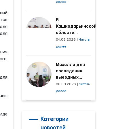
условия на
далее
производственных
ний
объектах, где
ктов
трудятся
В
осуждённые
Кашкадарьинской
 для
области
 для
налажена
04.08.2026
|
Читать
адресная работа
далее
с территориями,
ния
откуда поступает
ого,
наибольшее
Махалли для
количество
проведения
обращений
для
выездных
приёмов
06.08.2026
|
Читать
определяются
далее
ваны
на основе
анализа
обращений
виде
Категории
новостей