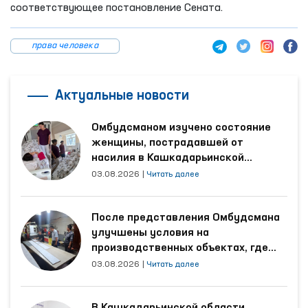
соответствующее постановление Сената.
права человека
Актуальные новости
Омбудсманом изучено состояние
женщины, пострадавшей от
насилия в Кашкадарьинской
области
03.08.2026
|
Читать далее
После представления Омбудсмана
улучшены условия на
производственных объектах, где
трудятся осуждённые
03.08.2026
|
Читать далее
В Кашкадарьинской области