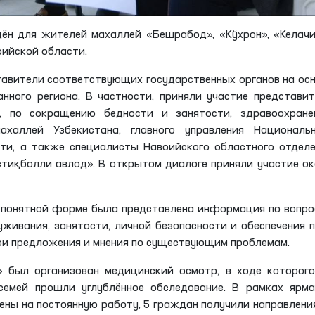
ён для жителей махаллей «Бешрабод», «Кўхрон», «Келач
оийской области.
авители соответствующих государственных органов на ос
нного региона. В частности, приняли участие представи
, по сокращению бедности и занятости, здравоохранен
ахаллей Узбекистана, главного управления Национальн
ти, а также специалисты Навоийского областного отдел
тиқболли авлод». В открытом диалоге приняли участие о
и понятной форме была представлена информация по вопр
живания, занятости, личной безопасности и обеспечения 
вои предложения и мнения по существующим проблемам.
 был организован медицинский осмотр, в ходе которого
семей прошли углублённое обследование. В рамках ярма
ны на постоянную работу, 5 граждан получили направлени