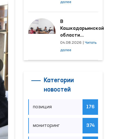
условия на
далее
производственных
объектах, где
трудятся
В
осуждённые
Кашкадарьинской
области
налажена
04.08.2026
|
Читать
адресная работа
далее
с территориями,
откуда поступает
наибольшее
количество
Категории
обращений
новостей
позиция
176
мониторинг
374