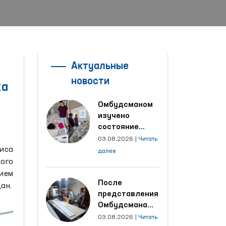
Актуальные
»
новости
ка
Омбудсманом
изучено
состояние
женщины,
03.08.2026
|
Читать
пострадавшей от
иса
далее
насилия в
ого
Кашкадарьинской
ием
области
После
ан.
представления
Омбудсмана
улучшены
03.08.2026
|
Читать