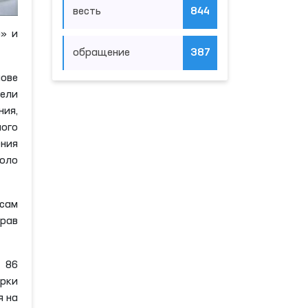
весть
844
и» и
обращение
387
нове
тели
ия,
ого
ения
коло
осам
прав
 86
рки
я на