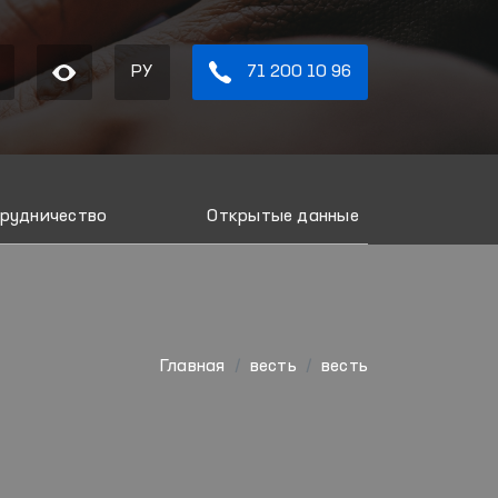
РУ
71 200 10 96
рудничество
Открытые данные
Главная
весть
весть