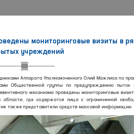
роведены мониторинговые визиты в р
рытых учреждений
рудниками Аппарата Уполномоченного Олий Мажлиса по пр
нами Общественной группы по предупреждению пыток 
евентивного механизма проведены мониторинговые визи
 области, где содержатся лица с ограниченной свобо
стие также представители средств массовой информации.