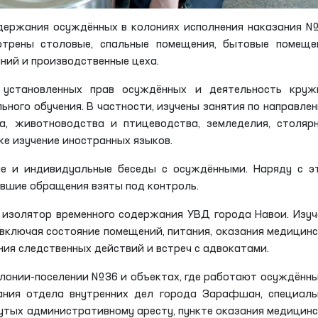
одержания осуждённых в колониях исполнения наказания 
трены столовые, спальные помещения, бытовые помещен
ний и производственные цеха.
 установленных прав осуждённых и деятельность кружк
ьного обучения. В частности, изучены занятия по направле
ва, животноводства и птицеводства, земледелия, столяр
же изучение иностранных языков.
е и индивидуальные беседы с осуждёнными. Наряду с э
вшие обращения взяты под контроль.
изолятор временного содержания УВД города Навои. Изу
включая состояние помещений, питания, оказания медицин
ия следственных действий и встреч с адвокатами.
колонии-поселении №36 и объектах, где работают осуждённы
ания отдела внутренних дел города Зарафшан, специаль
утых административному аресту, пункте оказания медицин