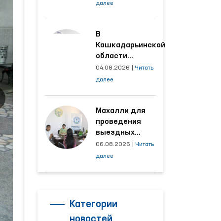
условия на
далее
производственных
объектах, где
трудятся
В
осуждённые
Кашкадарьинской
области
налажена
04.08.2026
|
Читать
адресная работа
далее
с территориями,
откуда поступает
наибольшее
Махалли для
количество
проведения
обращений
выездных
приёмов
06.08.2026
|
Читать
определяются
далее
на основе
анализа
обращений
Категории
новостей