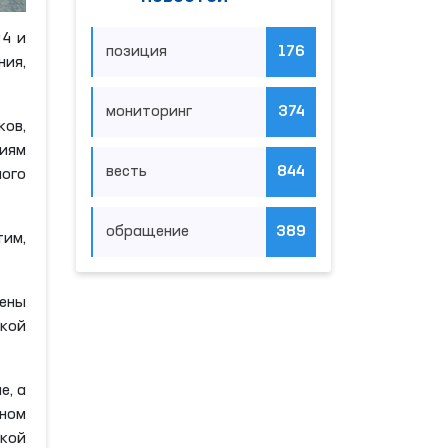
№4 и
позиция
176
ия,
мониторинг
374
ов,
ниям
весть
844
ного
обращение
389
тим,
чены
ской
е, а
ном
ской