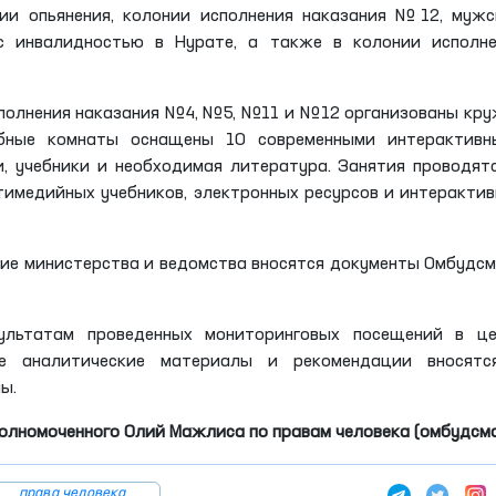
ии опьянения, колонии исполнения наказания №12, мужс
с инвалидностью в Нурате, а также в колонии исполне
сполнения наказания №4, №5, №11 и №12 организованы кр
ебные комнаты оснащены 10 современными интерактивн
, учебники и необходимая литература. Занятия проводят
тимедийных учебников, электронных ресурсов и интеракти
ие министерства и ведомства вносятся документы Омбудс
ультатам проведенных мониторинговых посещений в це
ые аналитические материалы и рекомендации вносятс
ы.
олномоченного Олий Мажлиса по правам человека (омбудсм
права человека