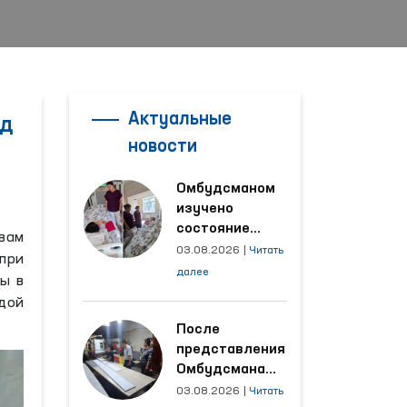
Актуальные
яд
новости
Омбудсманом
изучено
состояние
авам
женщины,
03.08.2026
|
Читать
при
пострадавшей от
далее
ты в
насилия в
дой
Кашкадарьинской
области
После
представления
Омбудсмана
улучшены
03.08.2026
|
Читать