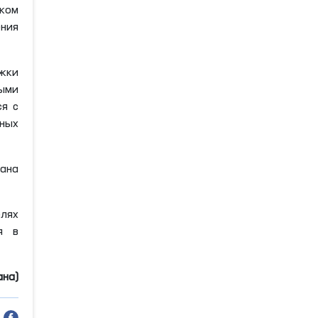
ком
ния
ужки
ыми
ся с
вных
мана
лях
я в
ана)