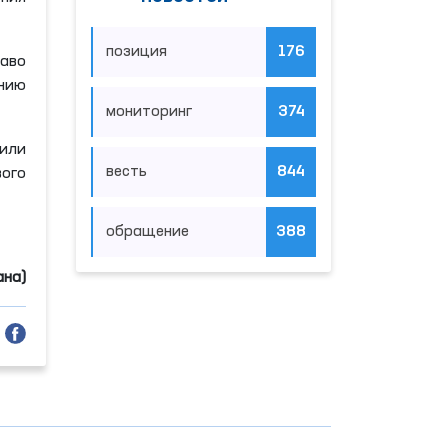
позиция
176
раво
ению
мониторинг
374
 или
весть
844
ого
обращение
388
ана)