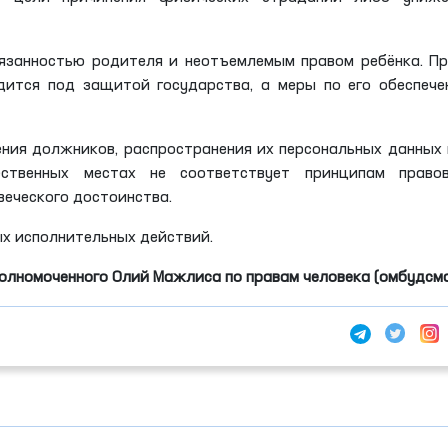
бязанностью родителя и неотъемлемым правом ребёнка. П
дится под защитой государства, а меры по его обеспеч
ения должников, распространения их персональных данных
твенных местах не соответствует принципам правов
веческого достоинства.
х исполнительных действий.
олномоченного Олий Мажлиса по правам человека (омбудсм