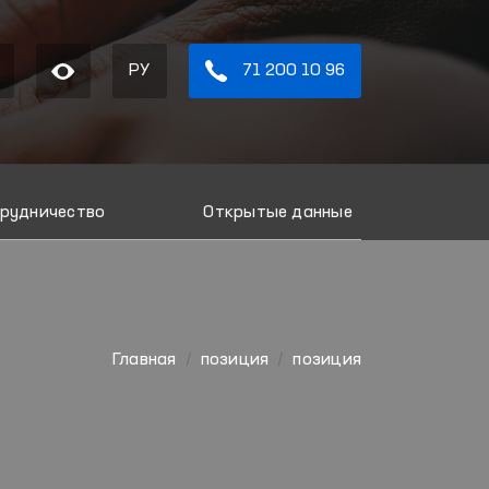
РУ
71 200 10 96
рудничество
Открытые данные
Главная
позиция
позиция