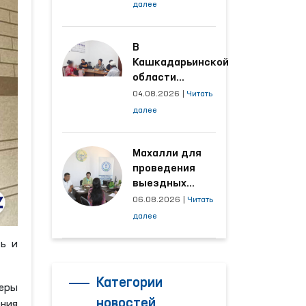
условия на
далее
производственных
объектах, где
трудятся
В
осуждённые
Кашкадарьинской
области
налажена
04.08.2026
|
Читать
адресная работа
далее
с территориями,
откуда поступает
наибольшее
Махалли для
количество
проведения
обращений
выездных
приёмов
06.08.2026
|
Читать
определяются
далее
на основе
анализа
ть и
обращений
Категории
меры
новостей
ния