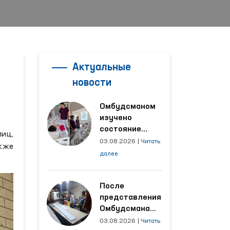
Актуальные
новости
Омбудсманом
изучено
состояние
лиц,
женщины,
03.08.2026
|
Читать
акже
пострадавшей от
далее
насилия в
Кашкадарьинской
области
После
представления
Омбудсмана
улучшены
03.08.2026
|
Читать