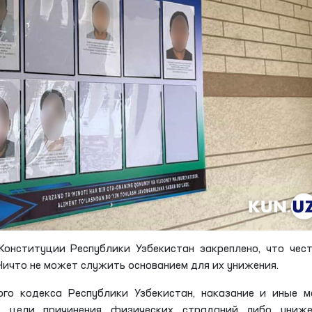
Конституции Республики Узбекистан закреплено, что чес
Ничто не может служить основанием для их унижения.
ного кодекса Республики Узбекистан, наказание и иные 
т цели причинения физических страданий либо униже