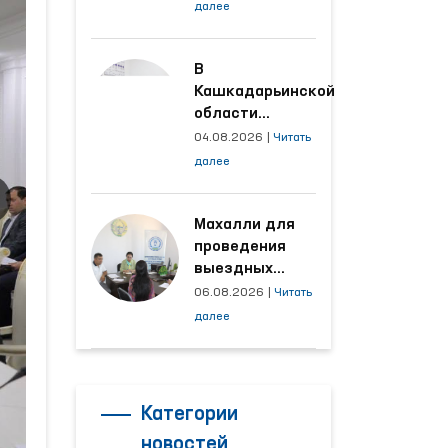
условия на
далее
производственных
объектах, где
трудятся
В
осуждённые
Кашкадарьинской
области
налажена
04.08.2026
|
Читать
адресная работа
далее
с территориями,
откуда поступает
наибольшее
Махалли для
количество
проведения
обращений
выездных
приёмов
06.08.2026
|
Читать
определяются
далее
на основе
анализа
обращений
Категории
новостей