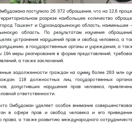
 Омбудсмана поступило 26 372 обращения, что на 12,6 проц
территориальном разрезе наибольшее количество обращ
город Ташкент и Сурхандарьинскую область, наименьшее 
ьинскую область. По результатам изучения обращени
целях устранения нарушений прав и свобод человека, а т
допущению, в государственные органы и учреждения, а так
 194 меры реагирования в форме представлений, требова
явлений, а также заключений.
нные задолженности граждан на сумму более 263 млн су
аждан. 118 должностных лиц государственных органо
нов, допустивших нарушения прав человека, привлечен
ловной ответственности.
 что Омбудсман уделяет особое внимание совершенствов
стан в сфере прав и свобод человека и его приведени
о права, а также развитию международного сотрудничест