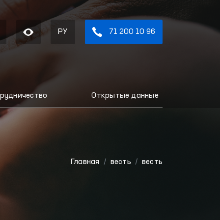
РУ
71 200 10 96
рудничество
Открытые данные
Главная
весть
весть