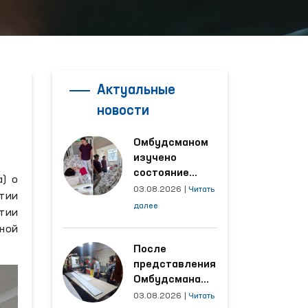
Актуальные
новости
Омбудсманом
изучено
состояние
) о
женщины,
03.08.2026
|
Читать
тии
пострадавшей от
далее
тии
насилия в
ной
Кашкадарьинской
области
После
представления
Омбудсмана
улучшены
03.08.2026
|
Читать