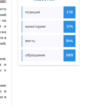
ента
позиция
176
ений
— на
й и
мониторинг
374
акже
же в
весть
844
ний,
обращение
389
мов.
в и
ы к
анию
ю в
ва в