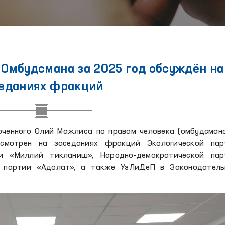
 Омбудсмана за 2025 год обсуждён на
еданиях фракций
ченного Олий Мажлиса по правам человека (омбудсмана
смотрен на заседаниях фракций Экологической пар
ии «Миллий тикланиш», Народно-демократической пар
й партии «Адолат», а также УзЛиДеП в Законодатель