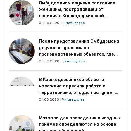
Омбудсманом изучено состояние
женщины, пострадавшей от
насилия в Кашкадарьинской
области
03.08.2026
|
Читать далее
После представления Омбудсмана
улучшены условия на
производственных объектах, где
трудятся осуждённые
03.08.2026
|
Читать далее
В Кашкадарьинской области
налажена адресная работа с
территориями, откуда поступает
наибольшее количество обращений
04.08.2026
|
Читать далее
Махалли для проведения выездных
приёмов определяются на основе