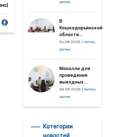
условия на
далее
ана)
производственных
объектах, где
трудятся
В
осуждённые
Кашкадарьинской
области
налажена
04.08.2026
|
Читать
адресная работа
далее
с территориями,
откуда поступает
наибольшее
Махалли для
количество
проведения
обращений
выездных
приёмов
06.08.2026
|
Читать
определяются
далее
на основе
анализа
обращений
Категории
новостей