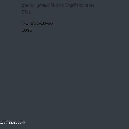
район, улица Мирзо Улугбека, дом
57/1
(71) 200-10-96
1096
 администрации.