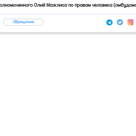
олномоченного Олий Мажлиса по правам человека (омбудсм
Обращения