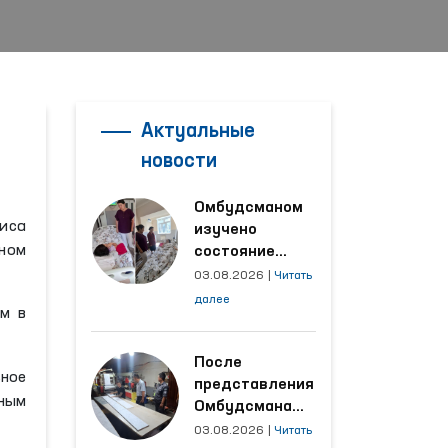
Актуальные
новости
Омбудсманом
лиса
изучено
вном
состояние
женщины,
03.08.2026
|
Читать
пострадавшей от
далее
ем в
насилия в
Кашкадарьинской
области
После
ьное
представления
ным
Омбудсмана
улучшены
03.08.2026
|
Читать