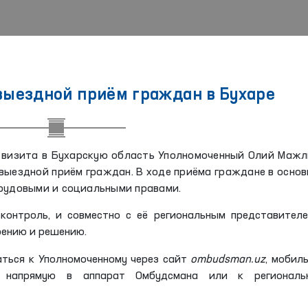
выездной приём граждан в Бухаре
о визита в Бухарскую область Уполномоченный Олий Маж
 выездной приём граждан. В ходе приёма граждане в осно
трудовыми и социальными правами.
онтроль, и совместно с её региональным представител
рению и решению.
аться к Уполномоченному через сайт
ombudsman.uz
, мобил
 напрямую в аппарат Омбудсмана или к региональ