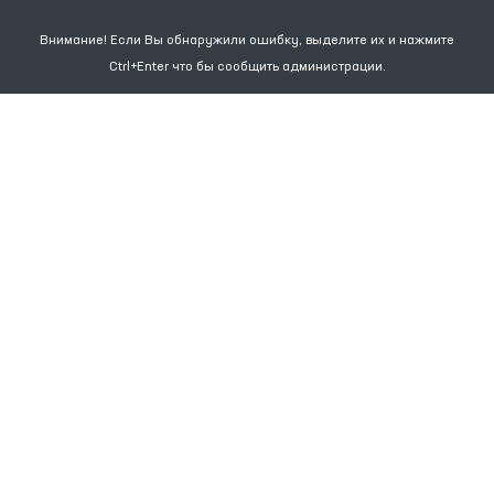
Внимание! Если Вы обнаружили ошибку, выделите их и нажмите
Ctrl+Enter что бы сообщить администрации.