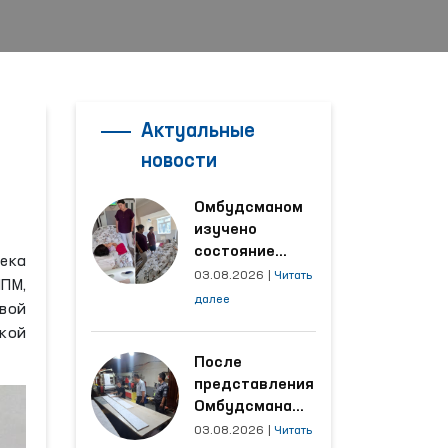
Актуальные
новости
Омбудсманом
изучено
состояние
ека
женщины,
03.08.2026
|
Читать
ПМ,
пострадавшей от
далее
вой
насилия в
кой
Кашкадарьинской
области
После
представления
Омбудсмана
улучшены
03.08.2026
|
Читать