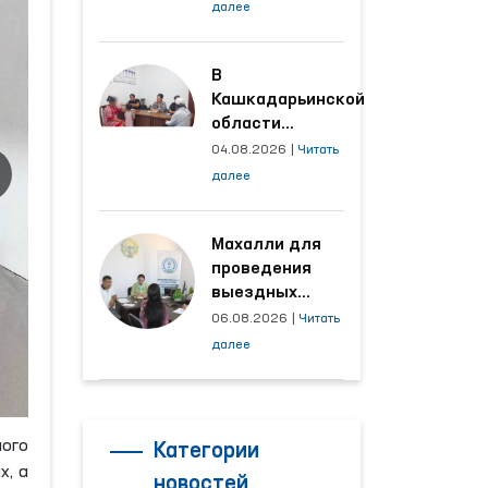
условия на
далее
производственных
объектах, где
трудятся
В
осуждённые
Кашкадарьинской
области
налажена
04.08.2026
|
Читать
адресная работа
далее
с территориями,
откуда поступает
наибольшее
Махалли для
количество
проведения
обращений
выездных
приёмов
06.08.2026
|
Читать
определяются
далее
на основе
анализа
обращений
ого
Категории
х, а
новостей