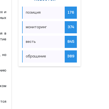
ых и
позиция
176
ьных
мониторинг
374
я в
стие
весть
845
, на
обращение
389
ению
ском
тся