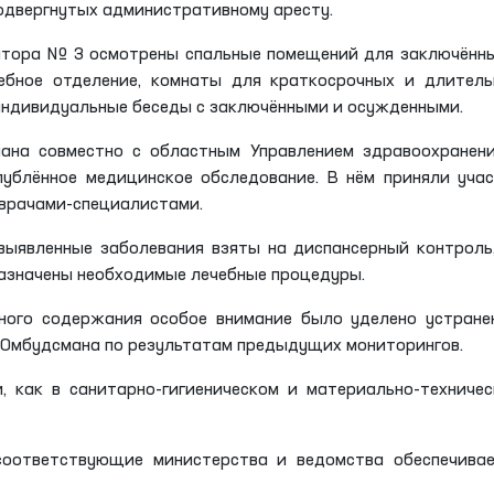
одвергнутых административному аресту.
лятора № 3 осмотрены спальные помещений для заключённ
чебное отделение, комнаты для краткосрочных и длител
 индивидуальные беседы с заключёнными и осужденными.
ана совместно с областным Управлением здравоохранени
лублённое медицинское обследование. В нём приняли уча
 врачами-специалистами.
выявленные заболевания взяты на диспансерный контроль
азначены необходимые лечебные процедуры.
ного содержания особое внимание было уделено устран
и Омбудсмана по результатам предыдущих мониторингов.
, как в санитарно-гигиеническом и материально-техниче
соответствующие министерства и ведомства обеспечивае